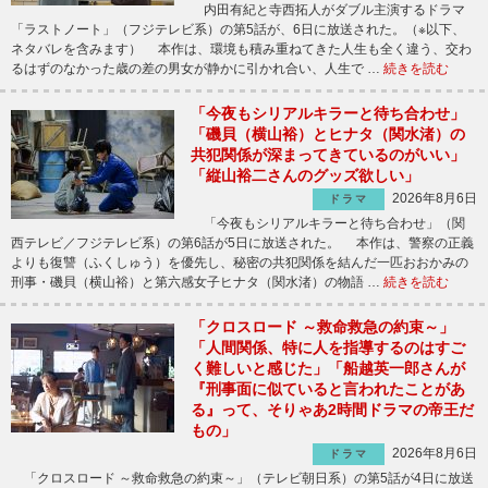
内田有紀と寺西拓人がダブル主演するドラマ
「ラストノート」（フジテレビ系）の第5話が、6日に放送された。（※以下、
ネタバレを含みます） 本作は、環境も積み重ねてきた人生も全く違う、交わ
るはずのなかった歳の差の男女が静かに引かれ合い、人生で …
続きを読む
「今夜もシリアルキラーと待ち合わせ」
「磯貝（横山裕）とヒナタ（関水渚）の
共犯関係が深まってきているのがいい」
「縦山裕二さんのグッズ欲しい」
2026年8月6日
ドラマ
「今夜もシリアルキラーと待ち合わせ」（関
西テレビ／フジテレビ系）の第6話が5日に放送された。 本作は、警察の正義
よりも復讐（ふくしゅう）を優先し、秘密の共犯関係を結んだ一匹おおかみの
刑事・磯貝（横山裕）と第六感女子ヒナタ（関水渚）の物語 …
続きを読む
「クロスロード ～救命救急の約束～」
「人間関係、特に人を指導するのはすご
く難しいと感じた」「船越英一郎さんが
『刑事面に似ていると言われたことがあ
る』って、そりゃあ2時間ドラマの帝王だ
もの」
2026年8月6日
ドラマ
「クロスロード ～救命救急の約束～」（テレビ朝日系）の第5話が4日に放送