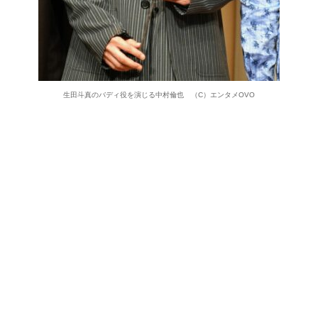
生田斗真のバディ役を演じる中村倫也 （C）エンタメOVO