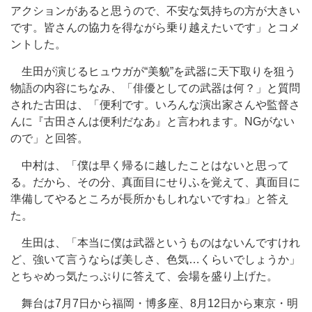
アクションがあると思うので、不安な気持ちの方が大きい
です。皆さんの協力を得ながら乗り越えたいです」とコメ
ントした。
生田が演じるヒュウガが“美貌”を武器に天下取りを狙う
物語の内容にちなみ、「俳優としての武器は何？」と質問
された古田は、「便利です。いろんな演出家さんや監督さ
んに『古田さんは便利だなあ』と言われます。NGがない
ので」と回答。
中村は、「僕は早く帰るに越したことはないと思って
る。だから、その分、真面目にせりふを覚えて、真面目に
準備してやるところが長所かもしれないですね」と答え
た。
生田は、「本当に僕は武器というものはないんですけれ
ど、強いて言うならば美しさ、色気…くらいでしょうか」
とちゃめっ気たっぷりに答えて、会場を盛り上げた。
舞台は7月7日から福岡・博多座、8月12日から東京・明