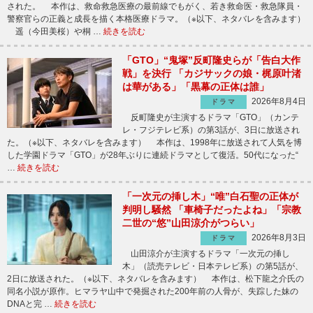
された。 本作は、救命救急医療の最前線でもがく、若き救命医・救急隊員・
警察官らの正義と成長を描く本格医療ドラマ。（※以下、ネタバレを含みます）
遥（今田美桜）や桐 …
続きを読む
「GTO」“鬼塚”反町隆史らが「告白大作
戦」を決行 「カジサックの娘・梶原叶渚
は華がある」「黒幕の正体は誰」
2026年8月4日
ドラマ
反町隆史が主演するドラマ「GTO」（カンテ
レ・フジテレビ系）の第3話が、3日に放送され
た。（※以下、ネタバレを含みます） 本作は、1998年に放送されて人気を博
した学園ドラマ「GTO」が28年ぶりに連続ドラマとして復活。50代になった“
…
続きを読む
「一次元の挿し木」“唯”白石聖の正体が
判明し騒然 「車椅子だったよね」「宗教
二世の“悠”山田涼介がつらい」
2026年8月3日
ドラマ
山田涼介が主演するドラマ「一次元の挿し
木」（読売テレビ・日本テレビ系）の第5話が、
2日に放送された。（※以下、ネタバレを含みます） 本作は、松下龍之介氏の
同名小説が原作。ヒマラヤ山中で発掘された200年前の人骨が、失踪した妹の
DNAと完 …
続きを読む