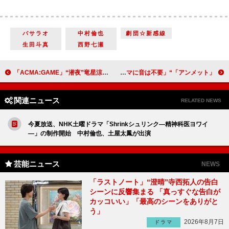
バサラオ
中村倫也
劇団☆新感線
生田斗真
西野七瀬
「ACMA:GAME」“潜夜”竜星涼と“悠季”古川琴音が対戦 「上杉潜夜がツボに入り過ぎる」「初くんはどうなっちゃうの？」
「アンメット」“ミヤビ”杉咲花が見た手術室の情景に視聴者涙 「丸二分間、せりふなしであの演技。良質なドラマに音は不要」
関連ニュース
RELATED NEWS
今夏放送、NHK土曜ドラマ「Shrinkシュリンク―精神科医ヨワイ
―」の制作開始 中村倫也、土屋太鳳が出演
芸能ニュース
NEWS
「ラストノート」“澄晴”寺西拓人の告白
シーンに反響集まる 「真っすぐな告白が
カッコいい」「最高のシーンをありがと
う」
2026年8月7日
ドラマ