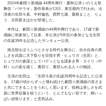
2024年劇団☆新感線 44周年興行・夏秋公演 いのうえ歌
舞伎「バサラオ」製作発表が13日、東京都内で行われ、出
演者の生田斗真、中村倫也、西野七瀬、粟根まこと、りょ
う、古田新太ほかが登場した。
本作は、劇団☆新感線の44周年興行であり、17歳で新
感線に初参加して以来、本公演が5作目の参加となる生田
の生誕39年を記念したサンキュー公演。
南北朝をほうふつとさせる時代を舞台に、自分自身の美
しさを武器に天下取りを目指す男・ヒュウガ（生田）と、
ヒュウガの参謀としてバディとなる謎多き男・カイリ（中
村）らの姿を描く、裏切り、裏切られる人々の物語。
主演の生田は、「生田斗真の生誕39周年を記念した公演
を、17歳の頃からずっと憧れ続けた劇団☆新感線の皆さま
と共にできることをうれしく思います。役柄は美しさを武
器に世界征服を狙うという、とんでもない役です。精いっ
ぱい頑張ります」と意気込み。