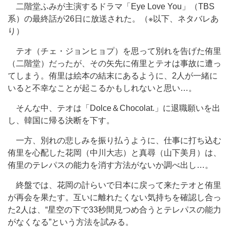
二階堂ふみが主演するドラマ「Eye Love You」（TBS
系）の最終話が26日に放送された。（※以下、ネタバレあ
り）
テオ（チェ・ジョンヒョプ）を思って別れを告げた侑里
（二階堂）だったが、その矢先に侑里とテオは事故に遭っ
てしまう。侑里は絵本の結末にあるように、2人が一緒に
いると不幸なことが起こるかもしれないと思い…。
そんな中、テオは「Dolce＆Chocolat.」に退職願いを出
し、韓国に帰る決断を下す。
一方、別れの悲しみを振り払うように、仕事に打ち込む
侑里を心配した花岡（中川大志）と真尋（山下美月）は、
侑里のテレパスの能力を消す方法がないか調べ出し…。
終盤では、花岡の計らいで日本に戻って来たテオと侑里
が再会を果たす。互いに離れたくない気持ちを確認し合っ
た2人は、“星空の下で33秒間見つめ合うとテレパスの能力
がなくなる”という方法を試みる。