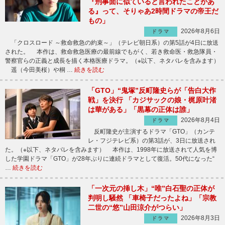
『刑事面に似ていると言われたことがあ
る』って、そりゃあ2時間ドラマの帝王だ
もの」
2026年8月6日
ドラマ
「クロスロード ～救命救急の約束～」（テレビ朝日系）の第5話が4日に放送
された。 本作は、救命救急医療の最前線でもがく、若き救命医・救急隊員・
警察官らの正義と成長を描く本格医療ドラマ。（※以下、ネタバレを含みます）
遥（今田美桜）や桐 …
続きを読む
「GTO」“鬼塚”反町隆史らが「告白大作
戦」を決行 「カジサックの娘・梶原叶渚
は華がある」「黒幕の正体は誰」
2026年8月4日
ドラマ
反町隆史が主演するドラマ「GTO」（カンテ
レ・フジテレビ系）の第3話が、3日に放送され
た。（※以下、ネタバレを含みます） 本作は、1998年に放送されて人気を博
した学園ドラマ「GTO」が28年ぶりに連続ドラマとして復活。50代になった“
…
続きを読む
「一次元の挿し木」“唯”白石聖の正体が
判明し騒然 「車椅子だったよね」「宗教
二世の“悠”山田涼介がつらい」
2026年8月3日
ドラマ