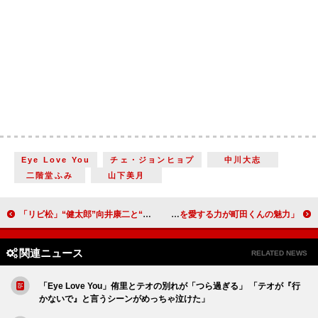
Eye Love You
チェ・ジョンヒョプ
中川大志
二階堂ふみ
山下美月
「リビ松」“健太郎”向井康二と“朝子”黒川智花のキスに反響 「髪を切った健ちゃんがイケメン過ぎてキュンキュン」
少年忍者・川崎皇輝、「町田くんの世界」でミュージカル初主演 「人を愛する力が町田くんの魅力」
関連ニュース
RELATED NEWS
「Eye Love You」侑里とテオの別れが「つら過ぎる」 「テオが『行
かないで』と言うシーンがめっちゃ泣けた」