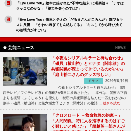
「Eye Love You」絵本に描かれた“不幸な結末”に考察続々 「テオは
ラッコなのかな」「視力を失うのでは?」
「Eye Love You」侑里とテオの「だるまさんがころんだ」遊び＆キ
スに反響 「かわい過ぎてもん絶してる」「キスしてから呼び捨て
の破壊力がすごい」
芸能ニュース
NEWS
「今夜もシリアルキラーと待ち合わせ」
「磯貝（横山裕）とヒナタ（関水渚）の
共犯関係が深まってきているのがいい」
「縦山裕二さんのグッズ欲しい」
2026年8月6日
ドラマ
「今夜もシリアルキラーと待ち合わせ」（関
西テレビ／フジテレビ系）の第6話が5日に放送された。 本作は、警察の正義
よりも復讐（ふくしゅう）を優先し、秘密の共犯関係を結んだ一匹おおかみの
刑事・磯貝（横山裕）と第六感女子ヒナタ（関水渚）の物語 …
続きを読む
「クロスロード ～救命救急の約束～」
「人間関係、特に人を指導するのはすご
く難しいと感じた」「船越英一郎さんが