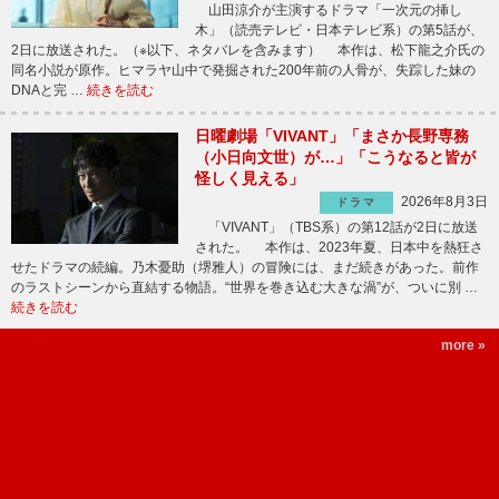
山田涼介が主演するドラマ「一次元の挿し
木」（読売テレビ・日本テレビ系）の第5話が、
2日に放送された。（※以下、ネタバレを含みます） 本作は、松下龍之介氏の
同名小説が原作。ヒマラヤ山中で発掘された200年前の人骨が、失踪した妹の
DNAと完 …
続きを読む
日曜劇場「VIVANT」「まさか長野専務
（小日向文世）が…」「こうなると皆が
怪しく見える」
2026年8月3日
ドラマ
「VIVANT」（TBS系）の第12話が2日に放送
された。 本作は、2023年夏、日本中を熱狂さ
せたドラマの続編。乃木憂助（堺雅人）の冒険には、まだ続きがあった。前作
のラストシーンから直結する物語。“世界を巻き込む大きな渦”が、ついに別 …
続きを読む
more »