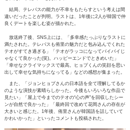
結局、テレパスの能力が不幸をもたらすという考えは間
違いだったことが判明。ラストは、1年後に2人が韓国で仲
良くデートを楽しむ姿が描かれた。
放送終了後、SNS上には、「多幸感たっぷりなラストに
満たされた。テレパスも侑里の魅力だと包み込んでくれた
テオがすてき過ぎる」「テオがラッコになってバイバイじ
ゃなくて良かった(笑)。ハッピーエンドでときめいた」
「幸せなクライマックスで最高。ヒョプくんの笑顔を思い
出して幸せな気持ちになってる」などの感想が集まった。
また、「ジョンヒョプさんの日本語を全て理解してるか
のような演技が素晴らしかった。今後もいろいろな作品で
見たい」「屋上で今までのテオの“心の声”を回収したシー
ンが自然で良かった」「最終回で改めて花岡さんの存在が
大きいと感じた。1年後、侑里さんが韓国語を話していて
かわいかった」といったコメントも投稿された。