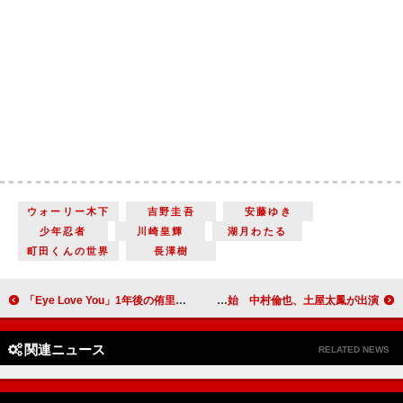
ウォーリー木下
吉野圭吾
安藤ゆき
少年忍者
川崎皇輝
湖月わたる
町田くんの世界
長澤樹
「Eye Love You」1年後の侑里とテオの姿に「多幸感たっぷりなラスト」 「テオがラッコになってバイバイじゃなくて良かった」
今夏放送、NHK土曜ドラマ「Shrinkシュリンク―精神科医ヨワイ―」の制作開始 中村倫也、土屋太鳳が出演
関連ニュース
RELATED NEWS