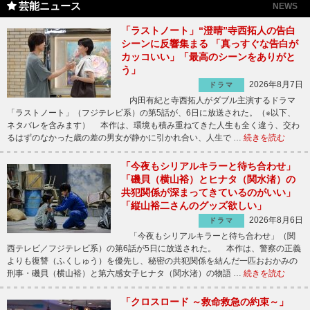
芸能ニュース
NEWS
「ラストノート」“澄晴”寺西拓人の告白
シーンに反響集まる 「真っすぐな告白が
カッコいい」「最高のシーンをありがと
う」
2026年8月7日
ドラマ
内田有紀と寺西拓人がダブル主演するドラマ
「ラストノート」（フジテレビ系）の第5話が、6日に放送された。（※以下、
ネタバレを含みます） 本作は、環境も積み重ねてきた人生も全く違う、交わ
るはずのなかった歳の差の男女が静かに引かれ合い、人生で …
続きを読む
「今夜もシリアルキラーと待ち合わせ」
「磯貝（横山裕）とヒナタ（関水渚）の
共犯関係が深まってきているのがいい」
「縦山裕二さんのグッズ欲しい」
2026年8月6日
ドラマ
「今夜もシリアルキラーと待ち合わせ」（関
西テレビ／フジテレビ系）の第6話が5日に放送された。 本作は、警察の正義
よりも復讐（ふくしゅう）を優先し、秘密の共犯関係を結んだ一匹おおかみの
刑事・磯貝（横山裕）と第六感女子ヒナタ（関水渚）の物語 …
続きを読む
「クロスロード ～救命救急の約束～」