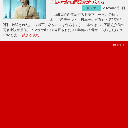
二世の“悠”山田涼介がつらい」
2026年8月3日
ドラマ
山田涼介が主演するドラマ「一次元の挿し
木」（読売テレビ・日本テレビ系）の第5話が、
2日に放送された。（※以下、ネタバレを含みます） 本作は、松下龍之介氏の
同名小説が原作。ヒマラヤ山中で発掘された200年前の人骨が、失踪した妹の
DNAと完 …
続きを読む
more »