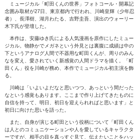
ミュージカル「町田くんの世界」フォトコール・開幕記
念囲み取材が27日、東京都内で行われ、川崎皇輝（少年忍
者）、長澤樹、湖月わたる、吉野圭吾、演出のウォーリー
木下氏が登壇した。
本作は、安藤ゆき氏による人気漫画を原作にしたミュー
ジカル。物静かでメガネという外見とは裏腹に成績は中の
下というアナログ人間で不器用な町田くんが、周りのみん
なを変え、愛されていく新感覚の人間ドラマを描く。「町
田くん」役を川崎が務め、本作でミュージカル初主演を飾
る。
川崎は「いよいよだなと思いつつ、あっという間だった
なという感覚もあります。ここまで作り上げてきたものに
自信を持って、明日、初日を迎えられればと思います」と
初日に向けた思いを語った。
また、自身が演じる町田という役柄について「町田くん
は人とのコミュニケーションや人を愛しているキャラクタ
ーですが、相手の目を真っすぐ見て、伝えたいことをハッ