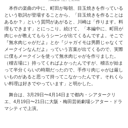
本作の楽曲の中に、町田が毎朝、目玉焼きを作っている
という歌詞が登場することから、「目玉焼きを作ることは
あるか？」という質問があがると、川崎は「作ります。料
理もできます」とにっこり。続けて、「本編中に、町田が
肉じゃが教えてもらうシーンが出てくるんですよ。そこで
『無水肉じゃがだよ』とか『ジャガイモは男爵じゃなくて
メークインなんだよ』っていう言葉が出てくるので、実際
に僕もメークインを使って無水肉じゃがを作りました。
（稽古場に）持ってくればよかったんですが、稽古が始ま
って半分くらいの時期だったので、手作り肉じゃがは厳し
いものがあると思って持ってこなかったんです。それくら
い料理は好きでやっています」と明かした。
舞台は、3月29日〜4月14日まで都内・シアタークリ
エ、4月19日〜21日に大阪・梅田芸術劇場シアター・ドラ
マシティで上演。