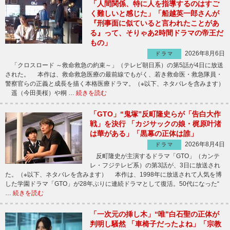
「人間関係、特に人を指導するのはすご
く難しいと感じた」「船越英一郎さんが
『刑事面に似ていると言われたことがあ
る』って、そりゃあ2時間ドラマの帝王だ
もの」
2026年8月6日
ドラマ
「クロスロード ～救命救急の約束～」（テレビ朝日系）の第5話が4日に放送
された。 本作は、救命救急医療の最前線でもがく、若き救命医・救急隊員・
警察官らの正義と成長を描く本格医療ドラマ。（※以下、ネタバレを含みます）
遥（今田美桜）や桐 …
続きを読む
「GTO」“鬼塚”反町隆史らが「告白大作
戦」を決行 「カジサックの娘・梶原叶渚
は華がある」「黒幕の正体は誰」
2026年8月4日
ドラマ
反町隆史が主演するドラマ「GTO」（カンテ
レ・フジテレビ系）の第3話が、3日に放送され
た。（※以下、ネタバレを含みます） 本作は、1998年に放送されて人気を博
した学園ドラマ「GTO」が28年ぶりに連続ドラマとして復活。50代になった“
…
続きを読む
「一次元の挿し木」“唯”白石聖の正体が
判明し騒然 「車椅子だったよね」「宗教