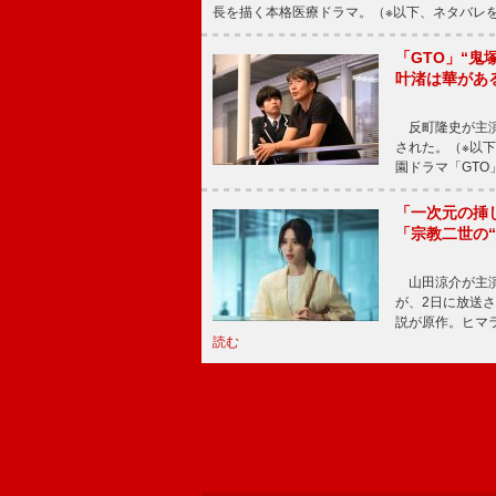
長を描く本格医療ドラマ。（※以下、ネタバレ
「GTO」“
叶渚は華があ
反町隆史が主演
された。（※以
園ドラマ「GTO
「一次元の挿
「宗教二世の
山田涼介が主演
が、2日に放送
説が原作。ヒマラ
読む