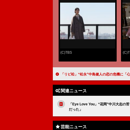
(C)TBS
(C)
「リビ松」“松永”中島健人の恋の危機に「心が痛くなった」 向井康二の「マッサマン」発言シーンに「最
関連ニュース
「Eye Love You」“花岡”中川
だった」
芸能ニュース