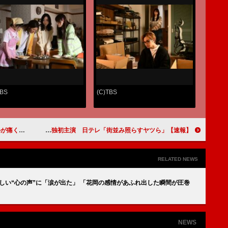
TBS
(C)TBS
高」と反響集まる
【速報】森本慎太郎（SixTONES）がGP帯でドラマ単独初主演 日テレ「街並み照らすヤツら」
RELATED NEWS
大志の苦しい“心の声”に「涙が出た」 「花岡の感情があふれ出した瞬間が圧巻
NEWS