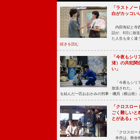
「ラストノー
白がカッコい
内田有紀と寺西
話が、6日に放
た人生も全く違
続きを読む
「今夜もシリ
渚）の共犯関
い」
「今夜もシリア
放送された。 
を結んだ一匹おおかみの刑事・磯貝（横山裕）
「クロスロー
ごく難しいと
とがある』っ
「クロスロード
本作は、救命救