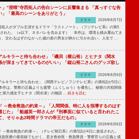
ト」“澄晴”寺西拓人の告白シーンに反響集まる 「真っすぐな告
い」「最高のシーンをありがとう」
2026年8月7日
ドラマ
拓人がダブル主演するドラマ「ラストノート」（フジテレビ系）の第5
送された。（※以下、ネタバレを含みます） 本作は、環境も積み重ねてき
う、交わるはずのなかった歳の差の男女が静かに引かれ合い、人生で …
アルキラーと待ち合わせ」「磯貝（横山裕）とヒナタ（関水
係が深まってきているのがいい」「縦山裕二さんのグッズ欲し
2026年8月6日
ドラマ
ルキラーと待ち合わせ」（関西テレビ／フジテレビ系）の第6話が5日に
本作は、警察の正義よりも復讐（ふくしゅう）を優先し、秘密の共犯関係
と第六感女子ヒナタ（関水渚）の物語 …
続きを読む
ド ～救命救急の約束～」「人間関係、特に人を指導するのはす
感じた」「船越英一郎さんが『刑事面に似ていると言われたこ
て、そりゃあ2時間ドラマの帝王だもの」
2026年8月6日
ドラマ
 ～救命救急の約束～」（テレビ朝日系）の第5話が4日に放送された。
急医療の最前線でもがく、若き救命医・救急隊員・警察官らの正義と成