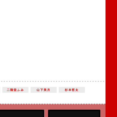
二階堂ふみ
山下美月
杉本哲太