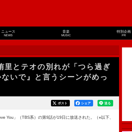
ニュース
音楽
特別企画
NEWS
MUSIC
PR
ou」侑里とテオの別れが「つら過ぎ
かないで』と言うシーンがめっ
ポスト
シェア
送る
ve You」（TBS系）の第9話が19日に放送された。（※以下、