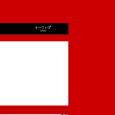
オーヴォ
OVO