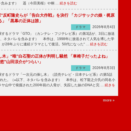
を含みます） 遥（今田美桜）や桐 …
続きを読む
鬼塚”反町隆史らが「告白大作戦」を決行 「カジサックの娘・梶原
る」「黒幕の正体は誰」
2026年8月4日
ドラマ
するドラマ「GTO」（カンテレ・フジテレビ系）の第3話が、3日に放送
下、ネタバレを含みます） 本作は、1998年に放送されて人気を博した学
」が28年ぶりに連続ドラマとして復活。50代になった“ …
続きを読む
し木」“唯”白石聖の正体が判明し騒然 「車椅子だったよね」
“悠”山田涼介がつらい」
2026年8月3日
ドラマ
するドラマ「一次元の挿し木」（読売テレビ・日本テレビ系）の第5話
された。（※以下、ネタバレを含みます） 本作は、松下龍之介氏の同名小
ヤ山中で発掘された200年前の人骨が、失踪した妹のDNAと完 …
続きを
more »