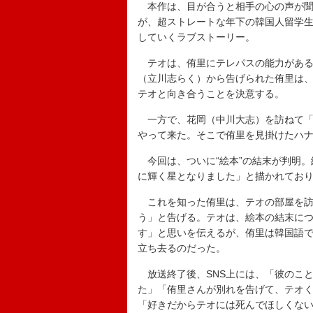
本作は、目が合うと相手の心の声が聞こ
が、超ストレートな年下の韓国人留学
していくラブストーリー。
テオは、侑里にテレパスの能力がある
（立川志らく）から告げられた侑里は、
テオと向き合うことを決意する。
一方で、花岡（中川大志）を訪ねて「Dolc
やって来た。そこで侑里を見掛けたハ
今回は、ついに“絵本”の結末が判明。
に輝く星となりました」と描かれてお
これを知った侑里は、テオの部屋を訪
う」と告げる。テオは、絵本の結末に
す」と思いを伝えるが、侑里は韓国語
立ち去るのだった。
放送終了後、SNS上には、「彼のこ
た」「侑里さんが別れを告げて、テオ
「好きだからテオには死んでほしくな