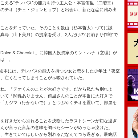
える“テレパス”の能力を持つ主人公・本宮侑里（二階堂）
生のテオ（チェ・ジョンヒョプ）と出会い、新たな恋に踏み出
ことを知っていた。そのことを飯山（杉本哲太）づてに誠
真尋（山下美月）の提案を受け、2人だけの“お泊まり作戦”で
e & Chocolat.」に韓国人投資家のミン・ハナ（玄理）が
ナは…。
絵本には、テレパスの能力を持つ少女と恋をした少年は「夜空
り、亡くなってしまうことが示唆されていた。
ね、「テオくんのことが大好きです。だから私たち別れよ
ついて「関係ありません。侑里さんのことが本当に大好きで
で「カジマ（行かないで）」とつぶやくテオを置いて、部屋を
とを好きだから別れることを決断したラストシーンが切な過ぎ
くんが言った言葉の意味を調べたシーンがめっちゃ泣けた」
い、生きていてほしいから別れるだなんてつら過ぎる。最終話