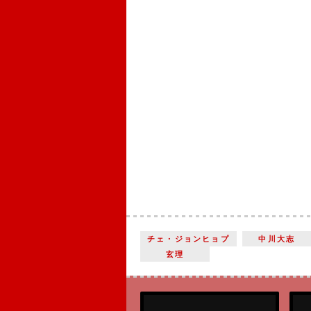
チェ・ジョンヒョプ
中川大志
玄理