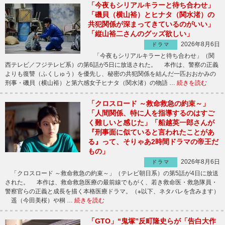
「今夜もシリアルキラーと待ち合わせ」
「磯貝（横山裕）とヒナタ（関水渚）の
共犯関係が深まってきているのがいい」
「縦山裕二さんのグッズ欲しい」
2026年8月6日
ドラマ
「今夜もシリアルキラーと待ち合わせ」（関
西テレビ／フジテレビ系）の第6話が5日に放送された。 本作は、警察の正義
よりも復讐（ふくしゅう）を優先し、秘密の共犯関係を結んだ一匹おおかみの
刑事・磯貝（横山裕）と第六感女子ヒナタ（関水渚）の物語 …
続きを読む
「クロスロード ～救命救急の約束～」
「人間関係、特に人を指導するのはすご
く難しいと感じた」「船越英一郎さんが
『刑事面に似ていると言われたことがあ
る』って、そりゃあ2時間ドラマの帝王だ
もの」
2026年8月6日
ドラマ
「クロスロード ～救命救急の約束～」（テレビ朝日系）の第5話が4日に放送
された。 本作は、救命救急医療の最前線でもがく、若き救命医・救急隊員・
警察官らの正義と成長を描く本格医療ドラマ。（※以下、ネタバレを含みます）
遥（今田美桜）や桐 …
続きを読む
「GTO」“鬼塚”反町隆史らが「告白大作