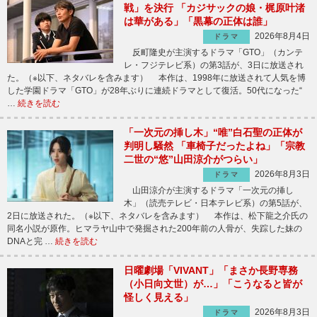
戦」を決行 「カジサックの娘・梶原叶渚
は華がある」「黒幕の正体は誰」
2026年8月4日
ドラマ
反町隆史が主演するドラマ「GTO」（カンテ
レ・フジテレビ系）の第3話が、3日に放送され
た。（※以下、ネタバレを含みます） 本作は、1998年に放送されて人気を博
した学園ドラマ「GTO」が28年ぶりに連続ドラマとして復活。50代になった“
…
続きを読む
「一次元の挿し木」“唯”白石聖の正体が
判明し騒然 「車椅子だったよね」「宗教
二世の“悠”山田涼介がつらい」
2026年8月3日
ドラマ
山田涼介が主演するドラマ「一次元の挿し
木」（読売テレビ・日本テレビ系）の第5話が、
2日に放送された。（※以下、ネタバレを含みます） 本作は、松下龍之介氏の
同名小説が原作。ヒマラヤ山中で発掘された200年前の人骨が、失踪した妹の
DNAと完 …
続きを読む
日曜劇場「VIVANT」「まさか長野専務
（小日向文世）が…」「こうなると皆が
怪しく見える」
2026年8月3日
ドラマ