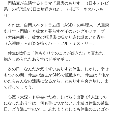
門脇麦が主演するドラマ「厨房のありす」（日本テレビ
系）の第7話が3日に放送された。（※以下、ネタバレあ
り）
本作は、自閉スペクトラム症（ASD）の料理人・八重森
ありす（門脇）と彼女と暮らすゲイのシングルファーザー
（大森南朋）、彼女の料理店に転がり込む謎めいた青年
（永瀬廉）らの姿を描くハートフル・ミステリー。
倖生(永瀬)に「俺もありすのことが好きだ」と言われ、
抱きしめられたありすはドギマギ…。
次の日、なんだか気まずいありすと倖生。しかし、幸せ
もつかの間、倖生の過去がSNSで拡散され、倖生は「俺が
いたらみんなの迷惑になるから」とありすを突き放し、出
て行ってしまう。
心護（大森）も学会のため、しばらく出張で1人ぼっち
になったありすは、何も手につかない。来週は倖生の誕生
日、どう過ごすのか…。忘れようとしても倖生のことばか