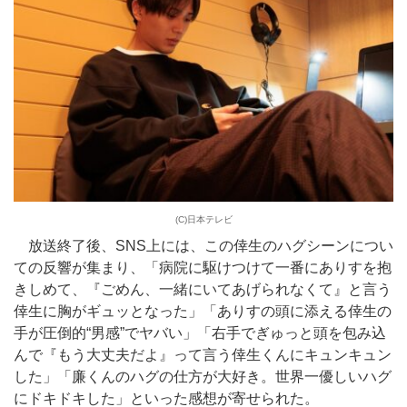
(C)日本テレビ
放送終了後、SNS上には、この倖生のハグシーンについ
ての反響が集まり、「病院に駆けつけて一番にありすを抱
きしめて、『ごめん、一緒にいてあげられなくて』と言う
倖生に胸がギュッとなった」「ありすの頭に添える倖生の
手が圧倒的“男感”でヤバい」「右手でぎゅっと頭を包み込
んで『もう大丈夫だよ』って言う倖生くんにキュンキュン
した」「廉くんのハグの仕方が大好き。世界一優しいハグ
にドキドキした」といった感想が寄せられた。