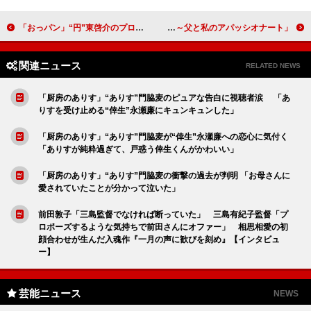
「おっパン」“円”東啓介のプロポーズに視聴者感激 「2人が尊過ぎる」「永遠に見ていられる」
「さよならマエストロ～父と私のアパッシオナート～」「當真あみのバイオリンがすごい」「柄本明が素晴らしかった」
関連ニュース
RELATED NEWS
「厨房のありす」“ありす”門脇麦のピュアな告白に視聴者涙 「あ
りすを受け止める“倖生”永瀬廉にキュンキュンした」
「厨房のありす」“ありす”門脇麦が“倖生”永瀬廉への恋心に気付く
「ありすが純粋過ぎて、戸惑う倖生くんがかわいい」
「厨房のありす」“ありす”門脇麦の衝撃の過去が判明 「お母さんに
愛されていたことが分かって泣いた」
前田敦子「三島監督でなければ断っていた」 三島有紀子監督「プ
ロポーズするような気持ちで前田さんにオファー」 相思相愛の初
顔合わせが生んだ入魂作『一月の声に歓びを刻め』【インタビュ
ー】
芸能ニュース
NEWS