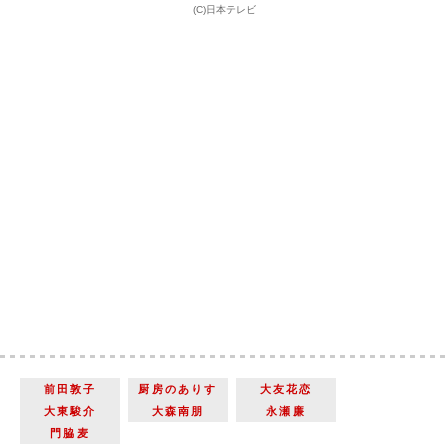
(C)日本テレビ
前田敦子
厨房のありす
大友花恋
大東駿介
大森南朋
永瀬廉
門脇麦