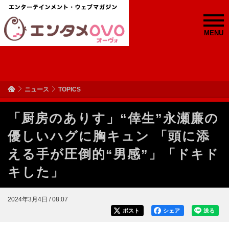
MENU
ニュース
TOPICS
「厨房のありす」“倖生”永瀬廉の
優しいハグに胸キュン 「頭に添
える手が圧倒的“男感”」「ドキド
キした」
2024年3月4日 / 08:07
ポスト
シェア
送る