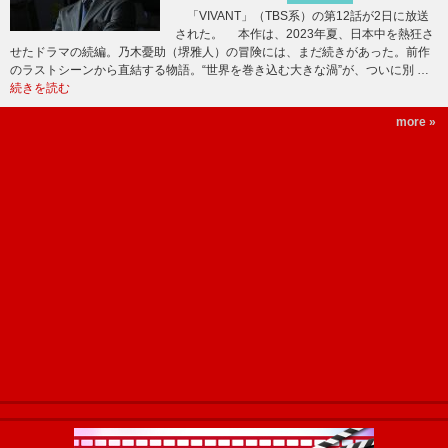
「VIVANT」（TBS系）の第12話が2日に放送
された。 本作は、2023年夏、日本中を熱狂さ
せたドラマの続編。乃木憂助（堺雅人）の冒険には、まだ続きがあった。前作
のラストシーンから直結する物語。“世界を巻き込む大きな渦”が、ついに別 …
続きを読む
more »