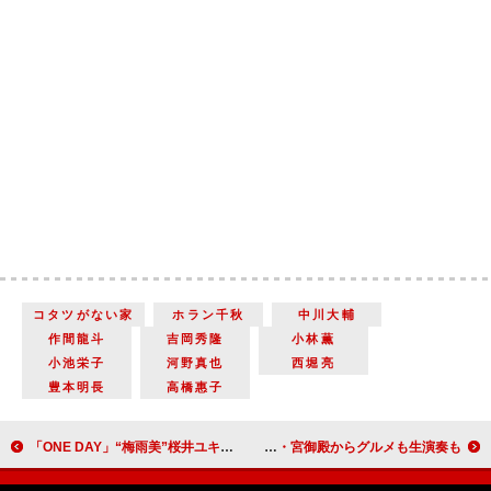
コタツがない家
ホラン千秋
中川大輔
作間龍斗
吉岡秀隆
小林薫
小池栄子
河野真也
西堀亮
豊本明長
高橋惠子
「ONE DAY」“梅雨美”桜井ユキが長年待つ恋人が判明 「まさかの接点でビックリ」「早く迎えに行ってあげて」
BS11で「京都紅葉生中継2023 ～秋を彩る食物語～」が29日放送 通常非公開の東本願寺・宮御殿からグルメも生演奏も！