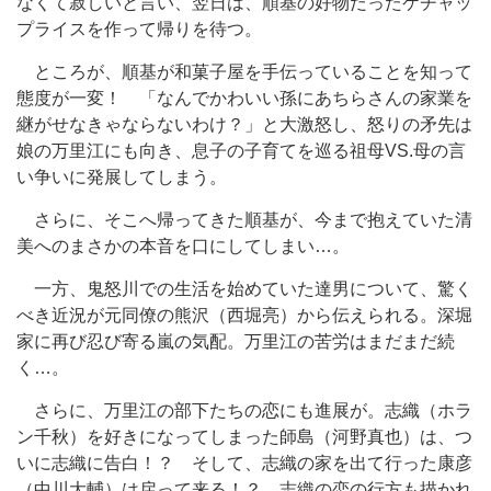
なくて寂しいと言い、翌日は、順基の好物だったケチャッ
プライスを作って帰りを待つ。
ところが、順基が和菓子屋を手伝っていることを知って
態度が一変！ 「なんでかわいい孫にあちらさんの家業を
継がせなきゃならないわけ？」と大激怒し、怒りの矛先は
娘の万里江にも向き、息子の子育てを巡る祖母VS.母の言
い争いに発展してしまう。
さらに、そこへ帰ってきた順基が、今まで抱えていた清
美へのまさかの本音を口にしてしまい…。
一方、鬼怒川での生活を始めていた達男について、驚く
べき近況が元同僚の熊沢（西堀亮）から伝えられる。深堀
家に再び忍び寄る嵐の気配。万里江の苦労はまだまだ続
く…。
さらに、万里江の部下たちの恋にも進展が。志織（ホラ
ン千秋）を好きになってしまった師島（河野真也）は、つ
いに志織に告白！？ そして、志織の家を出て行った康彦
（中川大輔）は戻って来る！？ 志織の恋の行方も描かれ