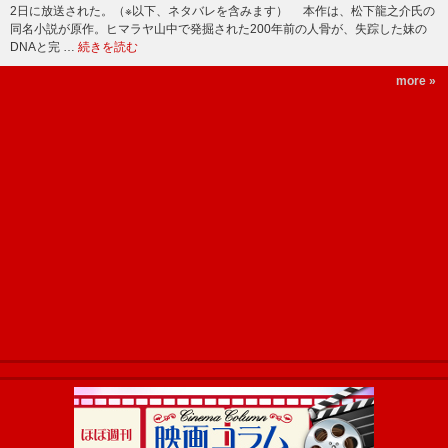
2日に放送された。（※以下、ネタバレを含みます） 本作は、松下龍之介氏の
同名小説が原作。ヒマラヤ山中で発掘された200年前の人骨が、失踪した妹の
DNAと完 …
続きを読む
more »