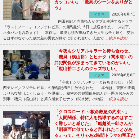
カッコいい」「最高のシーンをありがと
う」
2026年8月7日
ドラマ
内田有紀と寺西拓人がダブル主演するドラマ
「ラストノート」（フジテレビ系）の第5話が、6日に放送された。（※以下、
ネタバレを含みます） 本作は、環境も積み重ねてきた人生も全く違う、交わ
るはずのなかった歳の差の男女が静かに引かれ合い、人生で …
続きを読む
「今夜もシリアルキラーと待ち合わせ」
「磯貝（横山裕）とヒナタ（関水渚）の
共犯関係が深まってきているのがいい」
「縦山裕二さんのグッズ欲しい」
2026年8月6日
ドラマ
「今夜もシリアルキラーと待ち合わせ」（関
西テレビ／フジテレビ系）の第6話が5日に放送された。 本作は、警察の正義
よりも復讐（ふくしゅう）を優先し、秘密の共犯関係を結んだ一匹おおかみの
刑事・磯貝（横山裕）と第六感女子ヒナタ（関水渚）の物語 …
続きを読む
「クロスロード ～救命救急の約束～」
「人間関係、特に人を指導するのはすご
く難しいと感じた」「船越英一郎さんが
『刑事面に似ていると言われたことがあ
る』って、そりゃあ2時間ドラマの帝王だ