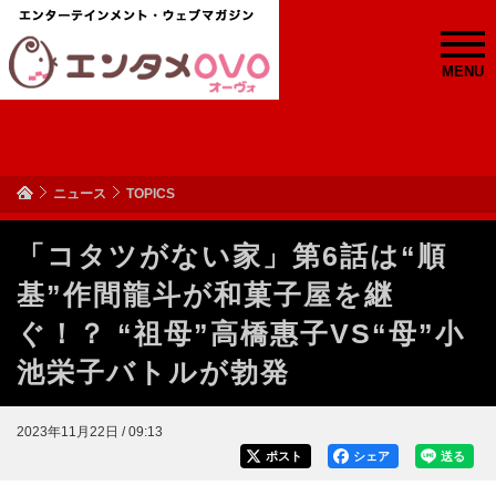
MENU
ニュース
TOPICS
「コタツがない家」第6話は“順
基”作間龍斗が和菓子屋を継
ぐ！？ “祖母”高橋惠子VS“母”小
池栄子バトルが勃発
2023年11月22日 / 09:13
ポスト
シェア
送る