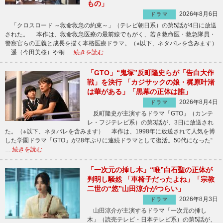
もの」
2026年8月6日
ドラマ
「クロスロード ～救命救急の約束～」（テレビ朝日系）の第5話が4日に放送
された。 本作は、救命救急医療の最前線でもがく、若き救命医・救急隊員・
警察官らの正義と成長を描く本格医療ドラマ。（※以下、ネタバレを含みます）
遥（今田美桜）や桐 …
続きを読む
「GTO」“鬼塚”反町隆史らが「告白大作
戦」を決行 「カジサックの娘・梶原叶渚
は華がある」「黒幕の正体は誰」
2026年8月4日
ドラマ
反町隆史が主演するドラマ「GTO」（カンテ
レ・フジテレビ系）の第3話が、3日に放送され
た。（※以下、ネタバレを含みます） 本作は、1998年に放送されて人気を博
した学園ドラマ「GTO」が28年ぶりに連続ドラマとして復活。50代になった“
…
続きを読む
「一次元の挿し木」“唯”白石聖の正体が
判明し騒然 「車椅子だったよね」「宗教
二世の“悠”山田涼介がつらい」
2026年8月3日
ドラマ
山田涼介が主演するドラマ「一次元の挿し
木」（読売テレビ・日本テレビ系）の第5話が、