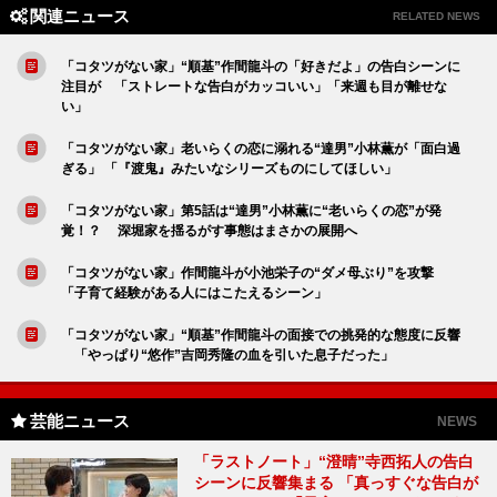
関連ニュース
RELATED NEWS
「コタツがない家」“順基”作間龍斗の「好きだよ」の告白シーンに
注目が 「ストレートな告白がカッコいい」「来週も目が離せな
い」
「コタツがない家」老いらくの恋に溺れる“達男”小林薫が「面白過
ぎる」 「『渡鬼』みたいなシリーズものにしてほしい」
「コタツがない家」第5話は“達男”小林薫に“老いらくの恋”が発
覚！？ 深堀家を揺るがす事態はまさかの展開へ
「コタツがない家」作間龍斗が小池栄子の“ダメ母ぶり”を攻撃
「子育て経験がある人にはこたえるシーン」
「コタツがない家」“順基”作間龍斗の面接での挑発的な態度に反響
「やっぱり“悠作”吉岡秀隆の血を引いた息子だった」
芸能ニュース
NEWS
「ラストノート」“澄晴”寺西拓人の告白
シーンに反響集まる 「真っすぐな告白が