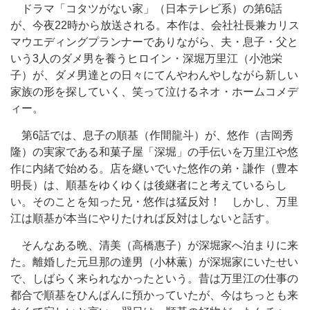
ドラマ「コタツがない家」（日本テレビ系）の第6話
が、今夜22時から放送される。本作は、会社社長兼カリス
マウエディングプランナーでありながら、夫・息子・父と
いう3人のダメ男を養うヒロイン・深堀万里江（小池栄
子）が、ダメ男達との日々にてんやわんやしながら新しい
家族の形を探していく、笑って泣けるネオ・ホームコメデ
ィー。
第6話では、息子の順基（作間龍斗）が、悠作（吉岡秀
隆）の実家である和菓子屋「深堀」の手伝いを万里江や悠
作に内緒で始める。店を継いでいた悠作の弟・謙作（豊本
明長）は、順基をゆくゆくは後継者にと考えているらし
い。そのことを知った兄・悠作は猛反対！ しかし、万里
江は順基が本当にやりたければ反対はしないと話す。
そんなある晩、清美（高橋惠子）が深堀家へ泊まりに来
た。離婚した元旦那の達男（小林薫）が深堀家にいたせい
で、しばらく来られなかったという。昔は万里江の仕事の
都合で順基をひんぱんに預かっていたが、今はちっとも来