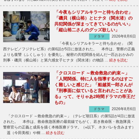
「今夜もシリアルキラーと待ち合わせ」
「磯貝（横山裕）とヒナタ（関水渚）の
共犯関係が深まってきているのがいい」
「縦山裕二さんのグッズ欲しい」
2026年8月6日
ドラマ
「今夜もシリアルキラーと待ち合わせ」（関
西テレビ／フジテレビ系）の第6話が5日に放送された。 本作は、警察の正義
よりも復讐（ふくしゅう）を優先し、秘密の共犯関係を結んだ一匹おおかみの
刑事・磯貝（横山裕）と第六感女子ヒナタ（関水渚）の物語 …
続きを読む
「クロスロード ～救命救急の約束～」
「人間関係、特に人を指導するのはすご
く難しいと感じた」「船越英一郎さんが
『刑事面に似ていると言われたことがあ
る』って、そりゃあ2時間ドラマの帝王だ
もの」
2026年8月6日
ドラマ
「クロスロード ～救命救急の約束～」（テレビ朝日系）の第5話が4日に放送
された。 本作は、救命救急医療の最前線でもがく、若き救命医・救急隊員・
警察官らの正義と成長を描く本格医療ドラマ。（※以下、ネタバレを含みます）
遥（今田美桜）や桐 …
続きを読む