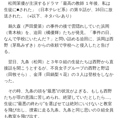
松岡茉優が主演するドラマ「最高の教師 １年後、私は
生徒に■された」（日本テレビ系）の第９話が、16日に放
送された。（※以下、ネタバレあり）
鵜久森（芦田愛菜）の事件の後で雲隠れしていた浜岡
（青木柚）を、迫田（橘優輝）たちが発見。「事件の日、
なんで学校にいたんだ？」と問い詰める迫田に、浜岡は西
野（芽島みずき）からの依頼で学校へと侵入したと告げ
る。
翌日、九条（松岡）と３年Ｄ組の生徒たちは西野から直
接話を聞こうとするが、不良女子グループの西野と野辺
（田牧そら）、金澤（田鍋梨々花）の３人は登校をしなか
った。
その時、九条の頭を“最悪”の状況がよぎる。もしも西野
たちが罪の意識に苦しめられ、絶望していたとしたら…。
生徒に“最悪の終わり”を選ばせては絶対にいけないと教室
を飛び出し、捜索に走る九条。九条と同じ思いのＤ組全員
も教室を飛び出す。