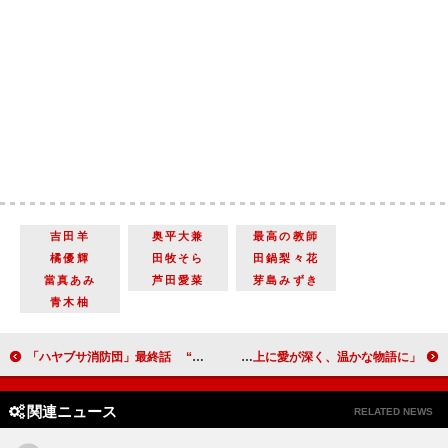
吉田羊
奥平大兼
最高の教師
橘優輝
田牧そら
田鍋梨々花
當真あみ
芦田愛菜
芽島みずき
青木柚
「ハヤブサ消防団」最終話 “中山田”山本耕史に謝罪の声 「疑ってごめんなさい」「間違いなく今作のMVP」
ドラマ「義母と娘のブルース」謹賀新年SPで、ついに完結 主演の綾瀬はるか「これまで以上に愛が深く、温かな物語に」
関連ニュース
RELATED NEWS