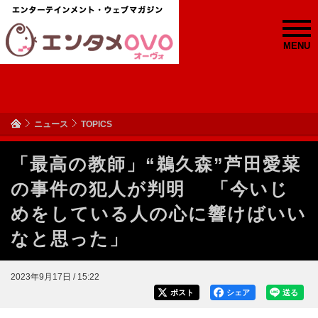
MENU
ニュース
TOPICS
「最高の教師」“鵜久森”芦田愛菜
の事件の犯人が判明 「今いじ
めをしている人の心に響けばいい
なと思った」
2023年9月17日 / 15:22
ポスト
シェア
送る