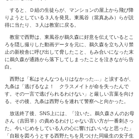
すると、Ｄ組の生徒らが、マンションの屋上から飛び降
りようとしている３人を発見。東風谷（當真あみ）らが説
得に当たり、３人は教室に戻る。
教室で西野は、東風谷が鵜久森に好意を伝えているとこ
ろを隠し撮りした動画データを元に、鵜久森を立ち入り禁
止の新校舎に呼び出して脅したこと、もみ合いになった末
に鵜久森が通路から落下してしまったことを泣きながら告
白。
西野は「私はそんなつもりはなかった…」と涙するが、
九条は「逃げるなよ！ クラスメイトが命を失ったんで
す。その一言で逃げられるわけない」と厳しい言葉を向け
る。その後、九条は西野らを連れて警察へと向かった。
放送終了後、SNS上には、「泣いた。鵜久森さんのお母
さん（吉田羊）の責めるわけじゃない言い方が一番刺さっ
た。今いじめをしている人の心に響けばいいなと思った」
「自殺を図ろうとする西野たちを見つけた同級生の女子生