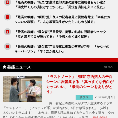
「最高の教師」“相楽”加藤清史郎の涙の謝罪に視聴者もらい泣き
「清史郎くんの演技がすごかった」「男泣き演技を久々に見た」
「最高の教師」“教頭”荒川良々の記者会見に視聴者号泣 「本当にカ
ッコいい教頭」「こんな教頭先生がいたらいじめも減る」
「最高の教師」“鵜久森”芦田愛菜、衝撃の結末に視聴者ショック
「泣き過ぎて目が腫れてる」「予想と全く違う展開」
「最高の教師」“鵜久森”芦田愛菜に衝撃の事実が判明 「かなりの
キーパーソン」「早く次が見たい」
芸能ニュース
NEWS
「ラストノート」“澄晴”寺西拓人の告白
シーンに反響集まる 「真っすぐな告白が
カッコいい」「最高のシーンをありがと
う」
2026年8月7日
ドラマ
内田有紀と寺西拓人がダブル主演するドラマ
「ラストノート」（フジテレビ系）の第5話が、6日に放送された。（※以下、
ネタバレを含みます） 本作は、環境も積み重ねてきた人生も全く違う、交わ
るはずのなかった歳の差の男女が静かに引かれ合い、人生で …
続きを読む