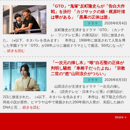
「GTO」“鬼塚”反町隆史らが「告白大作
戦」を決行 「カジサックの娘・梶原叶渚
は華がある」「黒幕の正体は誰」
2026年8月4日
ドラマ
反町隆史が主演するドラマ「GTO」（カンテ
レ・フジテレビ系）の第3話が、3日に放送され
た。（※以下、ネタバレを含みます） 本作は、1998年に放送されて人気を博
した学園ドラマ「GTO」が28年ぶりに連続ドラマとして復活。50代になった“
…
続きを読む
「一次元の挿し木」“唯”白石聖の正体が
判明し騒然 「車椅子だったよね」「宗教
二世の“悠”山田涼介がつらい」
2026年8月3日
ドラマ
山田涼介が主演するドラマ「一次元の挿し
木」（読売テレビ・日本テレビ系）の第5話が、
2日に放送された。（※以下、ネタバレを含みます） 本作は、松下龍之介氏の
同名小説が原作。ヒマラヤ山中で発掘された200年前の人骨が、失踪した妹の
DNAと完 …
続きを読む
more »