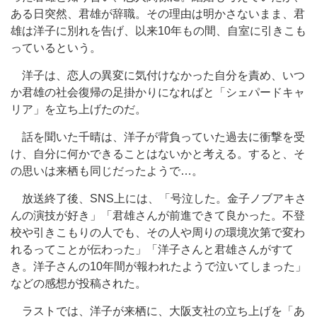
ある日突然、君雄が辞職。その理由は明かさないまま、君
雄は洋子に別れを告げ、以来10年もの間、自室に引きこも
っているという。
洋子は、恋人の異変に気付けなかった自分を責め、いつ
か君雄の社会復帰の足掛かりになればと「シェパードキャ
リア」を立ち上げたのだ。
話を聞いた千晴は、洋子が背負っていた過去に衝撃を受
け、自分に何かできることはないかと考える。すると、そ
の思いは来栖も同じだったようで…。
放送終了後、SNS上には、「号泣した。金子ノブアキさ
んの演技が好き」「君雄さんが前進できて良かった。不登
校や引きこもりの人でも、その人や周りの環境次第で変わ
れるってことが伝わった」「洋子さんと君雄さんがすて
き。洋子さんの10年間が報われたようで泣いてしまった」
などの感想が投稿された。
ラストでは、洋子が来栖に、大阪支社の立ち上げを「あ