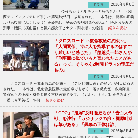
2026年8月6日
ドラマ
「今夜もシリアルキラーと待ち合わせ」（関
西テレビ／フジテレビ系）の第6話が5日に放送された。 本作は、警察の正義
よりも復讐（ふくしゅう）を優先し、秘密の共犯関係を結んだ一匹おおかみの
刑事・磯貝（横山裕）と第六感女子ヒナタ（関水渚）の物語 …
続きを読む
「クロスロード ～救命救急の約束～」
「人間関係、特に人を指導するのはすご
く難しいと感じた」「船越英一郎さんが
『刑事面に似ていると言われたことがあ
る』って、そりゃあ2時間ドラマの帝王だ
もの」
2026年8月6日
ドラマ
「クロスロード ～救命救急の約束～」（テレビ朝日系）の第5話が4日に放送
された。 本作は、救命救急医療の最前線でもがく、若き救命医・救急隊員・
警察官らの正義と成長を描く本格医療ドラマ。（※以下、ネタバレを含みます）
遥（今田美桜）や桐 …
続きを読む
「GTO」“鬼塚”反町隆史らが「告白大作
戦」を決行 「カジサックの娘・梶原叶渚
は華がある」「黒幕の正体は誰」
2026年8月4日
ドラマ
反町隆史が主演するドラマ「GTO」（カンテ