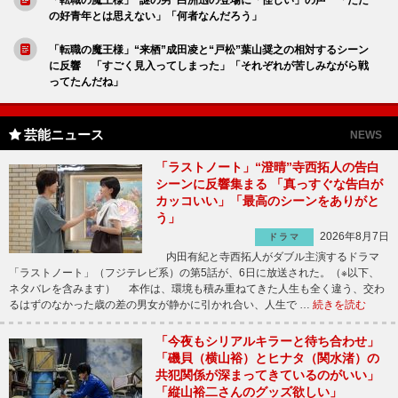
「転職の魔王様」“謎の男”白洲迅の登場に「怪しい」の声 「ただ
の好青年とは思えない」「何者なんだろう」
「転職の魔王様」“来栖”成田凌と“戸松”葉山奨之の相対するシーン
に反響 「すごく見入ってしまった」「それぞれが苦しみながら戦
ってたんだね」
芸能ニュース
NEWS
「ラストノート」“澄晴”寺西拓人の告白
シーンに反響集まる 「真っすぐな告白が
カッコいい」「最高のシーンをありがと
う」
2026年8月7日
ドラマ
内田有紀と寺西拓人がダブル主演するドラマ
「ラストノート」（フジテレビ系）の第5話が、6日に放送された。（※以下、
ネタバレを含みます） 本作は、環境も積み重ねてきた人生も全く違う、交わ
るはずのなかった歳の差の男女が静かに引かれ合い、人生で …
続きを読む
「今夜もシリアルキラーと待ち合わせ」
「磯貝（横山裕）とヒナタ（関水渚）の
共犯関係が深まってきているのがいい」
「縦山裕二さんのグッズ欲しい」