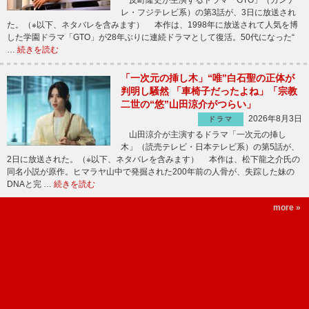
レ・フジテレビ系）の第3話が、3日に放送され
た。（※以下、ネタバレを含みます） 本作は、1998年に放送されて人気を博
した学園ドラマ「GTO」が28年ぶりに連続ドラマとして復活。50代になった“
…
続きを読む
「一次元の挿し木」“唯”白石聖の正体が
判明し騒然 「車椅子だったよね」「宗教
二世の“悠”山田涼介がつらい」
2026年8月3日
ドラマ
山田涼介が主演するドラマ「一次元の挿し
木」（読売テレビ・日本テレビ系）の第5話が、
2日に放送された。（※以下、ネタバレを含みます） 本作は、松下龍之介氏の
同名小説が原作。ヒマラヤ山中で発掘された200年前の人骨が、失踪した妹の
DNAと完 …
続きを読む
more »