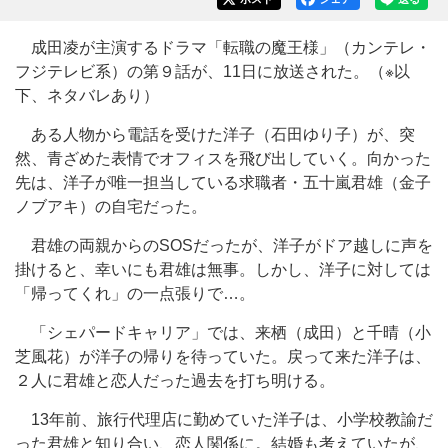
成田凌が主演するドラマ「転職の魔王様」（カンテレ・
フジテレビ系）の第９話が、11日に放送された。（※以
下、ネタバレあり）
ある人物から電話を受けた洋子（石田ゆり子）が、突
然、青ざめた表情でオフィスを飛び出していく。向かった
先は、洋子が唯一担当している求職者・五十嵐君雄（金子
ノブアキ）の自宅だった。
君雄の両親からのSOSだったが、洋子がドア越しに声を
掛けると、幸いにも君雄は無事。しかし、洋子に対しては
「帰ってくれ」の一点張りで…。
「シェパードキャリア」では、来栖（成田）と千晴（小
芝風花）が洋子の帰りを待っていた。戻って来た洋子は、
２人に君雄と恋人だった過去を打ち明ける。
13年前、旅行代理店に勤めていた洋子は、小学校教諭だ
った君雄と知り合い、恋人関係に。結婚も考えていたが、