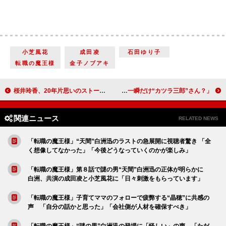
小芝風花
成田凌
石田ゆり子
転職の魔王様
金子ノブアキ
桜井玲香、20年片思いのストーカー役は「楽しそう」 中田圭祐、小学校時代のモテモテエピソードを告白
中島健人、山崎育三郎の「僕、カツラなんです」発言に衝撃 「気付かなかった。一瞬だけ“カツラ三郎”さん？」
関連ニュース
RELATED NEWS
「転職の魔王様」“天間”白洲迅のラストの急展開に視聴者驚き 「全
く想像してなかった」「今後どうなっていくのかが楽しみ」
「転職の魔王様」第８話で謎の男“天間”白洲迅の正体が明らかに
白洲、共演の成田凌と小芝風花に「日々刺激をもらっています」
「転職の魔王様」子育てママのフォローで疲弊する“晶穂”に共感の
声 「自分の話かと思った」「会社側が人材を確保すべき」