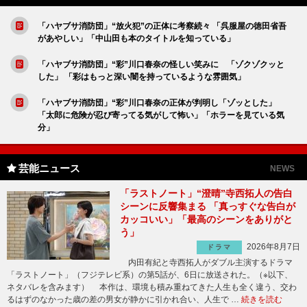
「ハヤブサ消防団」“放火犯”の正体に考察続々 「呉服屋の徳田省吾
があやしい」「中山田も本のタイトルを知っている」
「ハヤブサ消防団」“彩”川口春奈の怪しい笑みに 「ゾクゾクッと
した」 「彩はもっと深い闇を持っているような雰囲気」
「ハヤブサ消防団」“彩”川口春奈の正体が判明し「ゾッとした」
「太郎に危険が忍び寄ってる気がして怖い」「ホラーを見ている気
分」
芸能ニュース
NEWS
「ラストノート」“澄晴”寺西拓人の告白
シーンに反響集まる 「真っすぐな告白が
カッコいい」「最高のシーンをありがと
う」
2026年8月7日
ドラマ
内田有紀と寺西拓人がダブル主演するドラマ
「ラストノート」（フジテレビ系）の第5話が、6日に放送された。（※以下、
ネタバレを含みます） 本作は、環境も積み重ねてきた人生も全く違う、交わ
るはずのなかった歳の差の男女が静かに引かれ合い、人生で …
続きを読む