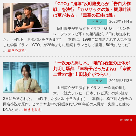
「GTO」“鬼塚”反町隆史らが「告白大作
戦」を決行 「カジサックの娘・梶原叶渚
は華がある」「黒幕の正体は誰」
2026年8月4日
ドラマ
反町隆史が主演するドラマ「GTO」（カンテ
レ・フジテレビ系）の第3話が、3日に放送され
た。（※以下、ネタバレを含みます） 本作は、1998年に放送されて人気を博
した学園ドラマ「GTO」が28年ぶりに連続ドラマとして復活。50代になった“
…
続きを読む
「一次元の挿し木」“唯”白石聖の正体が
判明し騒然 「車椅子だったよね」「宗教
二世の“悠”山田涼介がつらい」
2026年8月3日
ドラマ
山田涼介が主演するドラマ「一次元の挿し
木」（読売テレビ・日本テレビ系）の第5話が、
2日に放送された。（※以下、ネタバレを含みます） 本作は、松下龍之介氏の
同名小説が原作。ヒマラヤ山中で発掘された200年前の人骨が、失踪した妹の
DNAと完 …
続きを読む
more »