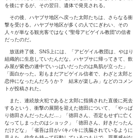
を後にするが、その翌日、遺体で発見される。
その後、ハヤブサ地区へ戻った太郎たちは、さらなる衝
撃を受ける。ハヤブサ地区が多くの人でにぎわい、その
人々が単なる観光客ではなく“聖母アビゲイル教団”の信者
だったのだ。
放送終了後、SNS上には、「アビゲイル教団は、やはり
組織的に生息していたんだな。ハヤブサに帰ってきて、飲
み屋が紫色の連中でいっぱいだったのは鳥肌が立った」
「面白かった。彩もまだアビゲイル信者で、わざと太郎と
恋仲になったんだろうか？ 結末が楽しみ」などのコメン
トが投稿された。
また、連続放火犯であると太郎に指摘された直後に死去
するという、衝撃の展開を迎えた徳田について、「やっぱ
り徳田さんだったんだ…」「徳田さん、否定もせずに亡く
なってしまったのはショック」「徳田さん、好きだったん
だけどな」「省吾は目がバキバキに洗脳されているように
見えた。信念を持って行動しているつもりで、罪悪感がな