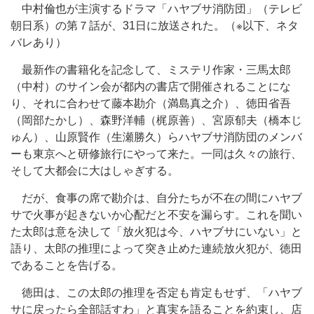
中村倫也が主演するドラマ「ハヤブサ消防団」（テレビ
朝日系）の第７話が、31日に放送された。（※以下、ネタ
バレあり）
最新作の書籍化を記念して、ミステリ作家・三馬太郎
（中村）のサイン会が都内の書店で開催されることにな
り、それに合わせて藤本勘介（満島真之介）、徳田省吾
（岡部たかし）、森野洋輔（梶原善）、宮原郁夫（橋本じ
ゅん）、山原賢作（生瀬勝久）らハヤブサ消防団のメンバ
ーも東京へと研修旅行にやって来た。一同は久々の旅行、
そして大都会に大はしゃぎする。
だが、食事の席で勘介は、自分たちが不在の間にハヤブ
サで火事が起きないか心配だと不安を漏らす。これを聞い
た太郎は意を決して「放火犯は今、ハヤブサにいない」と
語り、太郎の推理によって突き止めた連続放火犯が、徳田
であることを告げる。
徳田は、この太郎の推理を否定も肯定もせず、「ハヤブ
サに戻ったら全部話すわ」と真実を語ることを約束し、店