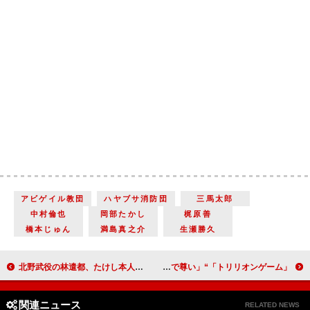
アビゲイル教団
ハヤブサ消防団
三馬太郎
中村倫也
岡部たかし
梶原善
橋本じゅん
満島真之介
生瀬勝久
北野武役の林遣都、たけし本人には「まだ会いたくない」 山本耕史、林の芝居を絶賛「本当に若い頃のたけしさんに感じちゃう」
「トリリオンゲーム」“ハル”目黒蓮と“桐姫”今田美桜の焼き鳥デートに「眼福」の声 「桐姫とハルは本当に絵になる」「会話がカップルみたいで尊い」
関連ニュース
RELATED NEWS