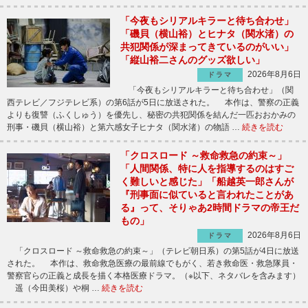
「今夜もシリアルキラーと待ち合わせ」
「磯貝（横山裕）とヒナタ（関水渚）の
共犯関係が深まってきているのがいい」
「縦山裕二さんのグッズ欲しい」
2026年8月6日
ドラマ
「今夜もシリアルキラーと待ち合わせ」（関
西テレビ／フジテレビ系）の第6話が5日に放送された。 本作は、警察の正義
よりも復讐（ふくしゅう）を優先し、秘密の共犯関係を結んだ一匹おおかみの
刑事・磯貝（横山裕）と第六感女子ヒナタ（関水渚）の物語 …
続きを読む
「クロスロード ～救命救急の約束～」
「人間関係、特に人を指導するのはすご
く難しいと感じた」「船越英一郎さんが
『刑事面に似ていると言われたことがあ
る』って、そりゃあ2時間ドラマの帝王だ
もの」
2026年8月6日
ドラマ
「クロスロード ～救命救急の約束～」（テレビ朝日系）の第5話が4日に放送
された。 本作は、救命救急医療の最前線でもがく、若き救命医・救急隊員・
警察官らの正義と成長を描く本格医療ドラマ。（※以下、ネタバレを含みます）
遥（今田美桜）や桐 …
続きを読む