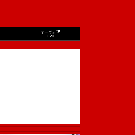
オーヴォ
OVO