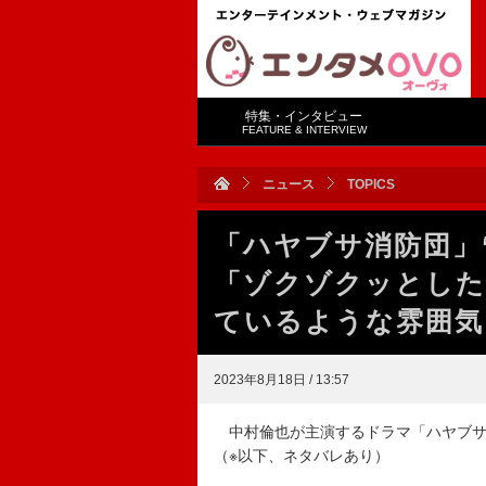
特集・インタビュー
FEATURE & INTERVIEW
ニュース
TOPICS
「ハヤブサ消防団」
「ゾクゾクッとした
ているような雰囲気
2023年8月18日 / 13:57
中村倫也が主演するドラマ「ハヤブサ
（※以下、ネタバレあり）