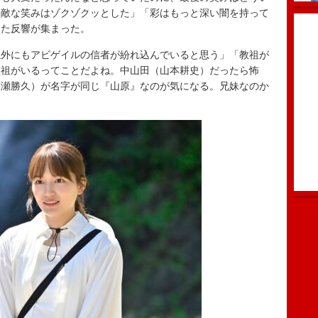
不敵な笑みはゾクゾクッとした」「彩はもっと深い闇を持って
った反響が集まった。
外にもアビゲイルの信者が紛れ込んでいると思う」「教祖が
教祖がいるってことだよね。中山田（山本耕史）だったら怖
生瀬勝久）が名字が同じ『山原』なのが気になる。兄妹なのか