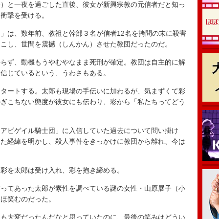
）と一夜を過ごした直後、彼女が新興宗教の元信者だと知っ
、衝撃を受ける。
」は、数年前、教祖と幹部３名が信者12名を拷問の末に殺害
起こし、世間を震撼（しんかん）させた教団だったのだ。
らず、動機もうやむやなまま死刑が確定。教団は自主的に解
を信じているという、うわさもある。
タートする。太郎も現場の手伝いに加わるが、気まずくて彩
のぎこちない態度が彼女にも伝わり、彩から「私たちってどう
アビゲイル騎士団」に入信していた過去について問い掛け
った経緯を明かし、殺人事件をきっかけに教団から離れ、今は
彩を太郎は受け入れ、彩を抱き締める。
ってあった太郎が素性を調べている謎の女性・山原展子（小
ほほ笑むのだった。
んも大変だったんだなと思っていたのに、最後の笑みはどうい