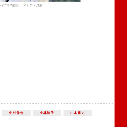
ハヤブサ消防団」（Ｃ）テレビ朝日
中村倫也
小林涼子
山本耕史