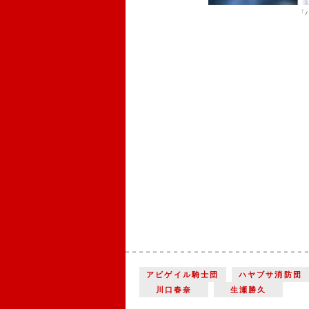
「
アビゲイル騎士団
ハヤブサ消防団
川口春奈
生瀬勝久