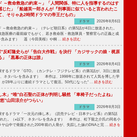
ド ～救命救急の約束～」「人間関係、特に人を指導するのはす
感じた」「船越英一郎さんが『刑事面に似ていると言われたこ
て、そりゃあ2時間ドラマの帝王だもの」
2026年8月6日
ドラマ
 ～救命救急の約束～」（テレビ朝日系）の第5話が4日に放送された。
急医療の最前線でもがく、若き救命医・救急隊員・警察官らの正義と成
を含みます） 遥（今田美桜）や桐 …
続きを読む
鬼塚”反町隆史らが「告白大作戦」を決行 「カジサックの娘・梶原
る」「黒幕の正体は誰」
2026年8月4日
ドラマ
するドラマ「GTO」（カンテレ・フジテレビ系）の第3話が、3日に放送
下、ネタバレを含みます） 本作は、1998年に放送されて人気を博した学
」が28年ぶりに連続ドラマとして復活。50代になった“ …
続きを読む
し木」“唯”白石聖の正体が判明し騒然 「車椅子だったよね」
“悠”山田涼介がつらい」
2026年8月3日
ドラマ
するドラマ「一次元の挿し木」（読売テレビ・日本テレビ系）の第5話
された。（※以下、ネタバレを含みます） 本作は、松下龍之介氏の同名小
ヤ山中で発掘された200年前の人骨が、失踪した妹のDNAと完 …
続きを