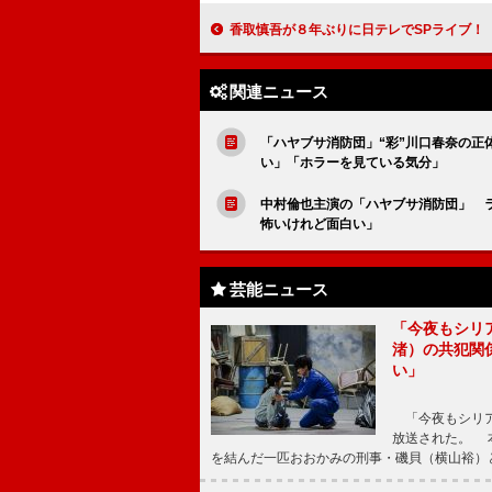
香取慎吾が８年ぶりに日テレでSPライブ！ バカリズムとのトークで国民的アイドル
関連ニュース
「ハヤブサ消防団」“彩”川口春奈の正
い」「ホラーを見ている気分」
中村倫也主演の「ハヤブサ消防団」 
怖いけれど面白い」
芸能ニュース
「今夜もシリ
渚）の共犯関
い」
「今夜もシリア
放送された。 
を結んだ一匹おおかみの刑事・磯貝（横山裕）