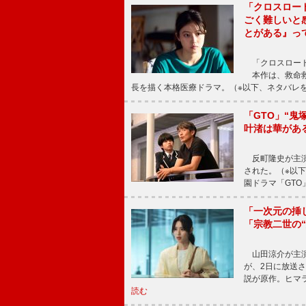
「クロスロー
ごく難しいと
とがある』っ
「クロスロード
本作は、救命救
長を描く本格医療ドラマ。（※以下、ネタバレ
「GTO」“
叶渚は華があ
反町隆史が主演
された。（※以
園ドラマ「GTO
「一次元の挿
「宗教二世の
山田涼介が主演
が、2日に放送
説が原作。ヒマラ
読む