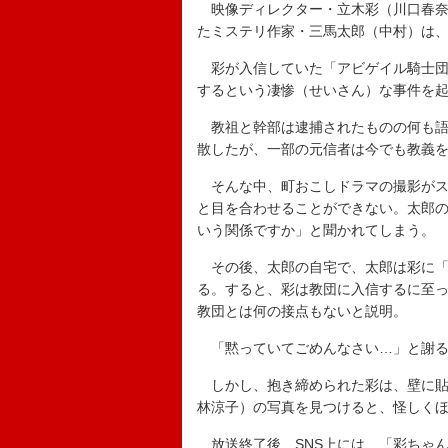
映像ディレクター・立木彩（川口春奈
たミステリ作家・三馬太郎（中村）は
彩が入信していた「アビゲイル騎士団
するという凄惨（せいさん）な事件を
教祖と幹部は逮捕されたものの何も語
散したが、一部の元信者は今でも教義
そんな中、町おこしドラマの撮影がス
と目を合わせることができない。太郎
いう関係ですか」と聞かれてしまう。
その後、太郎の自宅で、太郎は彩に「
る。すると、彩は教団に入信するに至
教団とは何の接点もないと説明。
「黙っていてごめんなさい…」と謝る
しかし、抱き締められた彩は、壁に貼
林涼子）の写真を見つけると、怪しく
放送終了後、SNS上には、「彩ちゃ