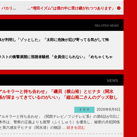
の私生活大公開
ドラマ「ギフテッド Season１」美 少年・浮所飛貴SPインタビュー 主演・増田貴久の「“増田イズム”は僕の中に受け継がれつつあります」
RELATED NEWS
体が判明し「ゾッとした」 「太郎に危険が忍び寄ってる気がして怖
ラストの衝撃展開に視聴者騒然 「全員信じられない」「めちゃくちゃ
NEWS
アルキラーと待ち合わせ」「磯貝（横山裕）とヒナタ（関水
係が深まってきているのがいい」「縦山裕二さんのグッズ欲し
2026年8月6日
ドラマ
ルキラーと待ち合わせ」（関西テレビ／フジテレビ系）の第6話が5日に
本作は、警察の正義よりも復讐（ふくしゅう）を優先し、秘密の共犯関係
と第六感女子ヒナタ（関水渚）の物語 …
続きを読む