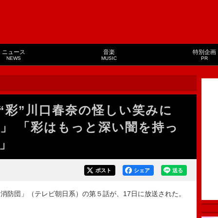
ニュース
音楽
特別企画
NEWS
MUSIC
PR
“彩”川口春奈の怪しい笑みに
」 「彩はもっと深い闇を持っ
」
ポスト
シェア
送る
消防団」（テレビ朝日系）の第５話が、17日に放送された。