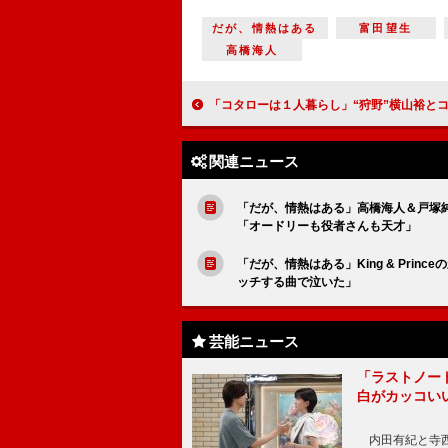
だが、情熱はある
富田望生
高橋海人
「コタローは１人暮らし」“狩野”横山裕とコタローの“別れのシーン”に涙 「すてきな最終回」「裕くんの声が震えていて
関連ニュース
「だが、情熱はある」高橋海人＆戸塚
「オードリーも役者さんも天才」
「だが、情熱はある」King & Pr
ッチする曲で泣いた」
芸能ニュース
「ラストノー
白がカッコい
内田有紀と寺西