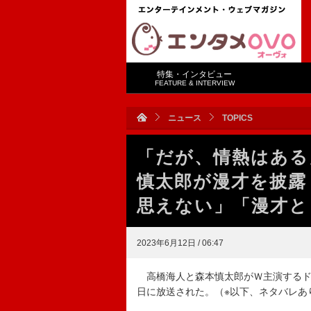
特集・インタビュー
FEATURE & INTERVIEW
ニュース
TOPICS
「だが、情熱はある
慎太郎が漫才を披露
思えない」「漫才と
2023年6月12日 / 06:47
高橋海人と森本慎太郎がＷ主演するドラ
日に放送された。（※以下、ネタバレあ