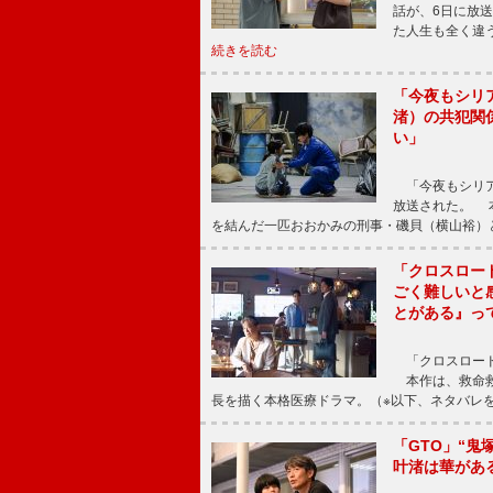
話が、6日に放
た人生も全く違
続きを読む
「今夜もシリ
渚）の共犯関
い」
「今夜もシリア
放送された。 
を結んだ一匹おおかみの刑事・磯貝（横山裕）
「クロスロー
ごく難しいと
とがある』っ
「クロスロード
本作は、救命救
長を描く本格医療ドラマ。（※以下、ネタバレ
「GTO」“
叶渚は華があ