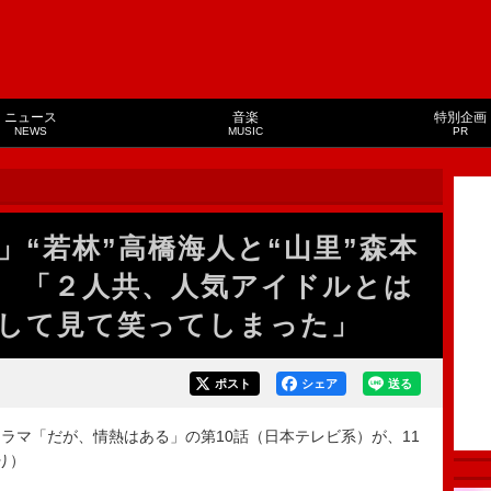
ニュース
音楽
特別企画
NEWS
MUSIC
PR
」“若林”高橋海人と“山里”森本
 「２人共、人気アイドルとは
して見て笑ってしまった」
ポスト
シェア
送る
マ「だが、情熱はある」の第10話（日本テレビ系）が、11
り）