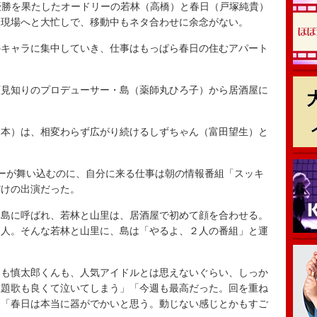
準優勝を果たしたオードリーの若林（高橋）と春日（戸塚純貴）
ら現場へと大忙しで、移動中もネタ合わせに余念がない。
キャラに集中していき、仕事はもっぱら春日の住むアパート
見知りのプロデューサー・島（薬師丸ひろ子）から居酒屋に
本）は、相変わらず広がり続けるしずちゃん（富田望生）と
ーが舞い込むのに、自分に来る仕事は朝の情報番組「スッキ
だけの出演だった。
島に呼ばれ、若林と山里は、居酒屋で初めて顔を合わせる。
２人。そんな若林と山里に、島は「やるよ、２人の番組」と運
んも慎太郎くんも、人気アイドルとは思えないぐらい、しっか
主題歌も良くて泣いてしまう」「今週も最高だった。回を重ね
」「春日は本当に器がでかいと思う。動じない感じとかもすご