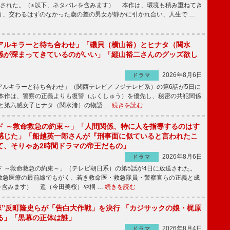
送された。（※以下、ネタバレを含みます） 本作は、環境も積み重ねてき
う、交わるはずのなかった歳の差の男女が静かに引かれ合い、人生で …
アルキラーと待ち合わせ」「磯貝（横山裕）とヒナタ（関水
係が深まってきているのがいい」「縦山裕二さんのグッズ欲し
2026年8月6日
ドラマ
ルキラーと待ち合わせ」（関西テレビ／フジテレビ系）の第6話が5日に
本作は、警察の正義よりも復讐（ふくしゅう）を優先し、秘密の共犯関係
と第六感女子ヒナタ（関水渚）の物語 …
続きを読む
ド ～救命救急の約束～」「人間関係、特に人を指導するのはす
感じた」「船越英一郎さんが『刑事面に似ていると言われたこ
て、そりゃあ2時間ドラマの帝王だもの」
2026年8月6日
ドラマ
 ～救命救急の約束～」（テレビ朝日系）の第5話が4日に放送された。
急医療の最前線でもがく、若き救命医・救急隊員・警察官らの正義と成
を含みます） 遥（今田美桜）や桐 …
続きを読む
鬼塚”反町隆史らが「告白大作戦」を決行 「カジサックの娘・梶原
る」「黒幕の正体は誰」
2026年8月4日
ドラマ