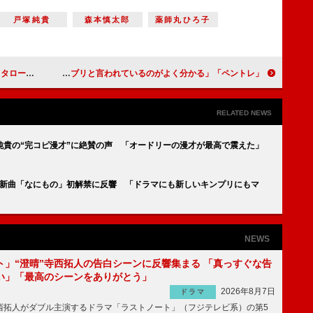
戸塚純貴
森本慎太郎
薬師丸ひろ子
、もらい泣きした」
「ペントレ」戻らないと宣言する“直哉”山田裕貴を“優斗”赤楚衛二が説得 「赤楚くんが生きるジブリと言われているのがよく分かる」
RELATED NEWS
純貴の“完コピ漫才”に絶賛の声 「オードリーの漫才が最高で震えた」
inceの新曲「なにもの」初解禁に反響 「ドラマにも新しいキンプリにもマ
NEWS
ト」“澄晴”寺西拓人の告白シーンに反響集まる 「真っすぐな告
い」「最高のシーンをありがとう」
2026年8月7日
ドラマ
拓人がダブル主演するドラマ「ラストノート」（フジテレビ系）の第5