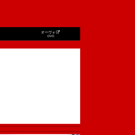
オーヴォ
OVO