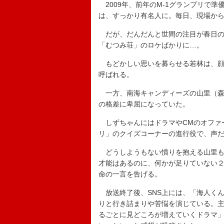
2009年、前年のM-1グランプリで
は、すっかり有名人に。毎日、現場か
だが、だんだんと世間の注目が春日の
「むつみ荘」のロケばかりに…。
もどかしい思いを募らせる若林は、顔
呼ばれる。
一方、南海キャンディーズの山里（森
の格差に卑屈になっていた。
しずちゃんにはドラマやCMのオファ
リ」のクイズコーナーの進行役で、声
どうしようもない憤りを抱える山里も
才能はあるのに、何かが足りていない
命の一言を告げる。
放送終了後、SNS上には、「海人く
りと行き詰まりや苦悩を演じている。
るごとに見どころが増えていくドラマ