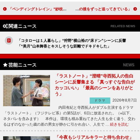
「ペンディングトレイン」“紗枝”上白石萌歌が“直哉”山田裕貴にバックハグ 「美し過ぎて余裕で100回以上は見返している」
広瀬すず、同じ道に導いてくれたのは「姉アリス」 「何だかんだ姉の後をずっと追ってきている」
関連ニュース
RELATED NEWS
「コタローは１人暮らし」“狩野”横山裕の“床ドン”シーンに反響
「“美月”山本舞香とキスしそうな距離でドキドキした」
芸能ニュース
NEWS
「ラストノート」“澄晴”寺西拓人の告白
シーンに反響集まる 「真っすぐな告白が
カッコいい」「最高のシーンをありがと
う」
2026年8月7日
ドラマ
内田有紀と寺西拓人がダブル主演するドラマ
「ラストノート」（フジテレビ系）の第5話が、6日に放送された。（※以下、
ネタバレを含みます） 本作は、環境も積み重ねてきた人生も全く違う、交わ
るはずのなかった歳の差の男女が静かに引かれ合い、人生で …
続きを読む
「今夜もシリアルキラーと待ち合わせ」