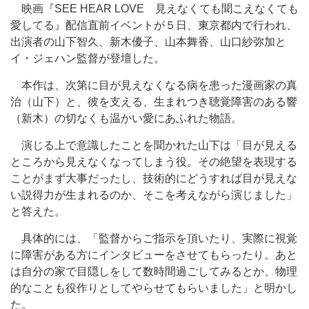
映画『SEE HEAR LOVE 見えなくても聞こえなくても
愛してる』配信直前イベントが５日、東京都内で行われ、
出演者の山下智久、新木優子、山本舞香、山口紗弥加と
イ・ジェハン監督が登壇した。
本作は、次第に目が見えなくなる病を患った漫画家の真
治（山下）と、彼を支える、生まれつき聴覚障害のある響
（新木）の切なくも温かい愛にあふれた物語。
演じる上で意識したことを聞かれた山下は「目が見える
ところから見えなくなってしまう役。その絶望を表現する
ことがまず大事だったし、技術的にどうすれば目が見えな
い説得力が生まれるのか、そこを考えながら演じました」
と答えた。
具体的には、「監督からご指示を頂いたり、実際に視覚
に障害がある方にインタビューをさせてもらったり。あと
は自分の家で目隠しをして数時間過ごしてみるとか、物理
的なことも役作りとしてやらせてもらいました」と明かし
た。