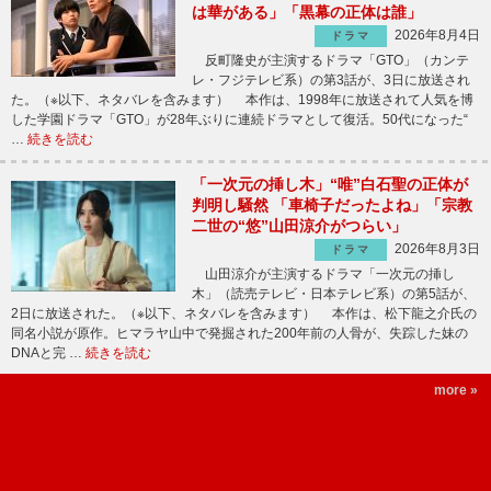
は華がある」「黒幕の正体は誰」
2026年8月4日
ドラマ
反町隆史が主演するドラマ「GTO」（カンテ
レ・フジテレビ系）の第3話が、3日に放送され
た。（※以下、ネタバレを含みます） 本作は、1998年に放送されて人気を博
した学園ドラマ「GTO」が28年ぶりに連続ドラマとして復活。50代になった“
…
続きを読む
「一次元の挿し木」“唯”白石聖の正体が
判明し騒然 「車椅子だったよね」「宗教
二世の“悠”山田涼介がつらい」
2026年8月3日
ドラマ
山田涼介が主演するドラマ「一次元の挿し
木」（読売テレビ・日本テレビ系）の第5話が、
2日に放送された。（※以下、ネタバレを含みます） 本作は、松下龍之介氏の
同名小説が原作。ヒマラヤ山中で発掘された200年前の人骨が、失踪した妹の
DNAと完 …
続きを読む
more »