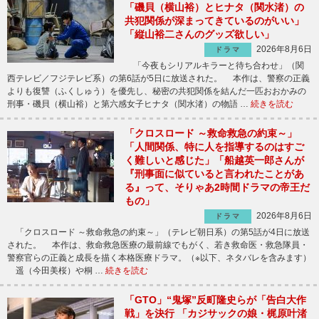
「磯貝（横山裕）とヒナタ（関水渚）の
共犯関係が深まってきているのがいい」
「縦山裕二さんのグッズ欲しい」
2026年8月6日
ドラマ
「今夜もシリアルキラーと待ち合わせ」（関
西テレビ／フジテレビ系）の第6話が5日に放送された。 本作は、警察の正義
よりも復讐（ふくしゅう）を優先し、秘密の共犯関係を結んだ一匹おおかみの
刑事・磯貝（横山裕）と第六感女子ヒナタ（関水渚）の物語 …
続きを読む
「クロスロード ～救命救急の約束～」
「人間関係、特に人を指導するのはすご
く難しいと感じた」「船越英一郎さんが
『刑事面に似ていると言われたことがあ
る』って、そりゃあ2時間ドラマの帝王だ
もの」
2026年8月6日
ドラマ
「クロスロード ～救命救急の約束～」（テレビ朝日系）の第5話が4日に放送
された。 本作は、救命救急医療の最前線でもがく、若き救命医・救急隊員・
警察官らの正義と成長を描く本格医療ドラマ。（※以下、ネタバレを含みます）
遥（今田美桜）や桐 …
続きを読む
「GTO」“鬼塚”反町隆史らが「告白大作
戦」を決行 「カジサックの娘・梶原叶渚