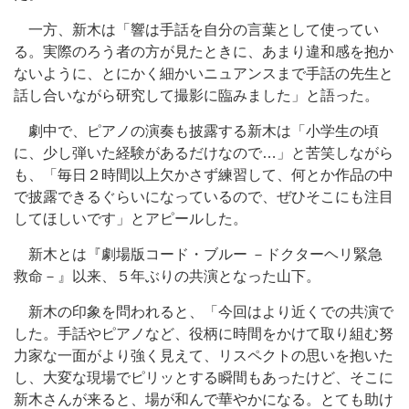
一方、新木は「響は手話を自分の言葉として使ってい
る。実際のろう者の方が見たときに、あまり違和感を抱か
ないように、とにかく細かいニュアンスまで手話の先生と
話し合いながら研究して撮影に臨みました」と語った。
劇中で、ピアノの演奏も披露する新木は「小学生の頃
に、少し弾いた経験があるだけなので…」と苦笑しながら
も、「毎日２時間以上欠かさず練習して、何とか作品の中
で披露できるぐらいになっているので、ぜひそこにも注目
してほしいです」とアピールした。
新木とは『劇場版コード・ブルー －ドクターヘリ緊急
救命－』以来、５年ぶりの共演となった山下。
新木の印象を問われると、「今回はより近くでの共演で
した。手話やピアノなど、役柄に時間をかけて取り組む努
力家な一面がより強く見えて、リスペクトの思いを抱いた
し、大変な現場でピリッとする瞬間もあったけど、そこに
新木さんが来ると、場が和んで華やかになる。とても助け