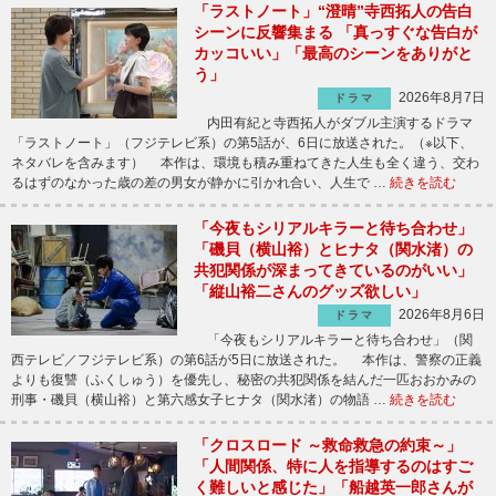
「ラストノート」“澄晴”寺西拓人の告白
シーンに反響集まる 「真っすぐな告白が
カッコいい」「最高のシーンをありがと
う」
2026年8月7日
ドラマ
内田有紀と寺西拓人がダブル主演するドラマ
「ラストノート」（フジテレビ系）の第5話が、6日に放送された。（※以下、
ネタバレを含みます） 本作は、環境も積み重ねてきた人生も全く違う、交わ
るはずのなかった歳の差の男女が静かに引かれ合い、人生で …
続きを読む
「今夜もシリアルキラーと待ち合わせ」
「磯貝（横山裕）とヒナタ（関水渚）の
共犯関係が深まってきているのがいい」
「縦山裕二さんのグッズ欲しい」
2026年8月6日
ドラマ
「今夜もシリアルキラーと待ち合わせ」（関
西テレビ／フジテレビ系）の第6話が5日に放送された。 本作は、警察の正義
よりも復讐（ふくしゅう）を優先し、秘密の共犯関係を結んだ一匹おおかみの
刑事・磯貝（横山裕）と第六感女子ヒナタ（関水渚）の物語 …
続きを読む
「クロスロード ～救命救急の約束～」
「人間関係、特に人を指導するのはすご
く難しいと感じた」「船越英一郎さんが