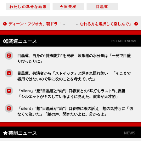
わたしの幸せな結婚
今田美桜
目黒蓮
ディーン・フジオカ、朝ドラ「らんまん」に坂本龍馬役で出演 「印象強い土佐弁と、おおらかな性格を意識して演じました」
綾瀬はるか、新社会人となる池江璃花子にエール 「自分が前向きになれる方を選択して楽しんで」
関連ニュース
RELATED NEWS
目黒蓮、自身の“特殊能力”を発表 炊飯器の水分量は「一発で目盛
りぴったりに」
目黒蓮、共演者から「ストイック」と評され照れ笑い 「そこまで
器用ではないので常に役のことを考えていた」
「silent」“想”目黒蓮と“紬”川口春奈との“耳打ちラスト”に反響
「シルエットがキスしているように見えた。演出が天才的」
「silent」“想”目黒蓮が“紬”川口春奈に涙の訴え 想の気持ちに「切
なくて泣いた」「紬の声、聞きたいよね、分かるよ」
芸能ニュース
NEWS