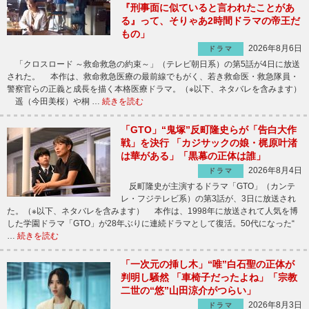
『刑事面に似ていると言われたことがあ
る』って、そりゃあ2時間ドラマの帝王だ
もの」
2026年8月6日
ドラマ
「クロスロード ～救命救急の約束～」（テレビ朝日系）の第5話が4日に放送
された。 本作は、救命救急医療の最前線でもがく、若き救命医・救急隊員・
警察官らの正義と成長を描く本格医療ドラマ。（※以下、ネタバレを含みます）
遥（今田美桜）や桐 …
続きを読む
「GTO」“鬼塚”反町隆史らが「告白大作
戦」を決行 「カジサックの娘・梶原叶渚
は華がある」「黒幕の正体は誰」
2026年8月4日
ドラマ
反町隆史が主演するドラマ「GTO」（カンテ
レ・フジテレビ系）の第3話が、3日に放送され
た。（※以下、ネタバレを含みます） 本作は、1998年に放送されて人気を博
した学園ドラマ「GTO」が28年ぶりに連続ドラマとして復活。50代になった“
…
続きを読む
「一次元の挿し木」“唯”白石聖の正体が
判明し騒然 「車椅子だったよね」「宗教
二世の“悠”山田涼介がつらい」
2026年8月3日
ドラマ