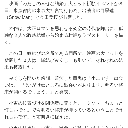
映画『わたしの幸せな結婚』大ヒット祈願イベントが８
日、東京都内の東京大神宮で行われ、出演者の目黒蓮
（Snow Man）と今田美桜が出席した。
本作は、大正ロマンを思わせる架空の時代を舞台に、孤
独な２人の政略結婚から始まる壮絶なラブストーリーを描
く。
この日、縁結びの名所である同所で、映画の大ヒットを
祈願した２人は「縁結びみくじ」も引いて、それぞれの結
果も披露した。
みくじを開いた瞬間、苦笑した目黒は「小吉です。出会
いは、『思いがけぬところに出会いがあります。明るい将
来が開けるでしょう』」と発表。
小吉の位置づけを関係者に聞くと、「クソ～、ちょっと
悔しいです。でも明るい将来が待っているということでう
れしいです」と前向きに捉えた。
今田の結果は「中吉」。出会いの項目には「あなたの心