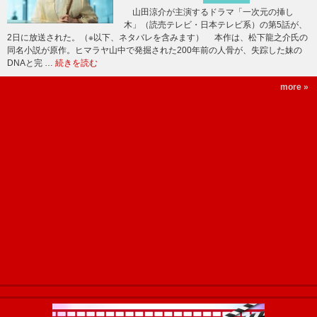
山田涼介が主演するドラマ「一次元の挿し
木」（読売テレビ・日本テレビ系）の第5話が、
2日に放送された。（※以下、ネタバレを含みます） 本作は、松下龍之介氏の
同名小説が原作。ヒマラヤ山中で発掘された200年前の人骨が、失踪した妹の
DNAと完 …
続きを読む
more »