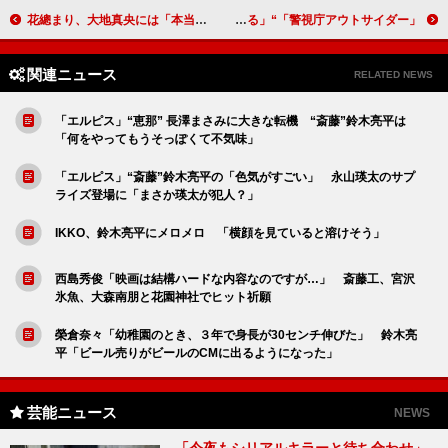
花總まり、大地真央には「本当に“大きな愛”がありました」 「おかしな二人」で再共演
「警視庁アウトサイダー」“直央”上白石萌歌に反響 「コメディエンヌぶりが発揮されている」
関連ニュース
RELATED NEWS
「エルピス」“恵那” 長澤まさみに大きな転機 “斎藤”鈴木亮平は
「何をやってもうそっぽくて不気味」
「エルピス」“斎藤”鈴木亮平の「色気がすごい」 永山瑛太のサプ
ライズ登場に「まさか瑛太が犯人？」
IKKO、鈴木亮平にメロメロ 「横顔を見ていると溶けそう」
西島秀俊「映画は結構ハードな内容なのですが…」 斎藤工、宮沢
氷魚、大森南朋と花園神社でヒット祈願
榮倉奈々「幼稚園のとき、３年で身長が30センチ伸びた」 鈴木亮
平「ビール売りがビールのCMに出るようになった」
芸能ニュース
NEWS