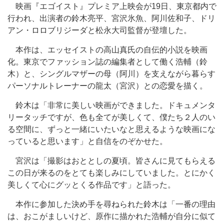
映画『エゴイスト』プレミア上映会が19日、東京都内で
行われ、出演者の鈴木亮平、宮沢氷魚、阿川佐和子、ドリ
アン・ロロブリジーダと松永大司監督が登壇した。
本作は、エッセイストの高山真氏の自伝的小説を映画
化。東京でファッション誌の編集者として働く浩輔（鈴
木）と、シングルマザーの母（阿川）を支えながら暮らす
パーソナルトレーナーの龍太（宮沢）との恋愛を描く。
鈴木は「非常に美しい映画ができました。ドキュメンタ
リータッチですが、色も全てが美しくて、僕たち２人のい
る空間に、ずっと一緒にいたいなと思えるような映画にな
っていると思います」と自信をのぞかせた。
宮沢は「撮影はおととしの夏頃。皆さんに見てもらえる
この日が来るのをとても楽しみにしていました。とにかく
美しくて心にグッとくる作品です」と語った。
本作に参加した決め手を尋ねられた鈴木は「一番の理由
は、おこがましいけど、原作に描かれた浩輔が自分に似て