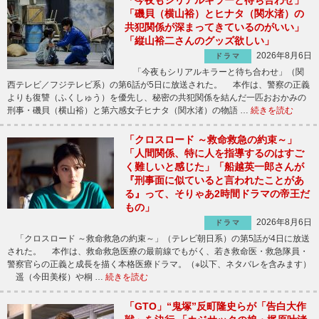
「今夜もシリアルキラーと待ち合わせ」
「磯貝（横山裕）とヒナタ（関水渚）の
共犯関係が深まってきているのがいい」
「縦山裕二さんのグッズ欲しい」
2026年8月6日
ドラマ
「今夜もシリアルキラーと待ち合わせ」（関
西テレビ／フジテレビ系）の第6話が5日に放送された。 本作は、警察の正義
よりも復讐（ふくしゅう）を優先し、秘密の共犯関係を結んだ一匹おおかみの
刑事・磯貝（横山裕）と第六感女子ヒナタ（関水渚）の物語 …
続きを読む
「クロスロード ～救命救急の約束～」
「人間関係、特に人を指導するのはすご
く難しいと感じた」「船越英一郎さんが
『刑事面に似ていると言われたことがあ
る』って、そりゃあ2時間ドラマの帝王だ
もの」
2026年8月6日
ドラマ
「クロスロード ～救命救急の約束～」（テレビ朝日系）の第5話が4日に放送
された。 本作は、救命救急医療の最前線でもがく、若き救命医・救急隊員・
警察官らの正義と成長を描く本格医療ドラマ。（※以下、ネタバレを含みます）
遥（今田美桜）や桐 …
続きを読む
「GTO」“鬼塚”反町隆史らが「告白大作