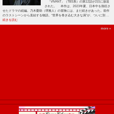
「VIVANT」（TBS系）の第12話が2日に放送
された。 本作は、2023年夏、日本中を熱狂さ
せたドラマの続編。乃木憂助（堺雅人）の冒険には、まだ続きがあった。前作
のラストシーンから直結する物語。“世界を巻き込む大きな渦”が、ついに別 …
続きを読む
more »