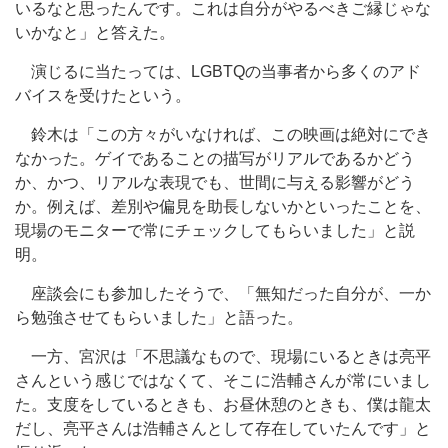
いるなと思ったんです。これは自分がやるべきご縁じゃな
いかなと」と答えた。
演じるに当たっては、LGBTQの当事者から多くのアド
バイスを受けたという。
鈴木は「この方々がいなければ、この映画は絶対にでき
なかった。ゲイであることの描写がリアルであるかどう
か、かつ、リアルな表現でも、世間に与える影響がどう
か。例えば、差別や偏見を助長しないかといったことを、
現場のモニターで常にチェックしてもらいました」と説
明。
座談会にも参加したそうで、「無知だった自分が、一か
ら勉強させてもらいました」と語った。
一方、宮沢は「不思議なもので、現場にいるときは亮平
さんという感じではなくて、そこに浩輔さんが常にいまし
た。支度をしているときも、お昼休憩のときも、僕は龍太
だし、亮平さんは浩輔さんとして存在していたんです」と