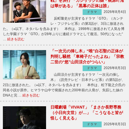
戦」を決行 「カジサックの娘・梶原叶渚
は華がある」「黒幕の正体は誰」
2026年8月4日
ドラマ
反町隆史が主演するドラマ「GTO」（カンテ
レ・フジテレビ系）の第3話が、3日に放送され
た。（※以下、ネタバレを含みます） 本作は、1998年に放送されて人気を博
した学園ドラマ「GTO」が28年ぶりに連続ドラマとして復活。50代になった“
…
続きを読む
「一次元の挿し木」“唯”白石聖の正体が
判明し騒然 「車椅子だったよね」「宗教
二世の“悠”山田涼介がつらい」
2026年8月3日
ドラマ
山田涼介が主演するドラマ「一次元の挿し
木」（読売テレビ・日本テレビ系）の第5話が、
2日に放送された。（※以下、ネタバレを含みます） 本作は、松下龍之介氏の
同名小説が原作。ヒマラヤ山中で発掘された200年前の人骨が、失踪した妹の
DNAと完 …
続きを読む
日曜劇場「VIVANT」「まさか長野専務
（小日向文世）が…」「こうなると皆が
怪しく見える」
2026年8月3日
ドラマ