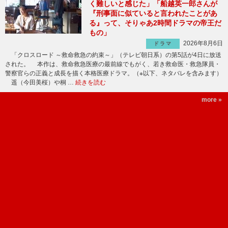
く難しいと感じた」「船越英一郎さんが
『刑事面に似ていると言われたことがあ
る』って、そりゃあ2時間ドラマの帝王だ
もの」
2026年8月6日
ドラマ
「クロスロード ～救命救急の約束～」（テレビ朝日系）の第5話が4日に放送
された。 本作は、救命救急医療の最前線でもがく、若き救命医・救急隊員・
警察官らの正義と成長を描く本格医療ドラマ。（※以下、ネタバレを含みます）
遥（今田美桜）や桐 …
続きを読む
more »