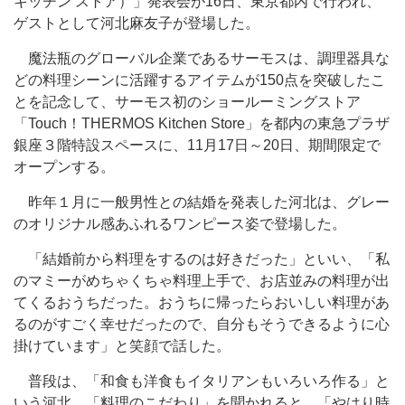
キッチン ストア）」発表会が16日、東京都内で行われ、
ゲストとして河北麻友子が登場した。
魔法瓶のグローバル企業であるサーモスは、調理器具な
どの料理シーンに活躍するアイテムが150点を突破したこ
とを記念して、サーモス初のショールーミングストア
「Touch！THERMOS Kitchen Store」を都内の東急プラザ
銀座３階特設スペースに、11月17日～20日、期間限定で
オープンする。
昨年１月に一般男性との結婚を発表した河北は、グレー
のオリジナル感あふれるワンピース姿で登場した。
「結婚前から料理をするのは好きだった」といい、「私
のマミーがめちゃくちゃ料理上手で、お店並みの料理が出
てくるおうちだった。おうちに帰ったらおいしい料理があ
るのがすごく幸せだったので、自分もそうできるように心
掛けています」と笑顔で話した。
普段は、「和食も洋食もイタリアンもいろいろ作る」と
いう河北。「料理のこだわり」を聞かれると、「やはり時