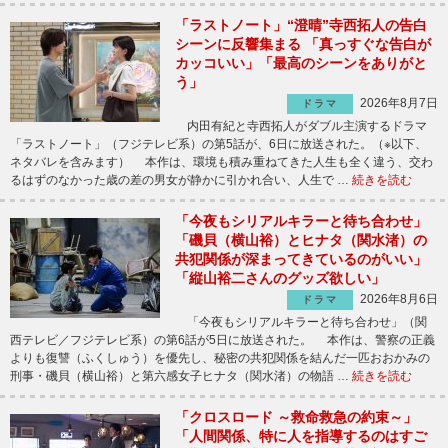
「ラストノート」“澄晴”寺西拓人の告白
シーンに反響集まる 「真っすぐな告白が
カッコいい」「最高のシーンをありがと
う」
2026年8月7日
ドラマ
内田有紀と寺西拓人がダブル主演するドラマ
「ラストノート」（フジテレビ系）の第5話が、6日に放送された。（※以下、
ネタバレを含みます） 本作は、環境も積み重ねてきた人生も全く違う、交わ
るはずのなかった歳の差の男女が静かに引かれ合い、人生で …
続きを読む
「今夜もシリアルキラーと待ち合わせ」
「磯貝（横山裕）とヒナタ（関水渚）の
共犯関係が深まってきているのがいい」
「縦山裕二さんのグッズ欲しい」
2026年8月6日
ドラマ
「今夜もシリアルキラーと待ち合わせ」（関
西テレビ／フジテレビ系）の第6話が5日に放送された。 本作は、警察の正義
よりも復讐（ふくしゅう）を優先し、秘密の共犯関係を結んだ一匹おおかみの
刑事・磯貝（横山裕）と第六感女子ヒナタ（関水渚）の物語 …
続きを読む
「クロスロード ～救命救急の約束～」
「人間関係、特に人を指導するのはすご