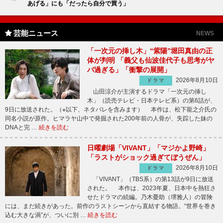
あげる」にも「だったら自分で買う」
芸能ニュース
NEWS
「一次元の挿し木」“紫陽”堀田真由の正
体が判明 「義父も仙波佳代子も思考がヤ
バ過ぎる」「衝撃の展開」
2026年8月10日
ドラマ
山田涼介が主演するドラマ「一次元の挿し
木」（読売テレビ・日本テレビ系）の第6話が、
9日に放送された。（※以下、ネタバレを含みます） 本作は、松下龍之介氏の
同名小説が原作。ヒマラヤ山中で発掘された200年前の人骨が、失踪した妹の
DNAと完 …
続きを読む
日曜劇場「VIVANT」「マジかよ野崎」
「ラストがショック過ぎてぼうぜん」
2026年8月10日
ドラマ
「VIVANT」（TBS系）の第13話が9日に放送
された。 本作は、2023年夏、日本中を熱狂さ
せたドラマの続編。乃木憂助（堺雅人）の冒険
には、まだ続きがあった。前作のラストシーンから直結する物語。“世界を巻き
込む大きな渦”が、ついに別 …
続きを読む