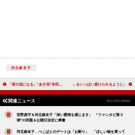
河北麻友子
「君の花になる」“あす花”本田翼の下へ疾走する“弾”高橋文哉に急展開 「ラストシーンは驚いた。少女漫画のようで楽しい」
NHK紅白歌合戦の出場歌手42組が決定 なにわ男子・大橋和也「幸せをいっぱい届けられるように」
関連ニュース
RELATED NEWS
宮野真守＆河北麻友子「深い愛情を感じます」 “ファンタビ第３
弾”の邦題＆公開日決定に興奮
河北麻友子、ぺこぱとのデートは「お断り」 「ほしい物を買って