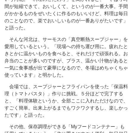
間が短縮できて、おいしくて、というのが一番大事。手間
がかかるものをぜいたくに作るのもいいけど、料理は毎日
のことなので、楽でおいしいものが一番ありがたいです」
と語った。
そんな河北は、サーモスの「真空断熱スープジャー」を
愛用しているという。「現場への持ち運び用に。疲れたと
きとかに温かいものを食べると、それだけで頑張れる。お
弁当のことが多いのですが、プラス、温かい汁物があると
一気に食事感が出て豪華になるので、冬場はめちゃくちゃ
使っています」と明かした。
会場では、スープジャーとフライパンを使った「保温料
理（トマトパスタ）」作りに挑戦。５分ほどで完了する
と、「料理体験というか、全部ここに入れただけなので、
すごく簡単。出来上がるまでもワクワクするし、楽しかっ
たです」と語った。
その他、保存調理ができる「Myフードコンテナー」も