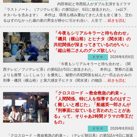
内田有紀と寺西拓人がダブル主演するドラマ
「ラストノート」（フジテレビ系）の第5話が、6日に放送された。（※以下、
ネタバレを含みます） 本作は、環境も積み重ねてきた人生も全く違う、交わ
るはずのなかった歳の差の男女が静かに引かれ合い、人生で …
続きを読む
「今夜もシリアルキラーと待ち合わせ」
「磯貝（横山裕）とヒナタ（関水渚）の
共犯関係が深まってきているのがいい」
「縦山裕二さんのグッズ欲しい」
2026年8月6日
ドラマ
「今夜もシリアルキラーと待ち合わせ」（関
西テレビ／フジテレビ系）の第6話が5日に放送された。 本作は、警察の正義
よりも復讐（ふくしゅう）を優先し、秘密の共犯関係を結んだ一匹おおかみの
刑事・磯貝（横山裕）と第六感女子ヒナタ（関水渚）の物語 …
続きを読む
「クロスロード ～救命救急の約束～」
「人間関係、特に人を指導するのはすご
く難しいと感じた」「船越英一郎さんが
『刑事面に似ていると言われたことがあ
る』って、そりゃあ2時間ドラマの帝王だ
もの」
2026年8月6日
ドラマ
「クロスロード ～救命救急の約束～」（テレビ朝日系）の第5話が4日に放送