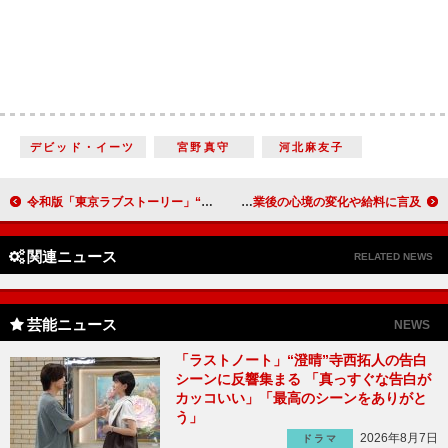
デビッド・イーツ
宮野真守
河北麻友子
令和版「東京ラブストーリー」“カンチ”伊藤健太郎と“リカ”石橋静河の価値観の違いが露呈 「張り詰めたような１時間だった」
原嘉孝「誰にも頼らず自立していかないと」 ジャニーズJr.卒業後の心境の変化や給料に言及
関連ニュース
RELATED NEWS
芸能ニュース
NEWS
「ラストノート」“澄晴”寺西拓人の告白
シーンに反響集まる 「真っすぐな告白が
カッコいい」「最高のシーンをありがと
う」
2026年8月7日
ドラマ