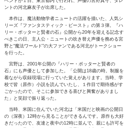
ベントが１日、東京都内で行われ、声優の宮野真守、タレ
ントの河北麻友子が出席した。
本作は、魔法動物学者ニュートの活躍を描いた、人気シ
リーズ『ファンタスティック・ビースト』の第３弾。『ハ
リー・ポッターと賢者の石』公開から20年を迎える記念す
べきこの日、主人公・ニュートの吹き替え声優を務める宮
野と“魔法ワールド”の大ファンである河北がトークショー
を行った。
宮野は、2001年公開の『ハリー・ポッターと賢者の
石』にも声優として参加した。「公開は18歳の時。制服を
着ながら収録現場に行っていた覚えがあります。当時、学
校で皆（原作）小説を読んでいたし、１作目で期待感がす
ごかったので、そこに参加できる喜びと興奮がありまし
た」と笑顔で振り返った。
当時、米国に住んでいた河北は「米国だと映画の公開日
の（深夜）12時から見ることができるんです。原作も大好
きだったので、友達と夜中の12時に並んで、親にも許可を