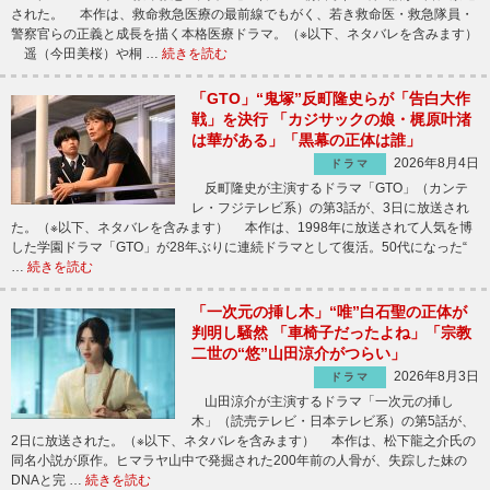
された。 本作は、救命救急医療の最前線でもがく、若き救命医・救急隊員・
警察官らの正義と成長を描く本格医療ドラマ。（※以下、ネタバレを含みます）
遥（今田美桜）や桐 …
続きを読む
「GTO」“鬼塚”反町隆史らが「告白大作
戦」を決行 「カジサックの娘・梶原叶渚
は華がある」「黒幕の正体は誰」
2026年8月4日
ドラマ
反町隆史が主演するドラマ「GTO」（カンテ
レ・フジテレビ系）の第3話が、3日に放送され
た。（※以下、ネタバレを含みます） 本作は、1998年に放送されて人気を博
した学園ドラマ「GTO」が28年ぶりに連続ドラマとして復活。50代になった“
…
続きを読む
「一次元の挿し木」“唯”白石聖の正体が
判明し騒然 「車椅子だったよね」「宗教
二世の“悠”山田涼介がつらい」
2026年8月3日
ドラマ
山田涼介が主演するドラマ「一次元の挿し
木」（読売テレビ・日本テレビ系）の第5話が、
2日に放送された。（※以下、ネタバレを含みます） 本作は、松下龍之介氏の
同名小説が原作。ヒマラヤ山中で発掘された200年前の人骨が、失踪した妹の
DNAと完 …
続きを読む