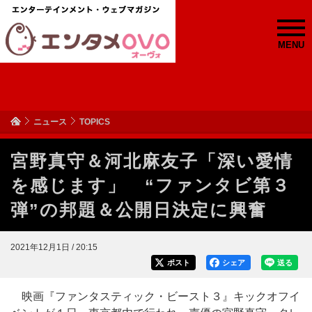
MENU
ニュース
TOPICS
宮野真守＆河北麻友子「深い愛情
を感じます」 “ファンタビ第３
弾”の邦題＆公開日決定に興奮
2021年12月1日 / 20:15
ポスト
シェア
送る
映画『ファンタスティック・ビースト３』キックオフイ