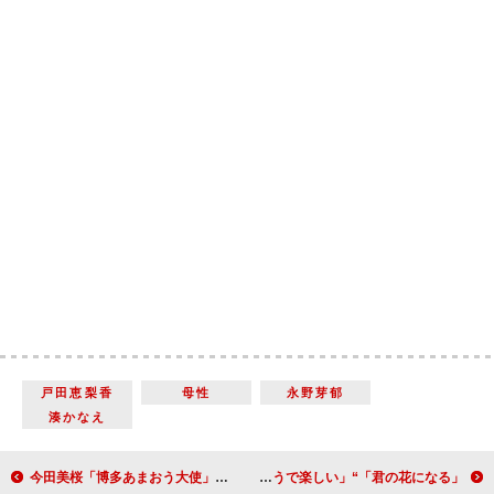
戸田恵梨香
母性
永野芽郁
湊かなえ
今田美桜「博多あまおう大使」に就任 上京当時の“甘酸っぱい”失敗エピソードも披露
「君の花になる」“あす花”本田翼の下へ疾走する“弾”高橋文哉に急展開 「ラストシーンは驚いた。少女漫画のようで楽しい」