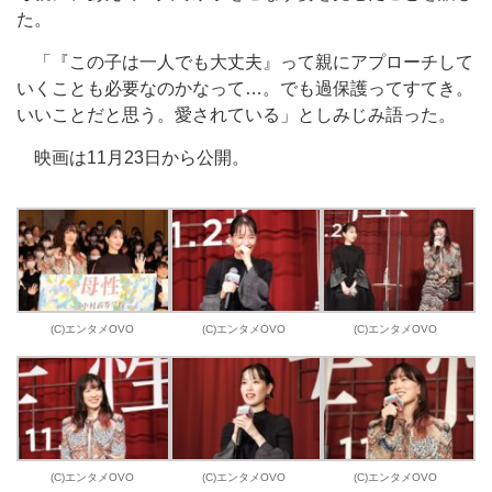
た。
「『この子は一人でも大丈夫』って親にアプローチして
いくことも必要なのかなって…。でも過保護ってすてき。
いいことだと思う。愛されている」としみじみ語った。
映画は11月23日から公開。
(C)エンタメOVO
(C)エンタメOVO
(C)エンタメOVO
(C)エンタメOVO
(C)エンタメOVO
(C)エンタメOVO