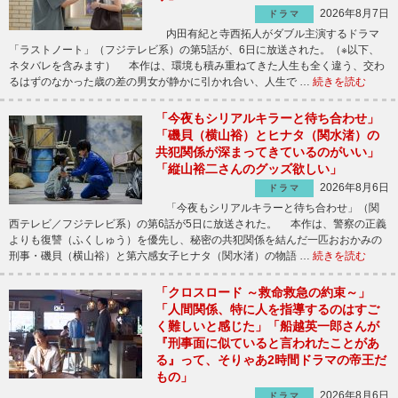
2026年8月7日
ドラマ
内田有紀と寺西拓人がダブル主演するドラマ
「ラストノート」（フジテレビ系）の第5話が、6日に放送された。（※以下、
ネタバレを含みます） 本作は、環境も積み重ねてきた人生も全く違う、交わ
るはずのなかった歳の差の男女が静かに引かれ合い、人生で …
続きを読む
「今夜もシリアルキラーと待ち合わせ」
「磯貝（横山裕）とヒナタ（関水渚）の
共犯関係が深まってきているのがいい」
「縦山裕二さんのグッズ欲しい」
2026年8月6日
ドラマ
「今夜もシリアルキラーと待ち合わせ」（関
西テレビ／フジテレビ系）の第6話が5日に放送された。 本作は、警察の正義
よりも復讐（ふくしゅう）を優先し、秘密の共犯関係を結んだ一匹おおかみの
刑事・磯貝（横山裕）と第六感女子ヒナタ（関水渚）の物語 …
続きを読む
「クロスロード ～救命救急の約束～」
「人間関係、特に人を指導するのはすご
く難しいと感じた」「船越英一郎さんが
『刑事面に似ていると言われたことがあ
る』って、そりゃあ2時間ドラマの帝王だ
もの」
2026年8月6日
ドラマ