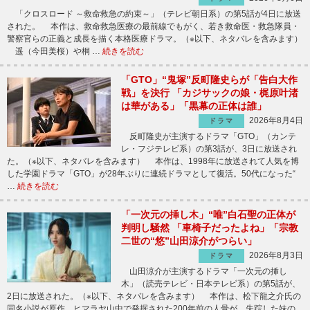
「クロスロード ～救命救急の約束～」（テレビ朝日系）の第5話が4日に放送
された。 本作は、救命救急医療の最前線でもがく、若き救命医・救急隊員・
警察官らの正義と成長を描く本格医療ドラマ。（※以下、ネタバレを含みます）
遥（今田美桜）や桐 …
続きを読む
「GTO」“鬼塚”反町隆史らが「告白大作
戦」を決行 「カジサックの娘・梶原叶渚
は華がある」「黒幕の正体は誰」
2026年8月4日
ドラマ
反町隆史が主演するドラマ「GTO」（カンテ
レ・フジテレビ系）の第3話が、3日に放送され
た。（※以下、ネタバレを含みます） 本作は、1998年に放送されて人気を博
した学園ドラマ「GTO」が28年ぶりに連続ドラマとして復活。50代になった“
…
続きを読む
「一次元の挿し木」“唯”白石聖の正体が
判明し騒然 「車椅子だったよね」「宗教
二世の“悠”山田涼介がつらい」
2026年8月3日
ドラマ
山田涼介が主演するドラマ「一次元の挿し
木」（読売テレビ・日本テレビ系）の第5話が、
2日に放送された。（※以下、ネタバレを含みます） 本作は、松下龍之介氏の
同名小説が原作。ヒマラヤ山中で発掘された200年前の人骨が、失踪した妹の