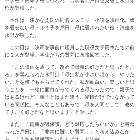
中学校・高等学校で行われ、出演者の戸田恵梨香と永野芽
郁が登壇した。
本作は、湊かなえ氏の同名ミステリー小説を映画化。娘
を愛せない母・ルミ子を戸田、母に愛されたい娘・清佳を
永野が演じた。
この日は、映画を事前に鑑賞した現役女子高生たちの前
に２人が登場。学生たちの質問に直接回答した。
「この映画を通じて、改めて母親の好きだと思ったとこ
ろ」を尋ねられた永野は「母は私が小さい頃から、やりた
いことを何でもやらせてくれた。私が面白い、楽しいと思
うことを、一緒に面白がってくれる母だったので、親子で
はあるけれど、親子とはまた違う、愛情だけでつながって
いる関係性。そんなこともあって、母を人間として、改め
てすごく好きだなと思います」と話した。
また、「両親が過保護。どう対応したらいいか」と尋ね
られた戸田は、「非常に難しい質問…」と考え込みなが
ら、「うちも過保護だったんです」と告白。