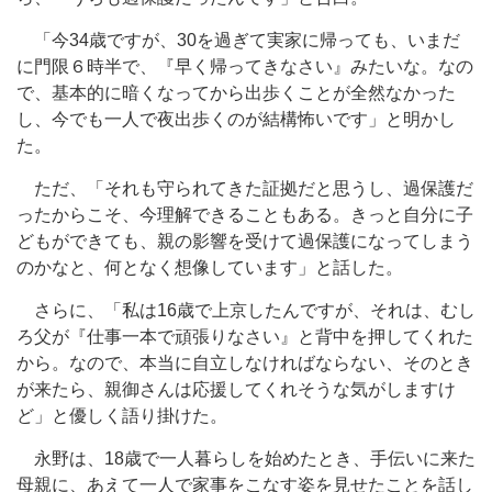
「今34歳ですが、30を過ぎて実家に帰っても、いまだ
に門限６時半で、『早く帰ってきなさい』みたいな。なの
で、基本的に暗くなってから出歩くことが全然なかった
し、今でも一人で夜出歩くのが結構怖いです」と明かし
た。
ただ、「それも守られてきた証拠だと思うし、過保護だ
ったからこそ、今理解できることもある。きっと自分に子
どもができても、親の影響を受けて過保護になってしまう
のかなと、何となく想像しています」と話した。
さらに、「私は16歳で上京したんですが、それは、むし
ろ父が『仕事一本で頑張りなさい』と背中を押してくれた
から。なので、本当に自立しなければならない、そのとき
が来たら、親御さんは応援してくれそうな気がしますけ
ど」と優しく語り掛けた。
永野は、18歳で一人暮らしを始めたとき、手伝いに来た
母親に、あえて一人で家事をこなす姿を見せたことを話し