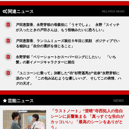
関連ニュース
RELATED NEWS
戸田恵梨香、永野芽郁の母親役に「うそでしょ」 永野「スイッチ
が入ったときの戸田さんは、もう怪物みたいに恐ろしい」
戸田恵梨香、ランコムミューズ就任５年目に笑顔 ポジティブでい
る秘訣は「自分の選択を信じること」
永野芽郁「ベリーショートかスーパーロングにしたい」 「いち
髪」の新イメージキャラクターに就任
「ユニコーンに乗って」決断した“功”杉野遥亮が“佐奈”永野芽郁に
涙のハグ 「この包み込むような優しいハグ、 そしてこの表情、ハ
グの天才」
芸能ニュース
NEWS
「ラストノート」“澄晴”寺西拓人の告白
シーンに反響集まる 「真っすぐな告白が
カッコいい」「最高のシーンをありがと
う」