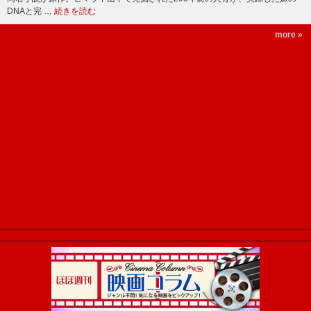
DNAと完 …
続きを読む
more »