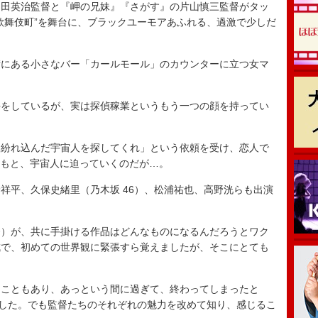
田英治監督と『岬の兄妹』『さがす』の片山慎三監督がタッ
歌舞伎町”を舞台に、ブラックユーモアあふれる、過激で少しだ
にある小さなバー「カールモール」のカウンターに立つ女マ
をしているが、実は探偵稼業というもう一つの顔を持ってい
紛れ込んだ宇宙人を探してくれ」という依頼を受け、恋人で
力のもと、宇宙人に迫っていくのだが…。
平、久保史緒里（乃木坂 46）、松浦祐也、高野洸らも出演
）が、共に手掛ける作品はどんなものになるんだろうとワク
成で、初めての世界観に緊張すら覚えましたが、そこにとても
こともあり、あっという間に過ぎて、終わってしまったと
ました。でも監督たちのそれぞれの魅力を改めて知り、感じるこ