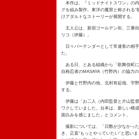
本作は、『ミッドナイトスワン』の内
グを組み製作。東洋の魔窟と称される“
けアダルトなストーリーが展開する。
主人公は、新宿ゴールデン街、三番街
リコ（伊藤）。
日々バーテンダーとして常連客の相手
た。
ある日、とある組織から「歌舞伎町に
自称忍者のMASAYA（竹野内）の協
伊藤と竹野内の他、北村有起哉、宇野祥
する。
伊藤は「お二人（内田監督と片山監督
ワクしていました。台本は、新しい構
面白みを感じました」とコメント。
撮影については、「日数が少なかった
き、正直“もっとやっていたい”と思い