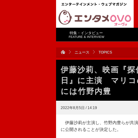
特集・インタビュー
FEATURE & INTERVIEW
ニュース
TOPICS
伊藤沙莉、映画『探
日』に主演 マリコ
には竹野内豊
2022年8月5日 / 14:19
伊藤沙莉が主演し、竹野内豊らが共演す
に公開されることが決定した。