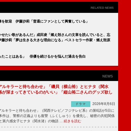
RELATED NEWS
陣を歓迎 伊藤沙莉「普通にファンとして興奮している」
かせたい歌があるんだ」成田凌「燃え殻さんの文章を読んでいると、忘
伊藤沙莉「夢は生きる大きな理由になる」ベストセラー作家・燃え殻原
ったことはある」 俳優を続けるかを悩んだ過去を告白
NEWS
アルキラーと待ち合わせ」「磯貝（横山裕）とヒナタ（関水
係が深まってきているのがいい」「縦山裕二さんのグッズ欲し
2026年8月6日
ドラマ
ルキラーと待ち合わせ」（関西テレビ／フジテレビ系）の第6話が5日に
本作は、警察の正義よりも復讐（ふくしゅう）を優先し、秘密の共犯関係
と第六感女子ヒナタ（関水渚）の物語 …
続きを読む