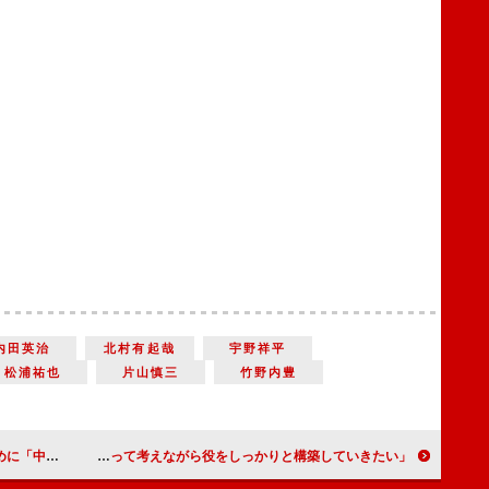
内田英治
北村有起哉
宇野祥平
松浦祐也
片山慎三
竹野内豊
アも大切に」
坂本昌行、連続殺人鬼役に「大きなチャンス」 「練りに練って考えながら役をしっかりと構築していきたい」