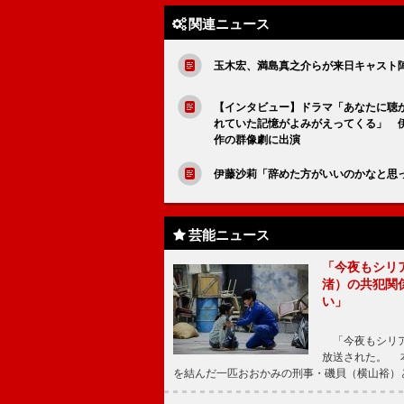
関連ニュース
玉木宏、満島真之介らが来日キャスト
【インタビュー】ドラマ「あなたに聴
れていた記憶がよみがえってくる」 
作の群像劇に出演
伊藤沙莉「辞めた方がいいのかなと思
芸能ニュース
「今夜もシリ
渚）の共犯関
い」
「今夜もシリア
放送された。 
を結んだ一匹おおかみの刑事・磯貝（横山裕）