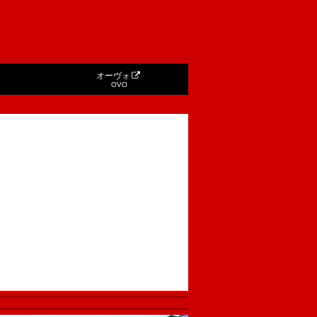
オーヴォ
OVO