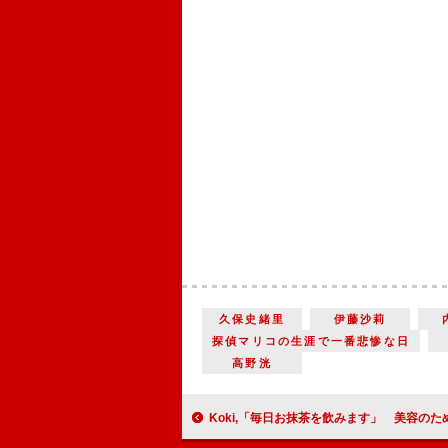
久保史緒里
伊藤沙莉
探偵マリコの生涯で一番悲惨な日
高野洸
Koki,「毎日お抹茶を飲みます」 美容のために「中身からのケ