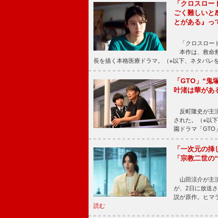
「クロスロー
ごく難しいと
とがある』っ
「クロスロード
本作は、救命救
長を描く本格医療ドラマ。（※以下、ネタバレ
「GTO」“
叶渚は華があ
反町隆史が主演
された。（※以
園ドラマ「GTO
「一次元の挿
「宗教二世の
山田涼介が主演
が、2日に放送
説が原作。ヒマラ
読む