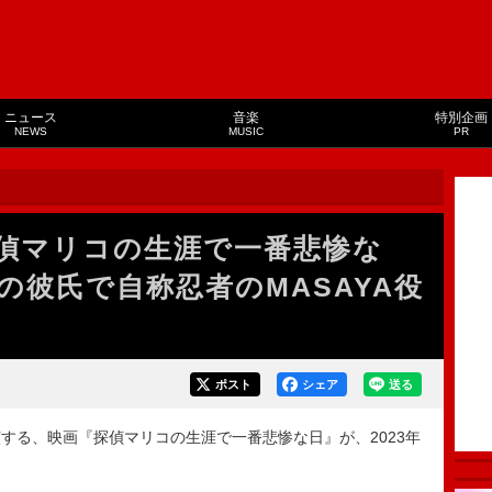
ニュース
音楽
特別企画
NEWS
MUSIC
PR
偵マリコの生涯で一番悲惨な
の彼氏で自称忍者のMASAYA役
ポスト
シェア
送る
る、映画『探偵マリコの生涯で一番悲惨な日』が、2023年