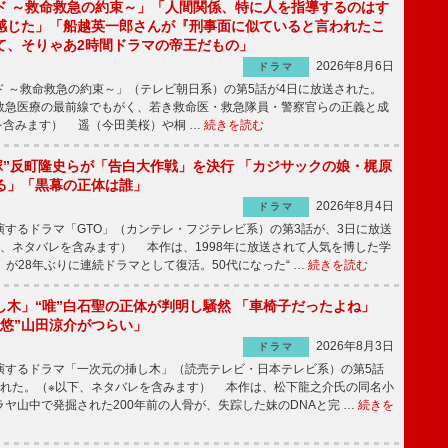
ド ～救命救急の約束～」「人間関係、特に人を指導するのはす
感じた」「船越英一郎さんが『刑事面に似ていると言われたこ
て、そりゃあ2時間ドラマの帝王だもの」
2026年8月6日
ドラマ
 ～救命救急の約束～」（テレビ朝日系）の第5話が4日に放送された。
急医療の最前線でもがく、若き救命医・救急隊員・警察官らの正義と成
を含みます） 遥（今田美桜）や桐 …
続きを読む
鬼塚”反町隆史らが「告白大作戦」を決行 「カジサックの娘・梶原
る」「黒幕の正体は誰」
2026年8月4日
ドラマ
するドラマ「GTO」（カンテレ・フジテレビ系）の第3話が、3日に放送
下、ネタバレを含みます） 本作は、1998年に放送されて人気を博した学
」が28年ぶりに連続ドラマとして復活。50代になった“ …
続きを読む
し木」“唯”白石聖の正体が判明し騒然 「車椅子だったよね」
“悠”山田涼介がつらい」
2026年8月3日
ドラマ
するドラマ「一次元の挿し木」（読売テレビ・日本テレビ系）の第5話
された。（※以下、ネタバレを含みます） 本作は、松下龍之介氏の同名小
ヤ山中で発掘された200年前の人骨が、失踪した妹のDNAと完 …
続きを