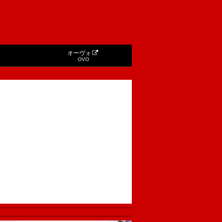
オーヴォ
OVO