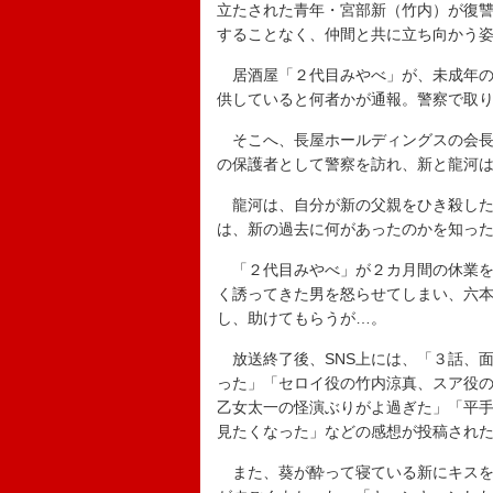
立たされた青年・宮部新（竹内）が復
することなく、仲間と共に立ち向かう姿
居酒屋「２代目みやべ」が、未成年の
供していると何者かが通報。警察で取
そこへ、長屋ホールディングスの会長
の保護者として警察を訪れ、新と龍河
龍河は、自分が新の父親をひき殺した
は、新の過去に何があったのかを知っ
「２代目みやべ」が２カ月間の休業を
く誘ってきた男を怒らせてしまい、六
し、助けてもらうが…。
放送終了後、SNS上には、「３話、
った」「セロイ役の竹内涼真、スア役
乙女太一の怪演ぶりがよ過ぎた」「平
見たくなった」などの感想が投稿され
また、葵が酔って寝ている新にキスを