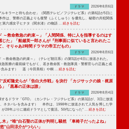
2026年8月6日
ドラマ
ルキラーと待ち合わせ」（関西テレビ／フジテレビ系）の第6話が5日に
本作は、警察の正義よりも復讐（ふくしゅう）を優先し、秘密の共犯関係
と第六感女子ヒナタ（関水渚）の物語 …
続きを読む
ド ～救命救急の約束～」「人間関係、特に人を指導するのはす
感じた」「船越英一郎さんが『刑事面に似ていると言われたこ
て、そりゃあ2時間ドラマの帝王だもの」
2026年8月6日
ドラマ
 ～救命救急の約束～」（テレビ朝日系）の第5話が4日に放送された。
急医療の最前線でもがく、若き救命医・救急隊員・警察官らの正義と成
を含みます） 遥（今田美桜）や桐 …
続きを読む
鬼塚”反町隆史らが「告白大作戦」を決行 「カジサックの娘・梶原
る」「黒幕の正体は誰」
2026年8月4日
ドラマ
するドラマ「GTO」（カンテレ・フジテレビ系）の第3話が、3日に放送
下、ネタバレを含みます） 本作は、1998年に放送されて人気を博した学
」が28年ぶりに連続ドラマとして復活。50代になった“ …
続きを読む
し木」“唯”白石聖の正体が判明し騒然 「車椅子だったよね」
“悠”山田涼介がつらい」