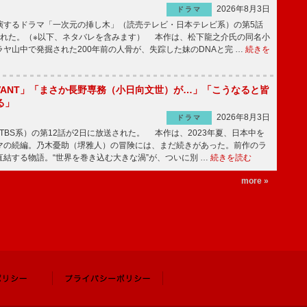
2026年8月3日
ドラマ
するドラマ「一次元の挿し木」（読売テレビ・日本テレビ系）の第5話
された。（※以下、ネタバレを含みます） 本作は、松下龍之介氏の同名小
ヤ山中で発掘された200年前の人骨が、失踪した妹のDNAと完 …
続きを
IVANT」「まさか長野専務（小日向文世）が…」「こうなると皆
る」
2026年8月3日
ドラマ
（TBS系）の第12話が2日に放送された。 本作は、2023年夏、日本中を
マの続編。乃木憂助（堺雅人）の冒険には、まだ続きがあった。前作のラ
結する物語。“世界を巻き込む大きな渦”が、ついに別 …
続きを読む
more »