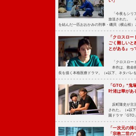
い」
「今夜もシリア
放送された。 
を結んだ一匹おおかみの刑事・磯貝（横山裕）
「クロスロー
ごく難しいと
とがある』っ
「クロスロード
本作は、救命救
長を描く本格医療ドラマ。（※以下、ネタバレ
「GTO」“
叶渚は華があ
反町隆史が主演
された。（※以
園ドラマ「GTO
「一次元の挿
「宗教二世の