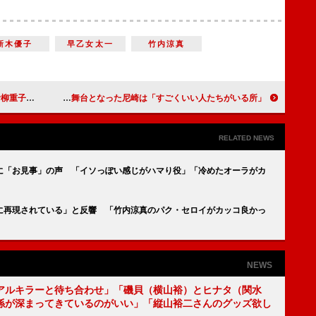
新木優子
早乙女太一
竹内涼真
大の敵です」
仁村紗和＆毎田暖乃、親子を演じるために“万博公園デート” 毎田、舞台となった尼崎は「すごくいい人たちがいる所」
RELATED NEWS
奈に「お見事」の声 「イソっぽい感じがハマり役」「冷めたオーラがカ
に再現されている」と反響 「竹内涼真のパク・セロイがカッコ良かっ
NEWS
アルキラーと待ち合わせ」「磯貝（横山裕）とヒナタ（関水
係が深まってきているのがいい」「縦山裕二さんのグッズ欲し