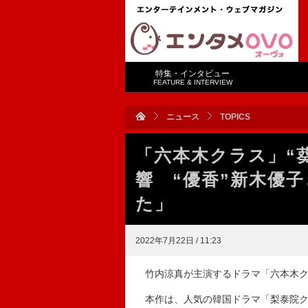
特集・インタビュー
FEATURE & INTERVIEW
ニュース
TOPICS
「六本木クラス」“
響 “優香”新木優
た」
2022年7月22日 / 11:23
竹内涼真が主演するドラマ「六本木ク
本作は、人気の韓国ドラマ「梨泰院ク