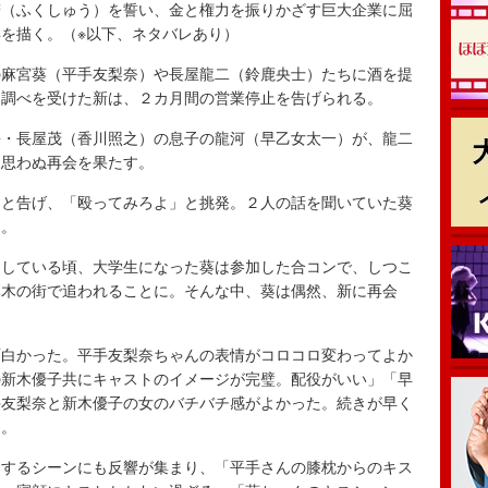
讐（ふくしゅう）を誓い、金と権力を振りかざす巨大企業に屈
を描く。（※以下、ネタバレあり）
麻宮葵（平手友梨奈）や長屋龍二（鈴鹿央士）たちに酒を提
り調べを受けた新は、２カ月間の営業停止を告げられる。
・長屋茂（香川照之）の息子の龍河（早乙女太一）が、龍二
は思わぬ再会を果たす。
と告げ、「殴ってみろよ」と挑発。２人の話を聞いていた葵
た。
している頃、大学生になった葵は参加した合コンで、しつこ
本木の街で追われることに。そんな中、葵は偶然、新に再会
面白かった。平手友梨奈ちゃんの表情がコロコロ変わってよか
の新木優子共にキャストのイメージが完璧。配役がいい」「早
手友梨奈と新木優子の女のバチバチ感がよかった。続きが早く
た。
するシーンにも反響が集まり、「平手さんの膝枕からのキス