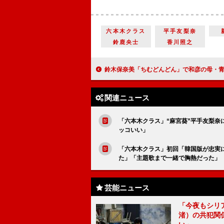
六本木クラス
平手友梨奈
鈴鹿央士
香川照之
鈴木保奈美「ちむどんどん」で和彦の母・青柳重子役 「重子は暢子の最
関連ニュース
「六本木クラス」“麻宮葵”平手友梨
ッコいい」
「六本木クラス」初回「韓国版が忠実
た」「主題歌まで一緒で胸熱だった」
芸能ニュース
「今夜もシリ
渚）の共犯関