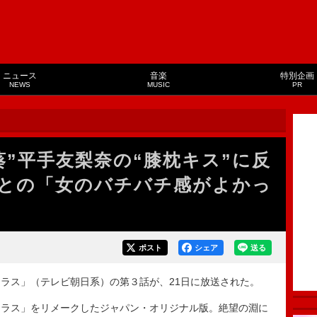
ニュース
音楽
特別企画
NEWS
MUSIC
PR
葵”平手友梨奈の“膝枕キス”に反
子との「女のバチバチ感がよかっ
ポスト
シェア
送る
ラス」（テレビ朝日系）の第３話が、21日に放送された。
ラス」をリメークしたジャパン・オリジナル版。絶望の淵に