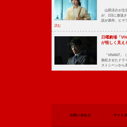
山田涼介が主演
が、2日に放送
説が原作。ヒマラ
読む
日曜劇場「V
が怪しく見え
「VIVANT」
熱狂させたドラ
ストシーンから直