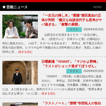
芸能ニュース
NEWS
「一次元の挿し木」“紫陽”堀田真由の正
体が判明 「義父も仙波佳代子も思考がヤ
バ過ぎる」「衝撃の展開」
2026年8月10日
ドラマ
山田涼介が主演するドラマ「一次元の挿し
木」（読売テレビ・日本テレビ系）の第6話が、
9日に放送された。（※以下、ネタバレを含みます） 本作は、松下龍之介氏の
同名小説が原作。ヒマラヤ山中で発掘された200年前の人骨が、失踪した妹の
DNAと完 …
続きを読む
日曜劇場「VIVANT」「マジかよ野崎」
「ラストがショック過ぎてぼうぜん」
2026年8月10日
ドラマ
「VIVANT」（TBS系）の第13話が9日に放送
された。 本作は、2023年夏、日本中を熱狂さ
せたドラマの続編。乃木憂助（堺雅人）の冒険
には、まだ続きがあった。前作のラストシーンから直結する物語。“世界を巻き
込む大きな渦”が、ついに別 …
続きを読む
「ラストノート」“澄晴”寺西拓人の告白