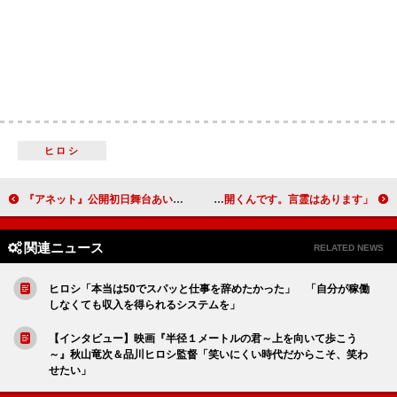
ヒロシ
『アネット』公開初日舞台あいさつ レオス・カラックス監督「アダム・ドライバーの顔は猿に似ている。そこが気に入った」
窪田正孝、観葉植物にポジティブな“声掛け” 「花が早く開くんです。言霊はあります」
関連ニュース
RELATED NEWS
ヒロシ「本当は50でスパッと仕事を辞めたかった」 「自分が稼働
しなくても収入を得られるシステムを」
【インタビュー】映画『半径１メートルの君～上を向いて歩こう
～』秋山竜次＆品川ヒロシ監督「笑いにくい時代だからこそ、笑わ
せたい」