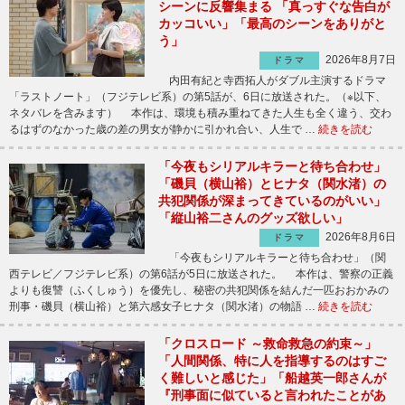
シーンに反響集まる 「真っすぐな告白が
カッコいい」「最高のシーンをありがと
う」
2026年8月7日
ドラマ
内田有紀と寺西拓人がダブル主演するドラマ
「ラストノート」（フジテレビ系）の第5話が、6日に放送された。（※以下、
ネタバレを含みます） 本作は、環境も積み重ねてきた人生も全く違う、交わ
るはずのなかった歳の差の男女が静かに引かれ合い、人生で …
続きを読む
「今夜もシリアルキラーと待ち合わせ」
「磯貝（横山裕）とヒナタ（関水渚）の
共犯関係が深まってきているのがいい」
「縦山裕二さんのグッズ欲しい」
2026年8月6日
ドラマ
「今夜もシリアルキラーと待ち合わせ」（関
西テレビ／フジテレビ系）の第6話が5日に放送された。 本作は、警察の正義
よりも復讐（ふくしゅう）を優先し、秘密の共犯関係を結んだ一匹おおかみの
刑事・磯貝（横山裕）と第六感女子ヒナタ（関水渚）の物語 …
続きを読む
「クロスロード ～救命救急の約束～」
「人間関係、特に人を指導するのはすご
く難しいと感じた」「船越英一郎さんが
『刑事面に似ていると言われたことがあ