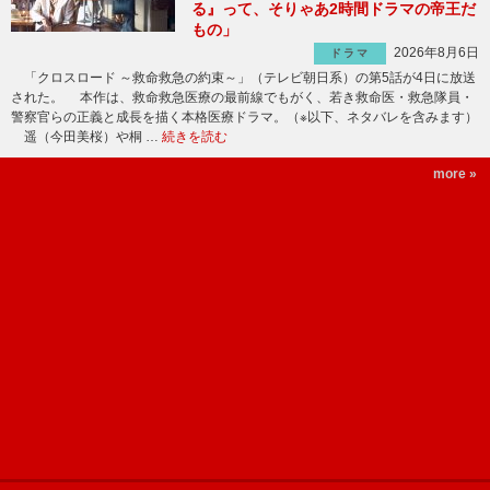
る』って、そりゃあ2時間ドラマの帝王だ
もの」
2026年8月6日
ドラマ
「クロスロード ～救命救急の約束～」（テレビ朝日系）の第5話が4日に放送
された。 本作は、救命救急医療の最前線でもがく、若き救命医・救急隊員・
警察官らの正義と成長を描く本格医療ドラマ。（※以下、ネタバレを含みます）
遥（今田美桜）や桐 …
続きを読む
more »