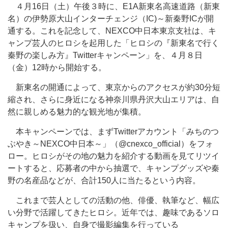
４月16日（土）午後３時に、E1A新東名高速道路（新東
名）の伊勢原大山インターチェンジ（IC)～新秦野ICが開
通する。これを記念して、NEXCO中日本東京支社は、キ
ャンプ芸人のヒロシを起用した「ヒロシの『新東名で行く
秦野の楽しみ方』Twitterキャンペーン」を、４月８日
（金）12時から開始する。
新東名の開通によって、東京からのアクセスが約30分短
縮され、さらに身近になる神奈川県丹沢大山エリアは、自
然に親しめる魅力的な観光地が集積。
本キャンペーンでは、まずTwitterアカウント「みちのつ
ぶやき～NEXCO中日本～」（@cnexco_official）をフォ
ロー。ヒロシがその地の魅力を紹介する動画を見てリツイ
ートすると、応募者の中から抽選で、キャンプグッズや秦
野の名産品などが、合計150人に当たるという内容。
これまで芸人としての活動の他、俳優、執筆など、幅広
い分野で活躍してきたヒロシ。近年では、趣味であるソロ
キャンプを扱い、自身で撮影編集を行っている