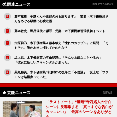
関連ニュース
RELATED NEWS
藤本敏史「手越くんや渡部の分も謝ります」 前妻・木下優樹菜さ
んをめぐる騒動に心境吐露
藤本敏史、野呂佳代に謝罪 元妻・木下優樹菜引退後初イベント
指原莉乃、木下優樹菜＆藤本敏史「憧れのカップル」に疑問 「そ
もそも、誰か本当に憧れてたのかな？」
坂上忍、木下優樹菜の不倫疑惑に「そんなあほなことやるの」
「彼女に新しいスキャンダルがあった」
薬丸裕英、木下優樹菜“和解前”の復帰に「不思議」 坂上忍「フジ
モンは結構参っていた」
芸能ニュース
NEWS
「ラストノート」“澄晴”寺西拓人の告白
シーンに反響集まる 「真っすぐな告白が
カッコいい」「最高のシーンをありがと
う」