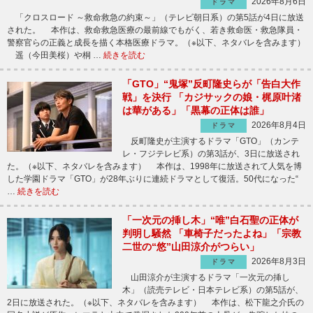
2026年8月6日
ドラマ
「クロスロード ～救命救急の約束～」（テレビ朝日系）の第5話が4日に放送
された。 本作は、救命救急医療の最前線でもがく、若き救命医・救急隊員・
警察官らの正義と成長を描く本格医療ドラマ。（※以下、ネタバレを含みます）
遥（今田美桜）や桐 …
続きを読む
「GTO」“鬼塚”反町隆史らが「告白大作
戦」を決行 「カジサックの娘・梶原叶渚
は華がある」「黒幕の正体は誰」
2026年8月4日
ドラマ
反町隆史が主演するドラマ「GTO」（カンテ
レ・フジテレビ系）の第3話が、3日に放送され
た。（※以下、ネタバレを含みます） 本作は、1998年に放送されて人気を博
した学園ドラマ「GTO」が28年ぶりに連続ドラマとして復活。50代になった“
…
続きを読む
「一次元の挿し木」“唯”白石聖の正体が
判明し騒然 「車椅子だったよね」「宗教
二世の“悠”山田涼介がつらい」
2026年8月3日
ドラマ
山田涼介が主演するドラマ「一次元の挿し
木」（読売テレビ・日本テレビ系）の第5話が、
2日に放送された。（※以下、ネタバレを含みます） 本作は、松下龍之介氏の