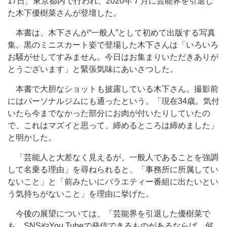
17日、東京都内で行われ、2020年７月に芸能界を引退し
た木下優樹菜さんが登壇した。
本書は、木下さんが“一般人”として初めて出版する写真
集。黒のミニスカート姿で登場した木下さんは「いろいろ
お騒がせしてすみません。今日はお集まりいただきありが
とうございます」と緊張気味にあいさつした。
本書で大胆なショットも披露している木下さん。撮影前
にはパーソナルジムにも通ったという。「現在34歳。気付
いたら今までなかった部分にお肉が付いたりしていたの
で、これはマズイと思って、締めるところは締めました」
と明かした。
「芸能人と大差なく見えるが、一般人であることを強調
して名乗る理由」を尋ねられると、「事務所に所属してい
ないこと」と「前みたいにバラエティー番組に出たいとい
う気持ちがないこと」を理由に挙げた。
今後の展望については、「芸能界を引退した優樹菜で
も、SNSやYou Tubeで発信できるものがあるならば、何