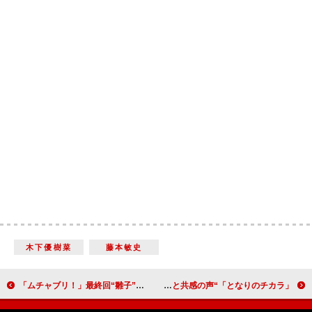
木下優樹菜
藤本敏史
「ムチャブリ！」最終回“雛子”高畑充希と“大牙”志尊淳のサービスカットに反響 「素で照れる志尊くんかわいかった」「撮影終了後のサプライズ最高でした」
「となりのチカラ」“灯”上戸彩が怒りの家出 “チカラ”松本潤への不満に「その気持ちよく分かる」と共感の声