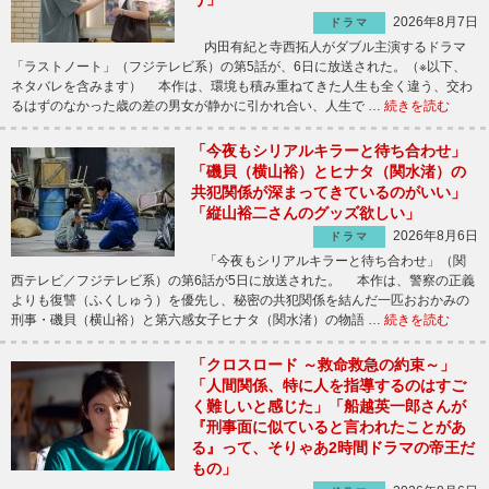
2026年8月7日
ドラマ
内田有紀と寺西拓人がダブル主演するドラマ
「ラストノート」（フジテレビ系）の第5話が、6日に放送された。（※以下、
ネタバレを含みます） 本作は、環境も積み重ねてきた人生も全く違う、交わ
るはずのなかった歳の差の男女が静かに引かれ合い、人生で …
続きを読む
「今夜もシリアルキラーと待ち合わせ」
「磯貝（横山裕）とヒナタ（関水渚）の
共犯関係が深まってきているのがいい」
「縦山裕二さんのグッズ欲しい」
2026年8月6日
ドラマ
「今夜もシリアルキラーと待ち合わせ」（関
西テレビ／フジテレビ系）の第6話が5日に放送された。 本作は、警察の正義
よりも復讐（ふくしゅう）を優先し、秘密の共犯関係を結んだ一匹おおかみの
刑事・磯貝（横山裕）と第六感女子ヒナタ（関水渚）の物語 …
続きを読む
「クロスロード ～救命救急の約束～」
「人間関係、特に人を指導するのはすご
く難しいと感じた」「船越英一郎さんが
『刑事面に似ていると言われたことがあ
る』って、そりゃあ2時間ドラマの帝王だ
もの」