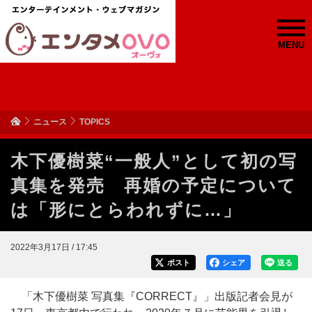
MENU
ニュース
TOPICS
木下優樹菜“一般人”として初の写
真集を発売 再婚の予定について
は「形にとらわれずに…」
2022年3月17日 / 17:45
ポスト
シェア
送る
「木下優樹菜 写真集『CORRECT』」出版記者会見が