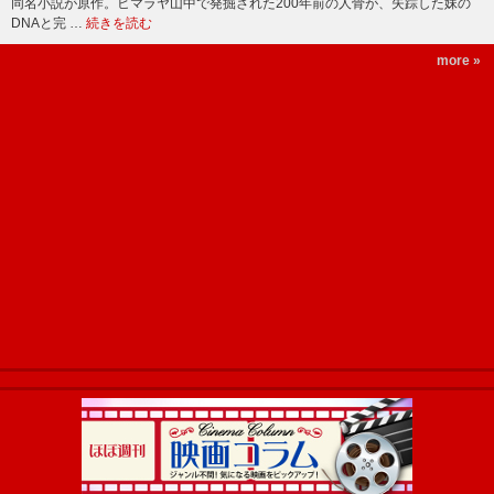
同名小説が原作。ヒマラヤ山中で発掘された200年前の人骨が、失踪した妹の
DNAと完 …
続きを読む
more »