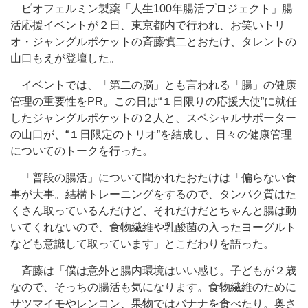
ビオフェルミン製薬「人生100年腸活プロジェクト」腸
活応援イベントが２日、東京都内で行われ、お笑いトリ
オ・ジャングルポケットの斉藤慎二とおたけ、タレントの
山口もえが登壇した。
イベントでは、「第二の脳」とも言われる「腸」の健康
管理の重要性をPR。この日は“１日限りの応援大使”に就任
したジャングルポケットの２人と、スペシャルサポーター
の山口が、“１日限定のトリオ”を結成し、日々の健康管理
についてのトークを行った。
「普段の腸活」について聞かれたおたけは「偏らない食
事が大事。結構トレーニングをするので、タンパク質はた
くさん取っているんだけど、それだけだとちゃんと腸は動
いてくれないので、食物繊維や乳酸菌の入ったヨーグルト
なども意識して取っています」とこだわりを語った。
斉藤は「僕は意外と腸内環境はいい感じ。子どもが２歳
なので、そっちの腸活も気になります。食物繊維のために
サツマイモやレンコン、果物ではバナナを食べたり。奥さ