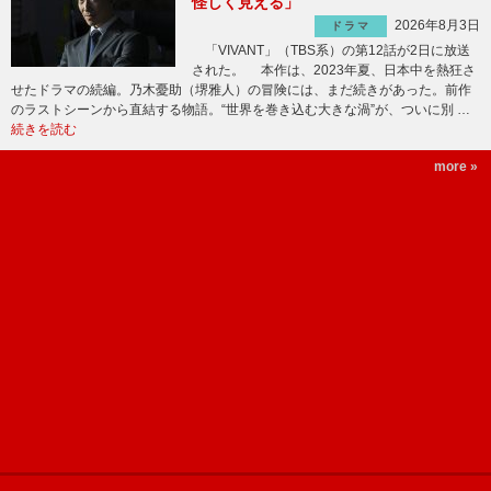
怪しく見える」
2026年8月3日
ドラマ
「VIVANT」（TBS系）の第12話が2日に放送
された。 本作は、2023年夏、日本中を熱狂さ
せたドラマの続編。乃木憂助（堺雅人）の冒険には、まだ続きがあった。前作
のラストシーンから直結する物語。“世界を巻き込む大きな渦”が、ついに別 …
続きを読む
more »