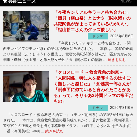
芸能ニュース
NEWS
「今夜もシリアルキラーと待ち合わせ」
「磯貝（横山裕）とヒナタ（関水渚）の
共犯関係が深まってきているのがいい」
「縦山裕二さんのグッズ欲しい」
2026年8月6日
ドラマ
「今夜もシリアルキラーと待ち合わせ」（関
西テレビ／フジテレビ系）の第6話が5日に放送された。 本作は、警察の正義
よりも復讐（ふくしゅう）を優先し、秘密の共犯関係を結んだ一匹おおかみの
刑事・磯貝（横山裕）と第六感女子ヒナタ（関水渚）の物語 …
続きを読む
「クロスロード ～救命救急の約束～」
「人間関係、特に人を指導するのはすご
く難しいと感じた」「船越英一郎さんが
『刑事面に似ていると言われたことがあ
る』って、そりゃあ2時間ドラマの帝王だ
もの」
2026年8月6日
ドラマ
「クロスロード ～救命救急の約束～」（テレビ朝日系）の第5話が4日に放送
された。 本作は、救命救急医療の最前線でもがく、若き救命医・救急隊員・
警察官らの正義と成長を描く本格医療ドラマ。（※以下、ネタバレを含みます）
遥（今田美桜）や桐 …
続きを読む