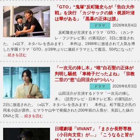
「GTO」“鬼塚”反町隆史らが「告白大作
戦」を決行 「カジサックの娘・梶原叶渚
は華がある」「黒幕の正体は誰」
2026年8月4日
ドラマ
反町隆史が主演するドラマ「GTO」（カンテ
レ・フジテレビ系）の第3話が、3日に放送され
た。（※以下、ネタバレを含みます） 本作は、1998年に放送されて人気を博
した学園ドラマ「GTO」が28年ぶりに連続ドラマとして復活。50代になった“
…
続きを読む
「一次元の挿し木」“唯”白石聖の正体が
判明し騒然 「車椅子だったよね」「宗教
二世の“悠”山田涼介がつらい」
2026年8月3日
ドラマ
山田涼介が主演するドラマ「一次元の挿し
木」（読売テレビ・日本テレビ系）の第5話が、
2日に放送された。（※以下、ネタバレを含みます） 本作は、松下龍之介氏の
同名小説が原作。ヒマラヤ山中で発掘された200年前の人骨が、失踪した妹の
DNAと完 …
続きを読む
日曜劇場「VIVANT」「まさか長野専務
（小日向文世）が…」「こうなると皆が