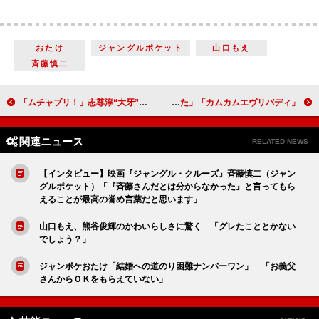
おたけ
ジャングルポケット
山口もえ
斉藤慎二
「ムチャブリ！」志尊淳“大牙”の“奇襲”にキュン 「身長差のある包み込むハグ、たまらなく好き」
「カムカムエヴリバディ」恋人同士になったひなたと五十嵐を視聴者が祝福 「そのせりふで告白はずるい！」「プロポーズに聞こえました」
関連ニュース
RELATED NEWS
【インタビュー】映画『ジャングル・クルーズ』斉藤慎二（ジャン
グルポケット）「『斉藤さんだとは分からなかった』と言ってもら
えることが最高の誉め言葉だと思います」
山口もえ、熊谷俊輝のかわいらしさに驚く 「グレたこととかない
でしょう？」
ジャンポケおたけ「結婚への道のり困難ナンバーワン」 「お義父
さんからＯＫをもらえていない」