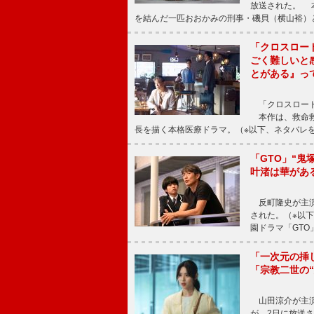
放送された。 
を結んだ一匹おおかみの刑事・磯貝（横山裕）
「クロスロー
ごく難しいと
とがある』っ
「クロスロード
本作は、救命救
長を描く本格医療ドラマ。（※以下、ネタバレ
「GTO」“
叶渚は華があ
反町隆史が主演
された。（※以
園ドラマ「GTO
「一次元の挿
「宗教二世の
山田涼介が主演
が、2日に放送