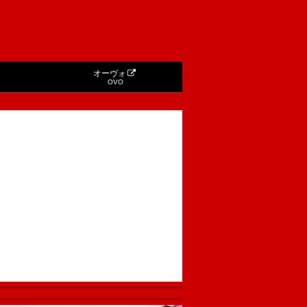
オーヴォ
OVO