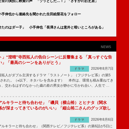
向文世の演技に称賛の声 「ゾッとした…！」「さすがのお芝居」
小手伸也から連絡先を聞かれた生田絵梨花をフォロー
けたのはダー子」 小手伸也「長澤さんは意外と暗いところがある」
NEWS
ト」“澄晴”寺西拓人の告白シーンに反響集まる 「真っすぐな告
い」「最高のシーンをありがとう」
2026年8月7日
ドラマ
拓人がダブル主演するドラマ「ラストノート」（フジテレビ系）の第5
送された。（※以下、ネタバレを含みます） 本作は、環境も積み重ねてき
う、交わるはずのなかった歳の差の男女が静かに引かれ合い、人生で …
アルキラーと待ち合わせ」「磯貝（横山裕）とヒナタ（関水
係が深まってきているのがいい」「縦山裕二さんのグッズ欲し
2026年8月6日
ドラマ
ルキラーと待ち合わせ」（関西テレビ／フジテレビ系）の第6話が5日に