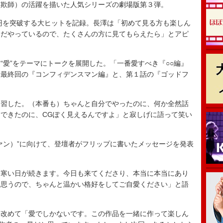
欺師）の活躍を描いた人気シリーズの劇場版第３弾。
円を突破する大ヒットを記録。長澤は「初めて見る方も楽しん
まだやっているので、たくさんの方に見てもらえたら」とアピ
愛”をテーマにトークを展開した。「一番愛すべき『○○編』
マ最終回の『コンフィデンスマン編』と、第１話の『ゴッドフ
習した。（本番も）ちゃんと自分でやったのに、何か全然話
できたのに、CGぽく見えるんですよ」と寂しげに語って笑い
ン）”に向けて、登壇者がフリップに書いたメッセージを発表
寒い日が続きます。今日も来てくださり、本当に本当にあり
と思うので、ちゃんと温かい格好をしてご自愛ください」と語
改めて「愛でしかないです。この作品を一緒に作って楽しん