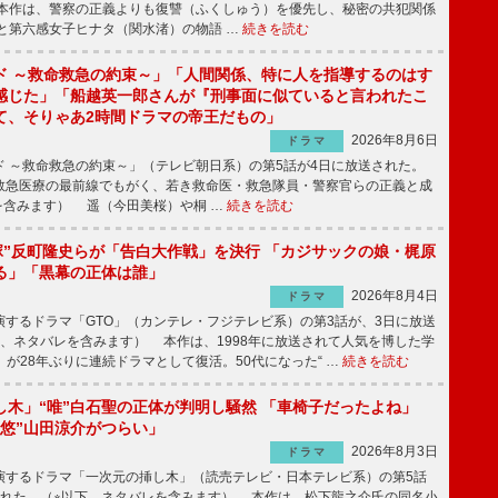
本作は、警察の正義よりも復讐（ふくしゅう）を優先し、秘密の共犯関係
と第六感女子ヒナタ（関水渚）の物語 …
続きを読む
ド ～救命救急の約束～」「人間関係、特に人を指導するのはす
感じた」「船越英一郎さんが『刑事面に似ていると言われたこ
て、そりゃあ2時間ドラマの帝王だもの」
2026年8月6日
ドラマ
 ～救命救急の約束～」（テレビ朝日系）の第5話が4日に放送された。
急医療の最前線でもがく、若き救命医・救急隊員・警察官らの正義と成
を含みます） 遥（今田美桜）や桐 …
続きを読む
鬼塚”反町隆史らが「告白大作戦」を決行 「カジサックの娘・梶原
る」「黒幕の正体は誰」
2026年8月4日
ドラマ
するドラマ「GTO」（カンテレ・フジテレビ系）の第3話が、3日に放送
下、ネタバレを含みます） 本作は、1998年に放送されて人気を博した学
」が28年ぶりに連続ドラマとして復活。50代になった“ …
続きを読む
し木」“唯”白石聖の正体が判明し騒然 「車椅子だったよね」
“悠”山田涼介がつらい」
2026年8月3日
ドラマ
するドラマ「一次元の挿し木」（読売テレビ・日本テレビ系）の第5話
された。（※以下、ネタバレを含みます） 本作は、松下龍之介氏の同名小