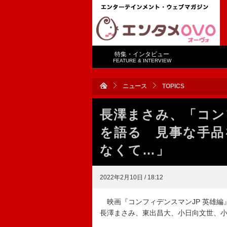
特集・インタビュー
FEATURE & INTERVIEW
ニュース
TOPICS
長澤まさみ、「コン
を語る 見事な手品
なくて…」
2022年2月10日 / 18:12
映画『コンフィデンスマンJP 英雄編
長澤まさみ、東出昌大、小日向文世、