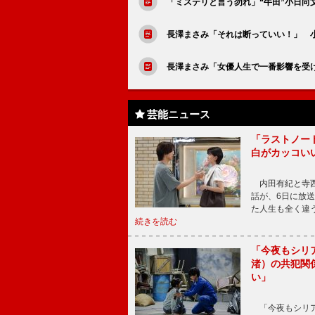
「ミステリと言う勿れ」“牛田”小日
長澤まさみ「それは断っていい！」 
長澤まさみ「女優人生で一番影響を受
芸能ニュース
「ラストノー
白がカッコい
内田有紀と寺西
話が、6日に放
た人生も全く違
続きを読む
「今夜もシリ
渚）の共犯関
い」
「今夜もシリア