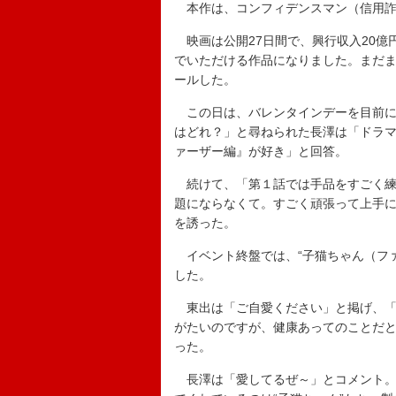
本作は、コンフィデンスマン（信用詐
映画は公開27日間で、興行収入20億
でいただける作品になりました。まだ
ールした。
この日は、バレンタインデーを目前に“
はどれ？」と尋ねられた長澤は「ドラ
ァーザー編』が好き」と回答。
続けて、「第１話では手品をすごく練
題にならなくて。すごく頑張って上手に
を誘った。
イベント終盤では、“子猫ちゃん（ファ
した。
東出は「ご自愛ください」と掲げ、「
がたいのですが、健康あってのことだ
った。
長澤は「愛してるぜ～」とコメント。