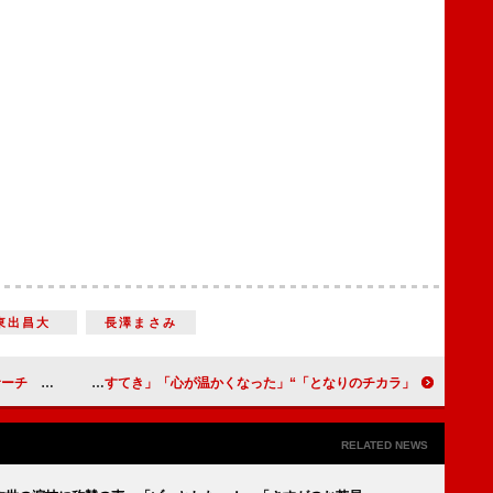
東出昌大
長澤まさみ
真を撮りたい」
「となりのチカラ」“チカラ”松本潤の「同じ世界に生きている」発言が話題に 「すごくすてき」「心が温かくなった」
RELATED NEWS