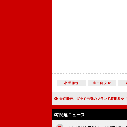
小手伸也
小日向文世
香取慎吾、街中で自身のブランド着用者をサーチ 「バッタリ会ったら停車して一緒に写
関連ニュース