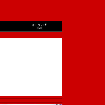
オーヴォ
OVO