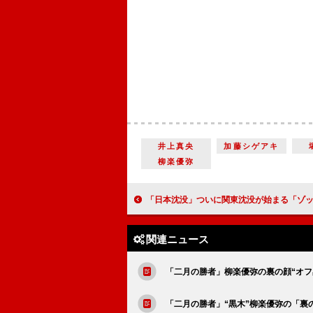
井上真央
加藤シゲアキ
柳楽優弥
「日本沈没」ついに関東沈没が始まる「ゾッとした」 “天海”小栗旬が予告に姿なく「どうなっ
関連ニュース
「二月の勝者」柳楽優弥の裏の顔“オ
「二月の勝者」“黒木”柳楽優弥の「