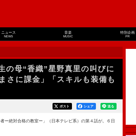
ニュース
音楽
特別企画
NEWS
MUSIC
PR
生の母“香織”星野真里の叫びに
まさに課金」「スキルも装備も
ポスト
シェア
送る
者ー絶対合格の教室ー」（日本テレビ系）の第４話が。６日