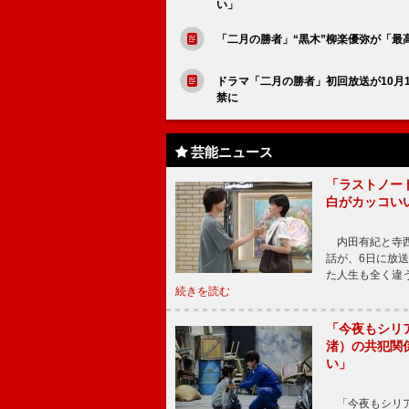
い」
「二月の勝者」“黒木”柳楽優弥が「
ドラマ「二月の勝者」初回放送が10月
禁に
芸能ニュース
「ラストノー
白がカッコい
内田有紀と寺西
話が、6日に放
た人生も全く違
続きを読む
「今夜もシリ
渚）の共犯関
い」
「今夜もシリア