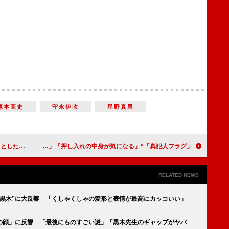
塚本高史
守永伊吹
星野真里
ちゃったの？」
「真犯人フラグ」“菱田”桜井ユキの不気味なほほ笑みが「怖い」 息子への口止めシーンに「闇が深い」「押し入れの中身が気になる」
RELATED NEWS
フ黒木”に大反響 「くしゃくしゃの髪形と表情が最高にカッコいい」
裏の顔」に反響 「最後にものすごい謎」「黒木先生のギャップがヤバ