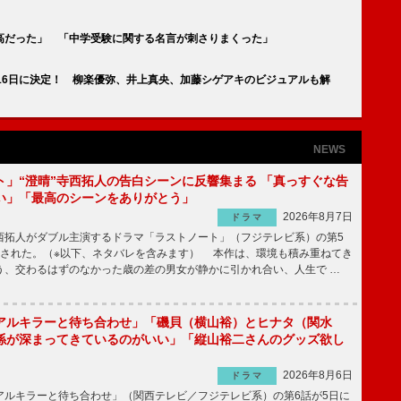
最高だった」 「中学受験に関する名言が刺さりまくった」
16日に決定！ 柳楽優弥、井上真央、加藤シゲアキのビジュアルも解
NEWS
ト」“澄晴”寺西拓人の告白シーンに反響集まる 「真っすぐな告
い」「最高のシーンをありがとう」
2026年8月7日
ドラマ
拓人がダブル主演するドラマ「ラストノート」（フジテレビ系）の第5
送された。（※以下、ネタバレを含みます） 本作は、環境も積み重ねてき
う、交わるはずのなかった歳の差の男女が静かに引かれ合い、人生で …
アルキラーと待ち合わせ」「磯貝（横山裕）とヒナタ（関水
係が深まってきているのがいい」「縦山裕二さんのグッズ欲し
2026年8月6日
ドラマ
ルキラーと待ち合わせ」（関西テレビ／フジテレビ系）の第6話が5日に