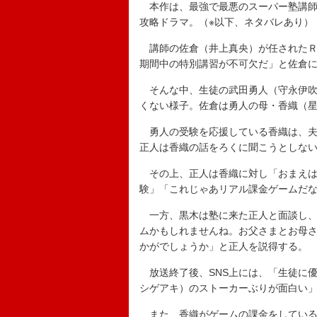
本作は、最強で最悪のスーパー塾講師
攻略ドラマ。（※以下、ネタバレあり）
講師の佐倉（井上真央）が任されたＲ
期間中の特別講習が不可欠だ」と佐倉
そんな中、生徒の武田勇人（守永伊吹
くない様子。佐倉は勇人の母・香織（
勇人の受験を応援している香織は、夫
正人は香織の話をろくに聞こうとしな
その上、正人は香織に対し「おまえは
験」「これじゃあリアル課金ゲームだ
一方、黒木は塾に来た正人と面談し、
ムかもしれませんね。お父さまとお母
かがでしょうか」と正人を説得する。
放送終了後、SNS上には、「生徒に
シゲアキ）のストーカーぶりが面白い
また、香織がゲームの課金をしている