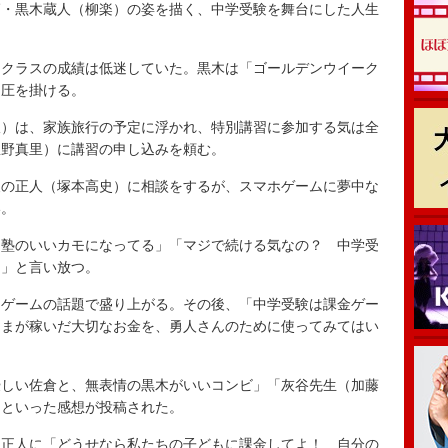
・黒木蔵人（柳楽）の姿を描く、中学受験を舞台にした人生
クラスの成績は低迷していた。黒木は「ゴールデンウイーク
に圧を掛ける。
）は、家族旅行の予定に浮かれ、特別講習に参加する気は全
星野真里）に講習の申し込みを頼む。
の正人（塚本高史）に相談をするが、スマホゲームに夢中な
い。
塾のいいカモになってる」「マジで続ける気なの？ 中学受
な」と言い放つ。
ゲームの話題で盛り上がる。その後、「中学受験は課金ゲー
さまが稼いだ大切なお金を、勇人さんのために使ってみてはい
優しい佐倉と、無表情の黒木がいいコンビ」「灰谷先生（加藤
」といった感想が投稿された。
正人に「どうせなら私たちの子どもに課金してよ！ 自分の