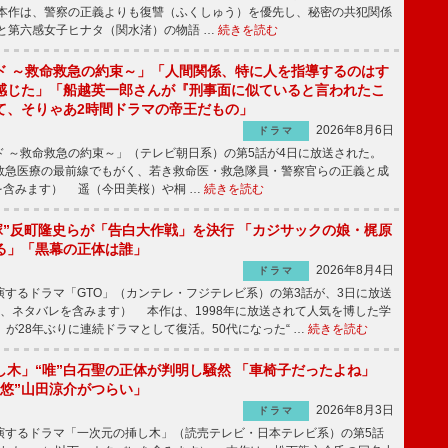
本作は、警察の正義よりも復讐（ふくしゅう）を優先し、秘密の共犯関係
と第六感女子ヒナタ（関水渚）の物語 …
続きを読む
ド ～救命救急の約束～」「人間関係、特に人を指導するのはす
感じた」「船越英一郎さんが『刑事面に似ていると言われたこ
て、そりゃあ2時間ドラマの帝王だもの」
2026年8月6日
ドラマ
 ～救命救急の約束～」（テレビ朝日系）の第5話が4日に放送された。
急医療の最前線でもがく、若き救命医・救急隊員・警察官らの正義と成
を含みます） 遥（今田美桜）や桐 …
続きを読む
鬼塚”反町隆史らが「告白大作戦」を決行 「カジサックの娘・梶原
る」「黒幕の正体は誰」
2026年8月4日
ドラマ
するドラマ「GTO」（カンテレ・フジテレビ系）の第3話が、3日に放送
下、ネタバレを含みます） 本作は、1998年に放送されて人気を博した学
」が28年ぶりに連続ドラマとして復活。50代になった“ …
続きを読む
し木」“唯”白石聖の正体が判明し騒然 「車椅子だったよね」
“悠”山田涼介がつらい」
2026年8月3日
ドラマ
するドラマ「一次元の挿し木」（読売テレビ・日本テレビ系）の第5話