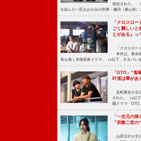
放送された。 
を結んだ一匹おおかみの刑事・磯貝（横山裕）
「クロスロー
ごく難しいと
とがある』っ
「クロスロード
本作は、救命救
長を描く本格医療ドラマ。（※以下、ネタバレ
「GTO」“
叶渚は華があ
反町隆史が主演
された。（※以
園ドラマ「GTO
「一次元の挿
「宗教二世の
山田涼介が主演