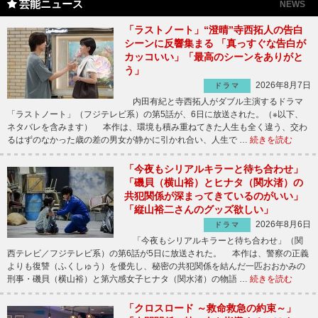
芸能ニュース
NEWS
「ラストノート」“澄晴”寺西拓人の告白
シーンに反響集まる 「真っすぐな告白が
カッコいい」「最高のシーンをありがと
う」
2026年8月7日
ドラマ
内田有紀と寺西拓人がダブル主演するドラマ
「ラストノート」（フジテレビ系）の第5話が、6日に放送された。（※以下、
ネタバレを含みます） 本作は、環境も積み重ねてきた人生も全く違う、交わ
るはずのなかった歳の差の男女が静かに引かれ合い、人生で …
続きを読む
「今夜もシリアルキラーと待ち合わせ」
「磯貝（横山裕）とヒナタ（関水渚）の
共犯関係が深まってきているのがいい」
「縦山裕二さんのグッズ欲しい」
2026年8月6日
ドラマ
「今夜もシリアルキラーと待ち合わせ」（関
西テレビ／フジテレビ系）の第6話が5日に放送された。 本作は、警察の正義
よりも復讐（ふくしゅう）を優先し、秘密の共犯関係を結んだ一匹おおかみの
刑事・磯貝（横山裕）と第六感女子ヒナタ（関水渚）の物語 …
続きを読む
「クロスロード ～救命救急の約束～」