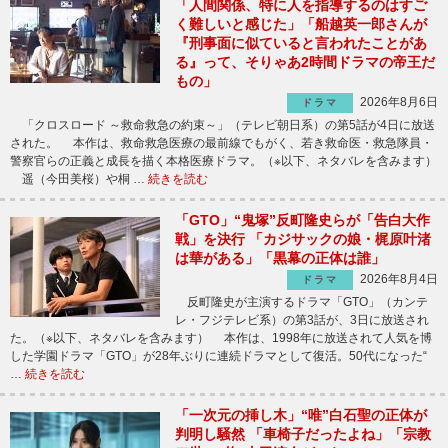
「人間関係、特に人を指導するのはすご
く難しいと感じた」「船越英一郎さんが
『刑事面に似ていると言われたことがあ
る』って、そりゃあ2時間ドラマの帝王だ
もの」
2026年8月6日
ドラマ
「クロスロード ～救命救急の約束～」（テレビ朝日系）の第5話が4日に放送
された。 本作は、救命救急医療の最前線でもがく、若き救命医・救急隊員・
警察官らの正義と成長を描く本格医療ドラマ。（※以下、ネタバレを含みます）
遥（今田美桜）や桐 …
続きを読む
「GTO」“鬼塚”反町隆史らが「告白大作
戦」を決行 「カジサックの娘・梶原叶渚
は華がある」「黒幕の正体は誰」
2026年8月4日
ドラマ
反町隆史が主演するドラマ「GTO」（カンテ
レ・フジテレビ系）の第3話が、3日に放送され
た。（※以下、ネタバレを含みます） 本作は、1998年に放送されて人気を博
した学園ドラマ「GTO」が28年ぶりに連続ドラマとして復活。50代になった“
…
続きを読む
「一次元の挿し木」“唯”白石聖の正体が
判明し騒然 「車椅子だったよね」「宗教