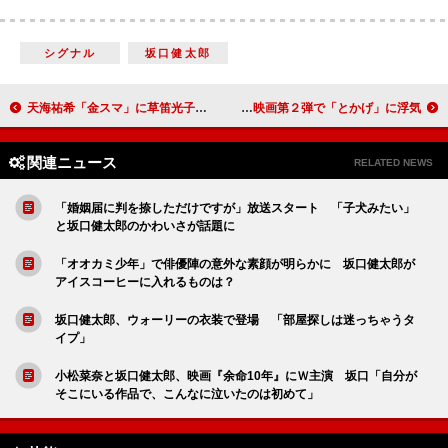
シグナル
坂口健太郎
天海祐希「金スマ」に草笛光子と登場 「一人でラーメンだって余裕で食べる」
井ノ原快彦、ナレーション続投に「よかった」 『すみっコぐらし』映画第２弾で「とかげ」に浮気
関連ニュース
RELATED NEWS
「婚姻届に判を捺しただけですが」放送スタート 「子犬みたい」
と坂口健太郎のかわいさが話題に
「オオカミ少年」で俳優陣の意外な素顔が明らかに 坂口健太郎が
アイスコーヒーに入れるものは？
坂口健太郎、ウォーリーの衣装で登場 「部屋探しは迷っちゃうタ
イプ」
小松菜奈と坂口健太郎、映画『余命10年』にＷ主演 坂口「自分が
そこにいる作品で、こんなに泣いたのは初めて」