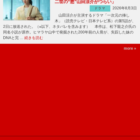
二世の“悠”山田涼介がつらい」
2026年8月3日
ドラマ
山田涼介が主演するドラマ「一次元の挿し
木」（読売テレビ・日本テレビ系）の第5話が、
2日に放送された。（※以下、ネタバレを含みます） 本作は、松下龍之介氏の
同名小説が原作。ヒマラヤ山中で発掘された200年前の人骨が、失踪した妹の
DNAと完 …
続きを読む
more »