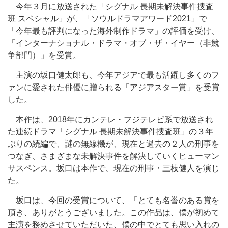
今年３月に放送された「シグナル 長期未解決事件捜査
班 スペシャル」が、「ソウルドラマアワード2021」で
「今年最も評判になった海外制作ドラマ」の評価を受け、
「インターナショナル・ドラマ・オブ・ザ・イヤー（非競
争部門）」を受賞。
主演の坂口健太郎も、今年アジアで最も活躍し多くのフ
ァンに愛された俳優に贈られる「アジアスター賞」を受賞
した。
本作は、2018年にカンテレ・フジテレビ系で放送され
た連続ドラマ「シグナル 長期未解決事件捜査班」の３年
ぶりの続編で、謎の無線機が、現在と過去の２人の刑事を
つなぎ、さまざまな未解決事件を解決していくヒューマン
サスペンス。坂口は本作で、現在の刑事・三枝健人を演じ
た。
坂口は、今回の受賞について、「とても名誉のある賞を
頂き、ありがとうございました。この作品は、僕が初めて
主演を務めさせていただいた、僕の中でとても思い入れの