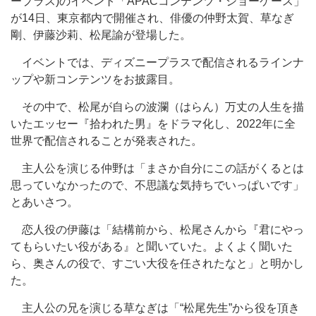
ープラス)のイベント「APACコンテンツ・ショーケース」
が14日、東京都内で開催され、俳優の仲野太賀、草なぎ
剛、伊藤沙莉、松尾諭が登場した。
イベントでは、ディズニープラスで配信されるラインナ
ップや新コンテンツをお披露目。
その中で、松尾が自らの波瀾（はらん）万丈の人生を描
いたエッセー『拾われた男』をドラマ化し、2022年に全
世界で配信されることが発表された。
主人公を演じる仲野は「まさか自分にこの話がくるとは
思っていなかったので、不思議な気持ちでいっぱいです」
とあいさつ。
恋人役の伊藤は「結構前から、松尾さんから『君にやっ
てもらいたい役がある』と聞いていた。よくよく聞いた
ら、奥さんの役で、すごい大役を任されたなと」と明かし
た。
主人公の兄を演じる草なぎは「“松尾先生”から役を頂き