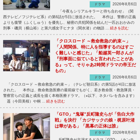
2026年8月6日
ドラマ
「今夜もシリアルキラーと待ち合わせ」（関
西テレビ／フジテレビ系）の第6話が5日に放送された。 本作は、警察の正義
よりも復讐（ふくしゅう）を優先し、秘密の共犯関係を結んだ一匹おおかみの
刑事・磯貝（横山裕）と第六感女子ヒナタ（関水渚）の物語 …
続きを読む
「クロスロード ～救命救急の約束～」
「人間関係、特に人を指導するのはすご
く難しいと感じた」「船越英一郎さんが
『刑事面に似ていると言われたことがあ
る』って、そりゃあ2時間ドラマの帝王だ
もの」
2026年8月6日
ドラマ
「クロスロード ～救命救急の約束～」（テレビ朝日系）の第5話が4日に放送
された。 本作は、救命救急医療の最前線でもがく、若き救命医・救急隊員・
警察官らの正義と成長を描く本格医療ドラマ。（※以下、ネタバレを含みます）
遥（今田美桜）や桐 …
続きを読む
「GTO」“鬼塚”反町隆史らが「告白大作
戦」を決行 「カジサックの娘・梶原叶渚
は華がある」「黒幕の正体は誰」
2026年8月4日
ドラマ
反町隆史が主演するドラマ「GTO」（カンテ