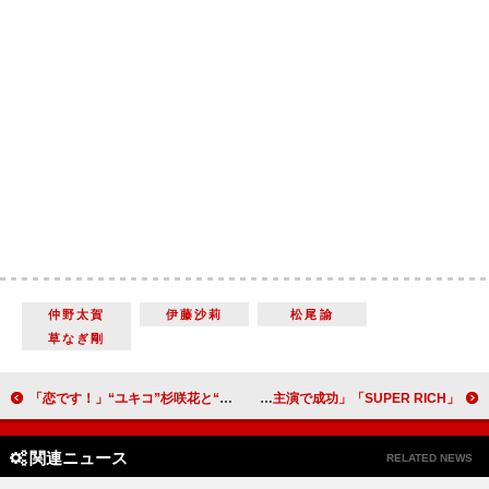
仲野太賀
伊藤沙莉
松尾諭
草なぎ剛
「恋です！」“ユキコ”杉咲花と“森生”杉野遥亮の映画デートに反響 「キュンキュンした」「２人はそのうち手をつないで歩くのかな」
「SUPER RICH」「江口のりこ主演で成功」 「赤楚くんひたすらかわいくて癒やされる」
関連ニュース
RELATED NEWS