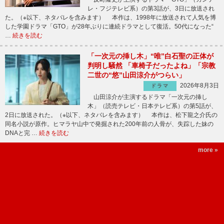
レ・フジテレビ系）の第3話が、3日に放送され
た。（※以下、ネタバレを含みます） 本作は、1998年に放送されて人気を博
した学園ドラマ「GTO」が28年ぶりに連続ドラマとして復活。50代になった“
…
続きを読む
「一次元の挿し木」“唯”白石聖の正体が
判明し騒然 「車椅子だったよね」「宗教
二世の“悠”山田涼介がつらい」
2026年8月3日
ドラマ
山田涼介が主演するドラマ「一次元の挿し
木」（読売テレビ・日本テレビ系）の第5話が、
2日に放送された。（※以下、ネタバレを含みます） 本作は、松下龍之介氏の
同名小説が原作。ヒマラヤ山中で発掘された200年前の人骨が、失踪した妹の
DNAと完 …
続きを読む
more »