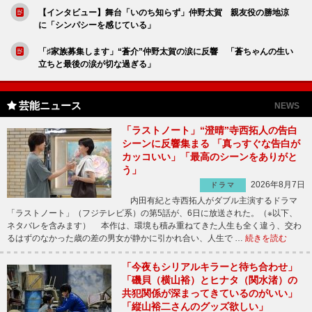
【インタビュー】舞台「いのち知らず」仲野太賀 親友役の勝地涼
に「シンパシーを感じている」
「♯家族募集します」“蒼介”仲野太賀の涙に反響 「蒼ちゃんの生い
立ちと最後の涙が切な過ぎる」
芸能ニュース
NEWS
「ラストノート」“澄晴”寺西拓人の告白
シーンに反響集まる 「真っすぐな告白が
カッコいい」「最高のシーンをありがと
う」
2026年8月7日
ドラマ
内田有紀と寺西拓人がダブル主演するドラマ
「ラストノート」（フジテレビ系）の第5話が、6日に放送された。（※以下、
ネタバレを含みます） 本作は、環境も積み重ねてきた人生も全く違う、交わ
るはずのなかった歳の差の男女が静かに引かれ合い、人生で …
続きを読む
「今夜もシリアルキラーと待ち合わせ」
「磯貝（横山裕）とヒナタ（関水渚）の
共犯関係が深まってきているのがいい」
「縦山裕二さんのグッズ欲しい」