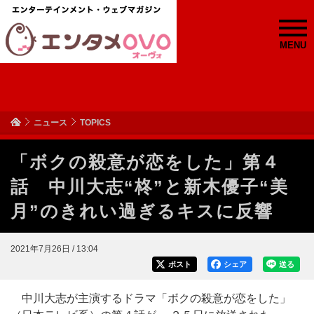
MENU
ニュース
TOPICS
「ボクの殺意が恋をした」第４
話 中川大志“柊”と新木優子“美
月”のきれい過ぎるキスに反響
2021年7月26日 / 13:04
ポスト
シェア
送る
中川大志が主演するドラマ「ボクの殺意が恋をした」