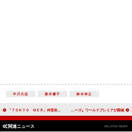
中川大志
新木優子
鈴木伸之
「ＴＯＫＹＯ ＭＥＲ」仲里依紗が執刀 「最後の賀来賢人の“グータッチ”が最高過ぎる」
ドウェイン・ジョンソン「本当に夢がかなった気分」 『ジャングル・クルーズ』ワールドプレミアが開催
関連ニュース
RELATED NEWS