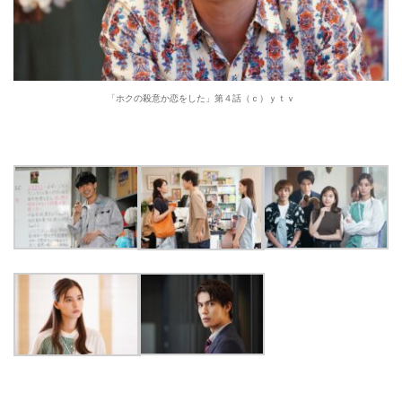
「ホクの殺意か恋をした」第４話（ｃ）ｙｔｖ