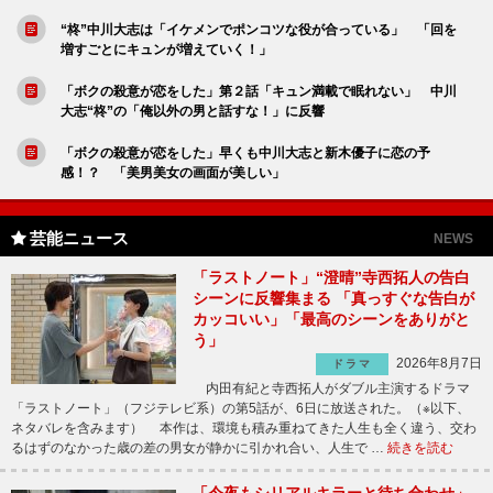
“柊”中川大志は「イケメンでポンコツな役が合っている」 「回を
増すごとにキュンが増えていく！」
「ボクの殺意が恋をした」第２話「キュン満載で眠れない」 中川
大志“柊”の「俺以外の男と話すな！」に反響
「ボクの殺意が恋をした」早くも中川大志と新木優子に恋の予
感！？ 「美男美女の画面が美しい」
芸能ニュース
NEWS
「ラストノート」“澄晴”寺西拓人の告白
シーンに反響集まる 「真っすぐな告白が
カッコいい」「最高のシーンをありがと
う」
2026年8月7日
ドラマ
内田有紀と寺西拓人がダブル主演するドラマ
「ラストノート」（フジテレビ系）の第5話が、6日に放送された。（※以下、
ネタバレを含みます） 本作は、環境も積み重ねてきた人生も全く違う、交わ
るはずのなかった歳の差の男女が静かに引かれ合い、人生で …
続きを読む