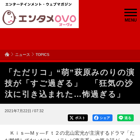
MENU
ニュース
TOPICS
「ただリコ」“萌”萩原みのりの演
技が「すご過ぎる」 「狂気の沙
汰に引き込まれた…怖過ぎる」
2021年7月22日 / 07:32
ポスト
シェア
送る
Ｋｉｓ―Ｍｙ―Ｆｔ２の北山宏光が主演するドラマ「た