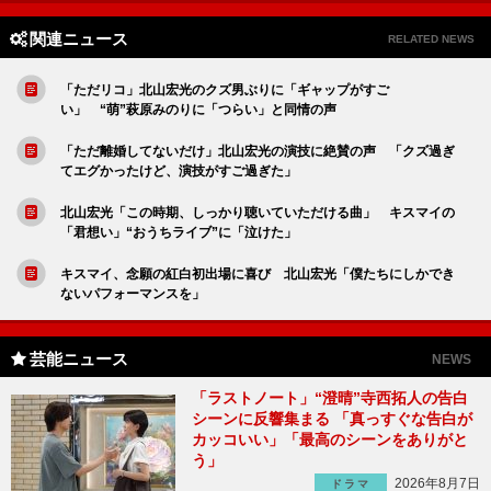
関連ニュース
RELATED NEWS
「ただリコ」北山宏光のクズ男ぶりに「ギャップがすご
い」 “萌”萩原みのりに「つらい」と同情の声
「ただ離婚してないだけ」北山宏光の演技に絶賛の声 「クズ過ぎ
てエグかったけど、演技がすご過ぎた」
北山宏光「この時期、しっかり聴いていただける曲」 キスマイの
「君想い」“おうちライブ”に「泣けた」
キスマイ、念願の紅白初出場に喜び 北山宏光「僕たちにしかでき
ないパフォーマンスを」
芸能ニュース
NEWS
「ラストノート」“澄晴”寺西拓人の告白
シーンに反響集まる 「真っすぐな告白が
カッコいい」「最高のシーンをありがと
う」
2026年8月7日
ドラマ