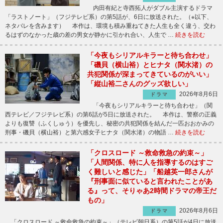
内田有紀と寺西拓人がダブル主演するドラマ
「ラストノート」（フジテレビ系）の第5話が、6日に放送された。（※以下、
ネタバレを含みます） 本作は、環境も積み重ねてきた人生も全く違う、交わ
るはずのなかった歳の差の男女が静かに引かれ合い、人生で …
続きを読む
「今夜もシリアルキラーと待ち合わせ」
「磯貝（横山裕）とヒナタ（関水渚）の
共犯関係が深まってきているのがいい」
「縦山裕二さんのグッズ欲しい」
2026年8月6日
ドラマ
「今夜もシリアルキラーと待ち合わせ」（関
西テレビ／フジテレビ系）の第6話が5日に放送された。 本作は、警察の正義
よりも復讐（ふくしゅう）を優先し、秘密の共犯関係を結んだ一匹おおかみの
刑事・磯貝（横山裕）と第六感女子ヒナタ（関水渚）の物語 …
続きを読む
「クロスロード ～救命救急の約束～」
「人間関係、特に人を指導するのはすご
く難しいと感じた」「船越英一郎さんが
『刑事面に似ていると言われたことがあ
る』って、そりゃあ2時間ドラマの帝王だ
もの」
2026年8月6日
ドラマ
「クロスロード ～救命救急の約束～」（テレビ朝日系）の第5話が4日に放送