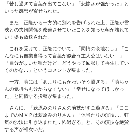
「苦し過ぎて言葉が出てこない」「悲惨さが強かった」と
いった感想が寄せられた。
また、正隆から一方的に別れを告げられた上、正隆が雪
映との夫婦関係を改善させていたことを知った萌が壊れて
いく姿も放送された。
これを受けて、正隆について、「同情の余地なし」「こ
んなにも自業自得って言葉が似合う主人公はいない！」
「自分がまいた種だけど、どうやって回収して再生してい
くのかな…」というコメントが集まった。
一方、萌には「あまりにもかわいそう過ぎる」「萌ちゃ
んの気持ちも分からなくない」「幸せになってほしかっ
た」と同情する投稿が集まった。
さらに、「萩原みのりさんの演技がすご過ぎる」「ここ
までのＭＶＰは萩原みのりさん」「体当たりの演技…。狂
気の沙汰に引き込まれた…怖過ぎる」と、その演技を絶賛
する声が相次いだ。