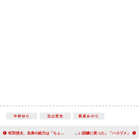
中村ゆり
北山宏光
萩原みのり
町田啓太、自身の絵力は「ちょっと分からない…」 葛飾北斎の作品は「描かれている人物が魅力的」
「ハコヅメ」戸田恵梨香＆永野芽郁らの“道着姿”に反響 「りりしい姿での弱々しい訓練に笑った」