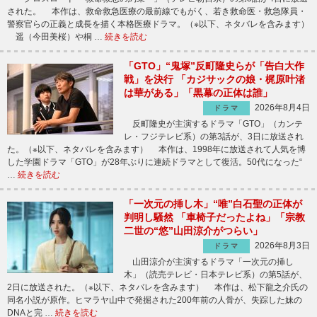
された。 本作は、救命救急医療の最前線でもがく、若き救命医・救急隊員・
警察官らの正義と成長を描く本格医療ドラマ。（※以下、ネタバレを含みます）
遥（今田美桜）や桐 …
続きを読む
「GTO」“鬼塚”反町隆史らが「告白大作
戦」を決行 「カジサックの娘・梶原叶渚
は華がある」「黒幕の正体は誰」
2026年8月4日
ドラマ
反町隆史が主演するドラマ「GTO」（カンテ
レ・フジテレビ系）の第3話が、3日に放送され
た。（※以下、ネタバレを含みます） 本作は、1998年に放送されて人気を博
した学園ドラマ「GTO」が28年ぶりに連続ドラマとして復活。50代になった“
…
続きを読む
「一次元の挿し木」“唯”白石聖の正体が
判明し騒然 「車椅子だったよね」「宗教
二世の“悠”山田涼介がつらい」
2026年8月3日
ドラマ
山田涼介が主演するドラマ「一次元の挿し
木」（読売テレビ・日本テレビ系）の第5話が、
2日に放送された。（※以下、ネタバレを含みます） 本作は、松下龍之介氏の
同名小説が原作。ヒマラヤ山中で発掘された200年前の人骨が、失踪した妹の
DNAと完 …
続きを読む