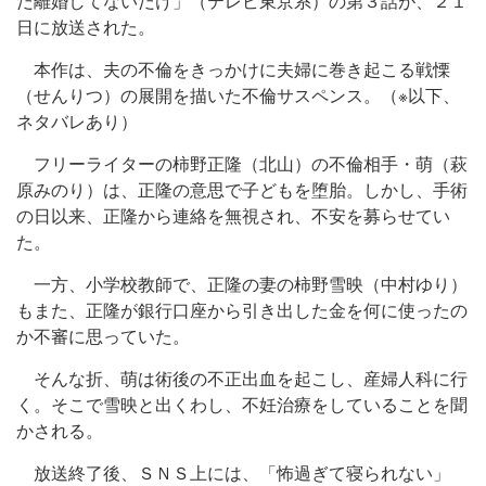
だ離婚してないだけ」（テレビ東京系）の第３話が、２１
日に放送された。
本作は、夫の不倫をきっかけに夫婦に巻き起こる戦慄
（せんりつ）の展開を描いた不倫サスペンス。（※以下、
ネタバレあり）
フリーライターの柿野正隆（北山）の不倫相手・萌（萩
原みのり）は、正隆の意思で子どもを堕胎。しかし、手術
の日以来、正隆から連絡を無視され、不安を募らせてい
た。
一方、小学校教師で、正隆の妻の柿野雪映（中村ゆり）
もまた、正隆が銀行口座から引き出した金を何に使ったの
か不審に思っていた。
そんな折、萌は術後の不正出血を起こし、産婦人科に行
く。そこで雪映と出くわし、不妊治療をしていることを聞
かされる。
放送終了後、ＳＮＳ上には、「怖過ぎて寝られない」