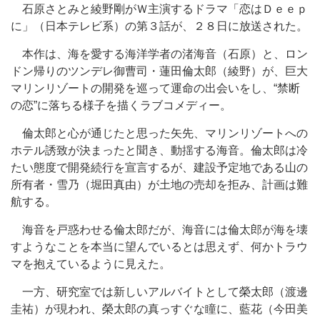
石原さとみと綾野剛がＷ主演するドラマ「恋はＤｅｅｐ
に」（日本テレビ系）の第３話が、２８日に放送された。
本作は、海を愛する海洋学者の渚海音（石原）と、ロン
ドン帰りのツンデレ御曹司・蓮田倫太郎（綾野）が、巨大
マリンリゾートの開発を巡って運命の出会いをし、“禁断
の恋”に落ちる様子を描くラブコメディー。
倫太郎と心が通じたと思った矢先、マリンリゾートへの
ホテル誘致が決まったと聞き、動揺する海音。倫太郎は冷
たい態度で開発続行を宣言するが、建設予定地である山の
所有者・雪乃（堀田真由）が土地の売却を拒み、計画は難
航する。
海音を戸惑わせる倫太郎だが、海音には倫太郎が海を壊
すようなことを本当に望んでいるとは思えず、何かトラウ
マを抱えているように見えた。
一方、研究室では新しいアルバイトとして榮太郎（渡邊
圭祐）が現われ、榮太郎の真っすぐな瞳に、藍花（今田美