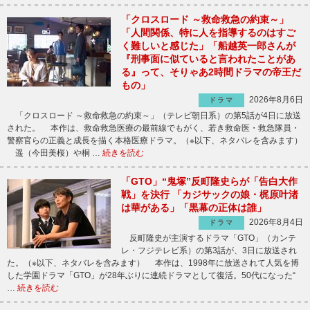
「クロスロード ～救命救急の約束～」
「人間関係、特に人を指導するのはすご
く難しいと感じた」「船越英一郎さんが
『刑事面に似ていると言われたことがあ
る』って、そりゃあ2時間ドラマの帝王だ
もの」
2026年8月6日
ドラマ
「クロスロード ～救命救急の約束～」（テレビ朝日系）の第5話が4日に放送
された。 本作は、救命救急医療の最前線でもがく、若き救命医・救急隊員・
警察官らの正義と成長を描く本格医療ドラマ。（※以下、ネタバレを含みます）
遥（今田美桜）や桐 …
続きを読む
「GTO」“鬼塚”反町隆史らが「告白大作
戦」を決行 「カジサックの娘・梶原叶渚
は華がある」「黒幕の正体は誰」
2026年8月4日
ドラマ
反町隆史が主演するドラマ「GTO」（カンテ
レ・フジテレビ系）の第3話が、3日に放送され
た。（※以下、ネタバレを含みます） 本作は、1998年に放送されて人気を博
した学園ドラマ「GTO」が28年ぶりに連続ドラマとして復活。50代になった“
…
続きを読む