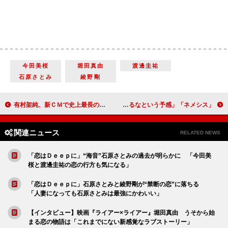
今田美桜
堀田真由
渡邊圭祐
石原さとみ
綾野剛
有村架純、新ＣＭで史上最長の「お～い」を披露 「思わず、長いなあと言っちゃった」
「ネメシス」撮影現場リポート 櫻井翔「バチバチのお芝居が始まるなという予感」
関連ニュース
RELATED NEWS
「恋はＤｅｅｐに」“海音”石原さとみの過去が明らかに 「今田美
桜と渡邊圭祐の恋の行方も気になる」
「恋はＤｅｅｐに」石原さとみと綾野剛が“禁断の恋”に落ちる
「人妻になっても石原さとみは最強にかわいい」
【インタビュー】映画『ライアー×ライアー』堀田真由 うそから始
まる恋の物語は「これまでにない新感覚なラブストーリー」