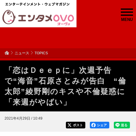
MENU
ニュース
TOPICS
「恋はＤｅｅｐに」次週予告
で“海音”石原さとみが告白 “倫
太郎”綾野剛のキスや不倫疑惑に
「来週がやばい」
2021年4月29日 / 10:49
ポスト
シェア
送る