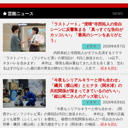
芸能ニュース
NEWS
「ラストノート」“澄晴”寺西拓人の告白
シーンに反響集まる 「真っすぐな告白が
カッコいい」「最高のシーンをありがと
う」
2026年8月7日
ドラマ
内田有紀と寺西拓人がダブル主演するドラマ
「ラストノート」（フジテレビ系）の第5話が、6日に放送された。（※以下、
ネタバレを含みます） 本作は、環境も積み重ねてきた人生も全く違う、交わ
るはずのなかった歳の差の男女が静かに引かれ合い、人生で …
続きを読む
「今夜もシリアルキラーと待ち合わせ」
「磯貝（横山裕）とヒナタ（関水渚）の
共犯関係が深まってきているのがいい」
「縦山裕二さんのグッズ欲しい」
2026年8月6日
ドラマ
「今夜もシリアルキラーと待ち合わせ」（関
西テレビ／フジテレビ系）の第6話が5日に放送された。 本作は、警察の正義
よりも復讐（ふくしゅう）を優先し、秘密の共犯関係を結んだ一匹おおかみの
刑事・磯貝（横山裕）と第六感女子ヒナタ（関水渚）の物語 …
続きを読む