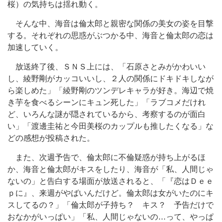
桜）の気持ちは揺れ動く。
そんな中、海音は倫太郎と親密な関係の美女の姿を目撃
する。それぞれの思惑がぶつかる中、海音と倫太郎の恋は
加速していく。
放送終了後、ＳＮＳ上には、「石原さとみがかわいい
し、綾野剛がカッコいいし、２人の関係にドキドキしなが
ら楽しめた」「綾野剛のツンデレキャラが好き。海辺で焼
き芋を食べるシーンにキュン死した」「ラブコメだけれ
ど、いろんな謎が隠されているから、考察するのが面白
い」「渡邊圭祐と今田美桜のカップルも推したくなる」な
どの感想が投稿された。
また、次週予告で、倫太郎に不倫疑惑が持ち上がるほ
か、海音と倫太郎がキスをしたり、海音が「私、人間じゃ
ないの」と告白する場面が放送されると、「『恋はＤｅｅ
ｐに』、来週がやばいんだけど。倫太郎は女がいたのにキ
スしてるの？」「倫太郎が子持ち？ キス？ 予告だけで
おなかがいっぱい」「私、人間じゃないの…って、やっぱ