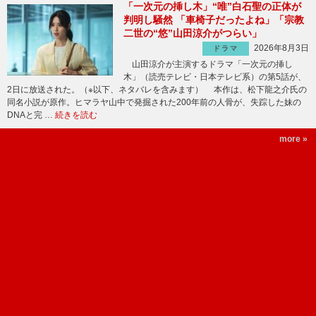
「一次元の挿し木」“唯”白石聖の正体が
判明し騒然 「車椅子だったよね」「宗教
二世の“悠”山田涼介がつらい」
2026年8月3日
ドラマ
山田涼介が主演するドラマ「一次元の挿し
木」（読売テレビ・日本テレビ系）の第5話が、
2日に放送された。（※以下、ネタバレを含みます） 本作は、松下龍之介氏の
同名小説が原作。ヒマラヤ山中で発掘された200年前の人骨が、失踪した妹の
DNAと完 …
続きを読む
more »