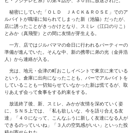
ビ・フジテレビ系）の第４話が、３０日に放送された。
秘密にしていた「ＯＬＤ ＪＡＣＫ＆ＲＯＳＥ」でのア
ルバイトが職場に知られてしまった新（池脇）だったが、
店に誘ったことがきっかけとなり、スミレ（江口のりこ）
とみか（真飛聖）との間に友情が芽生える。
一方、店ではジルバママの命日に行われるパーティーの
準備が進んでいた。そんな中、新の携帯に弟の光（金井浩
人）から連絡が入る。
光は、地元・会津の町おこしイベントで東京に来ている
という。倉庫に出向になったことも、バーでアルバイトを
していることも一切知らせていなかった新は慌てるが、取
りあえず会って食事をする約束をする。
放送終了後、新、スミレ、みかが友情を深めていく姿
に、ＳＮＳ上では、「私も欲しいな、今を語り合える友
達」「４０になって、こんなふうに新しく友達になる人が
できるのっていいね」「３人の空気感がいい」といった投
稿が寄せられた。