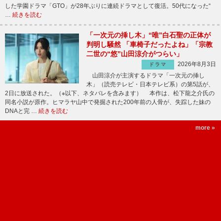
した学園ドラマ「GTO」が28年ぶりに連続ドラマとして復活。50代になった“
…
続きを読む
「一次元の挿し木」“唯”白石聖の正体が
判明し騒然 「車椅子だったよね」「宗教
二世の“悠”山田涼介がつらい」
2026年8月3日
ドラマ
山田涼介が主演するドラマ「一次元の挿し
木」（読売テレビ・日本テレビ系）の第5話が、
2日に放送された。（※以下、ネタバレを含みます） 本作は、松下龍之介氏の
同名小説が原作。ヒマラヤ山中で発掘された200年前の人骨が、失踪した妹の
DNAと完 …
続きを読む
more »