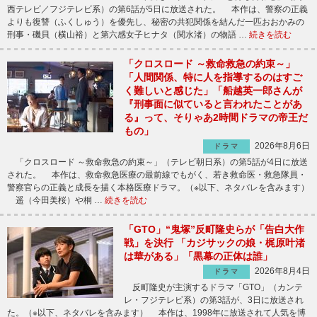
西テレビ／フジテレビ系）の第6話が5日に放送された。 本作は、警察の正義
よりも復讐（ふくしゅう）を優先し、秘密の共犯関係を結んだ一匹おおかみの
刑事・磯貝（横山裕）と第六感女子ヒナタ（関水渚）の物語 …
続きを読む
「クロスロード ～救命救急の約束～」
「人間関係、特に人を指導するのはすご
く難しいと感じた」「船越英一郎さんが
『刑事面に似ていると言われたことがあ
る』って、そりゃあ2時間ドラマの帝王だ
もの」
2026年8月6日
ドラマ
「クロスロード ～救命救急の約束～」（テレビ朝日系）の第5話が4日に放送
された。 本作は、救命救急医療の最前線でもがく、若き救命医・救急隊員・
警察官らの正義と成長を描く本格医療ドラマ。（※以下、ネタバレを含みます）
遥（今田美桜）や桐 …
続きを読む
「GTO」“鬼塚”反町隆史らが「告白大作
戦」を決行 「カジサックの娘・梶原叶渚
は華がある」「黒幕の正体は誰」
2026年8月4日
ドラマ
反町隆史が主演するドラマ「GTO」（カンテ
レ・フジテレビ系）の第3話が、3日に放送され
た。（※以下、ネタバレを含みます） 本作は、1998年に放送されて人気を博