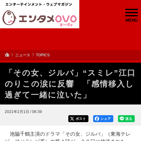
MENU
ニュース
TOPICS
「その女、ジルバ」“スミレ”江口
のりこの涙に反響 「感情移入し
過ぎて一緒に泣いた」
2021年2月1日 / 06:39
ポスト
シェア
送る
池脇千鶴主演のドラマ「その女、ジルバ」（東海テレ