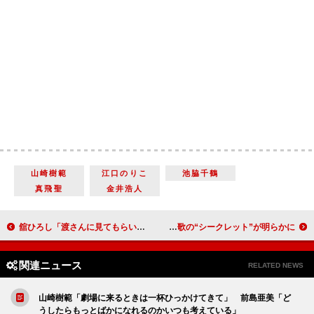
山崎樹範
江口のりこ
池脇千鶴
真飛聖
金井浩人
舘ひろし「渡さんに見てもらいたい」 「綾野くんに引っ張られてこの映画ができている」
香取慎吾が１年１カ月ぶりに楽曲をリリース 「アノニマス」主題歌の“シークレット”が明らかに
関連ニュース
RELATED NEWS
山崎樹範「劇場に来るときは一杯ひっかけてきて」 前島亜美「ど
うしたらもっとばかになれるのかいつも考えている」