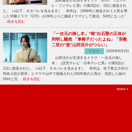
反町隆史が主演するドラマ「GTO」（カンテ
レ・フジテレビ系）の第3話が、3日に放送され
た。（※以下、ネタバレを含みます） 本作は、1998年に放送されて人気を博
した学園ドラマ「GTO」が28年ぶりに連続ドラマとして復活。50代になった“
…
続きを読む
「一次元の挿し木」“唯”白石聖の正体が
判明し騒然 「車椅子だったよね」「宗教
二世の“悠”山田涼介がつらい」
2026年8月3日
ドラマ
山田涼介が主演するドラマ「一次元の挿し
木」（読売テレビ・日本テレビ系）の第5話が、
2日に放送された。（※以下、ネタバレを含みます） 本作は、松下龍之介氏の
同名小説が原作。ヒマラヤ山中で発掘された200年前の人骨が、失踪した妹の
DNAと完 …
続きを読む
more »