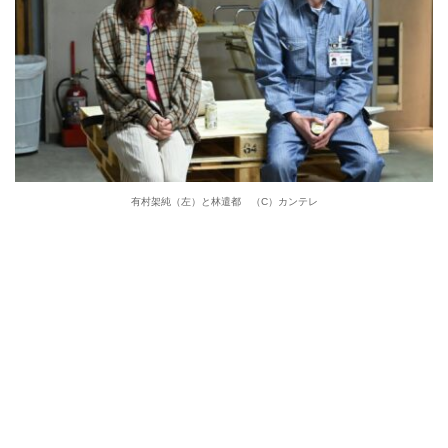
有村架純（左）と林遣都 （C）カンテレ