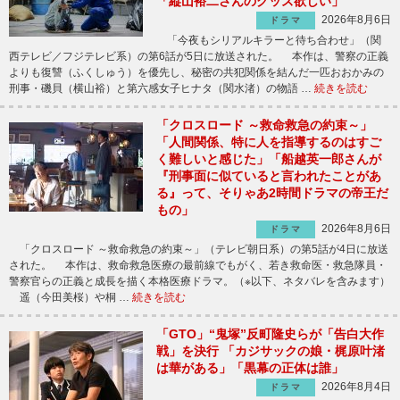
「縦山裕二さんのグッズ欲しい」
2026年8月6日
ドラマ
「今夜もシリアルキラーと待ち合わせ」（関
西テレビ／フジテレビ系）の第6話が5日に放送された。 本作は、警察の正義
よりも復讐（ふくしゅう）を優先し、秘密の共犯関係を結んだ一匹おおかみの
刑事・磯貝（横山裕）と第六感女子ヒナタ（関水渚）の物語 …
続きを読む
「クロスロード ～救命救急の約束～」
「人間関係、特に人を指導するのはすご
く難しいと感じた」「船越英一郎さんが
『刑事面に似ていると言われたことがあ
る』って、そりゃあ2時間ドラマの帝王だ
もの」
2026年8月6日
ドラマ
「クロスロード ～救命救急の約束～」（テレビ朝日系）の第5話が4日に放送
された。 本作は、救命救急医療の最前線でもがく、若き救命医・救急隊員・
警察官らの正義と成長を描く本格医療ドラマ。（※以下、ネタバレを含みます）
遥（今田美桜）や桐 …
続きを読む
「GTO」“鬼塚”反町隆史らが「告白大作
戦」を決行 「カジサックの娘・梶原叶渚
は華がある」「黒幕の正体は誰」
2026年8月4日
ドラマ