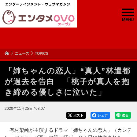
MENU
ニュース
TOPICS
「姉ちゃんの恋人」“真人”林遣都
が過去を告白 「桃子が真人を抱
き締める優しさに泣いた」
2020年11月25日 / 08:07
ポスト
シェア
送る
有村架純が主演するドラマ「姉ちゃんの恋人」（カンテ