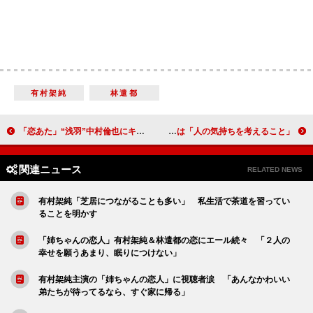
有村架純
林遣都
「恋あた」“浅羽”中村倫也にキュンキュン 「ずるい！ 好きになるに決まってる」
山田裕貴、俳優としてのスタンスを語る 大切なのは「人の気持ちを考えること」
関連ニュース
RELATED NEWS
有村架純「芝居につながることも多い」 私生活で茶道を習ってい
ることを明かす
「姉ちゃんの恋人」有村架純＆林遣都の恋にエール続々 「２人の
幸せを願うあまり、眠りにつけない」
有村架純主演の「姉ちゃんの恋人」に視聴者涙 「あんなかわいい
弟たちが待ってるなら、すぐ家に帰る」