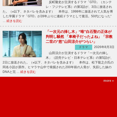
反町隆史が主演するドラマ「GTO」（カンテ
レ・フジテレビ系）の第3話が、3日に放送され
た。（※以下、ネタバレを含みます） 本作は、1998年に放送されて人気を博
した学園ドラマ「GTO」が28年ぶりに連続ドラマとして復活。50代になった“
…
続きを読む
「一次元の挿し木」“唯”白石聖の正体が
判明し騒然 「車椅子だったよね」「宗教
二世の“悠”山田涼介がつらい」
2026年8月3日
ドラマ
山田涼介が主演するドラマ「一次元の挿し
木」（読売テレビ・日本テレビ系）の第5話が、
2日に放送された。（※以下、ネタバレを含みます） 本作は、松下龍之介氏の
同名小説が原作。ヒマラヤ山中で発掘された200年前の人骨が、失踪した妹の
DNAと完 …
続きを読む
more »