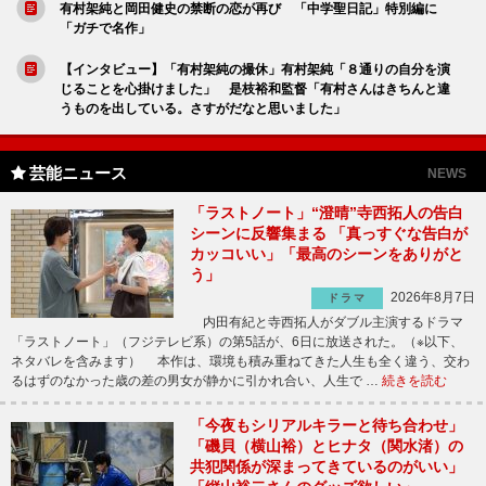
有村架純と岡田健史の禁断の恋が再び 「中学聖日記」特別編に
「ガチで名作」
【インタビュー】「有村架純の撮休」有村架純「８通りの自分を演
じることを心掛けました」 是枝裕和監督「有村さんはきちんと違
うものを出している。さすがだなと思いました」
芸能ニュース
NEWS
「ラストノート」“澄晴”寺西拓人の告白
シーンに反響集まる 「真っすぐな告白が
カッコいい」「最高のシーンをありがと
う」
2026年8月7日
ドラマ
内田有紀と寺西拓人がダブル主演するドラマ
「ラストノート」（フジテレビ系）の第5話が、6日に放送された。（※以下、
ネタバレを含みます） 本作は、環境も積み重ねてきた人生も全く違う、交わ
るはずのなかった歳の差の男女が静かに引かれ合い、人生で …
続きを読む
「今夜もシリアルキラーと待ち合わせ」
「磯貝（横山裕）とヒナタ（関水渚）の
共犯関係が深まってきているのがいい」