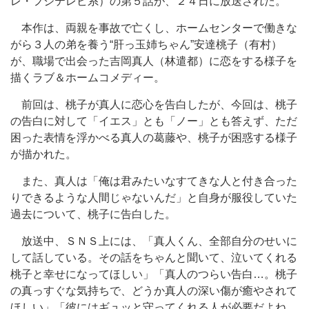
レ・フジテレビ系）の第５話が、２４日に放送された。
本作は、両親を事故で亡くし、ホームセンターで働きな
がら３人の弟を養う“肝っ玉姉ちゃん”安達桃子（有村）
が、職場で出会った吉岡真人（林遣都）に恋をする様子を
描くラブ＆ホームコメディー。
前回は、桃子が真人に恋心を告白したが、今回は、桃子
の告白に対して「イエス」とも「ノー」とも答えず、ただ
困った表情を浮かべる真人の葛藤や、桃子が困惑する様子
が描かれた。
また、真人は「俺は君みたいなすてきな人と付き合った
りできるような人間じゃないんだ」と自身が服役していた
過去について、桃子に告白した。
放送中、ＳＮＳ上には、「真人くん、全部自分のせいに
して話している。その話をちゃんと聞いて、泣いてくれる
桃子と幸せになってほしい」「真人のつらい告白…。桃子
の真っすぐな気持ちで、どうか真人の深い傷が癒やされて
ほしい」「彼にはギュッと守ってくれる人が必要だよね。