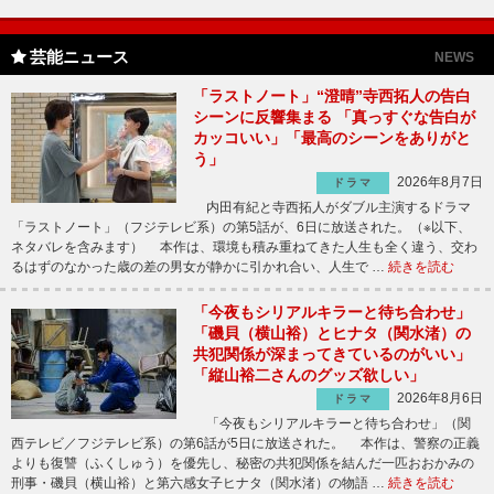
芸能ニュース
NEWS
「ラストノート」“澄晴”寺西拓人の告白
シーンに反響集まる 「真っすぐな告白が
カッコいい」「最高のシーンをありがと
う」
2026年8月7日
ドラマ
内田有紀と寺西拓人がダブル主演するドラマ
「ラストノート」（フジテレビ系）の第5話が、6日に放送された。（※以下、
ネタバレを含みます） 本作は、環境も積み重ねてきた人生も全く違う、交わ
るはずのなかった歳の差の男女が静かに引かれ合い、人生で …
続きを読む
「今夜もシリアルキラーと待ち合わせ」
「磯貝（横山裕）とヒナタ（関水渚）の
共犯関係が深まってきているのがいい」
「縦山裕二さんのグッズ欲しい」
2026年8月6日
ドラマ
「今夜もシリアルキラーと待ち合わせ」（関
西テレビ／フジテレビ系）の第6話が5日に放送された。 本作は、警察の正義
よりも復讐（ふくしゅう）を優先し、秘密の共犯関係を結んだ一匹おおかみの
刑事・磯貝（横山裕）と第六感女子ヒナタ（関水渚）の物語 …
続きを読む