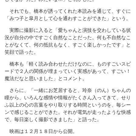
それでも、橋本が誘ってくれた本読みを通じて、すぐに
「みつ子と皐月として心を通わすことができた」という。
実際に撮影に入ると「愛ちゃんと演技を交わしている状
況が自分の中ですごく自然なことだった。何も不自然なこ
とがなくて、何の抵抗もなく、すごく楽しかったです」と
笑顔で語った。
橋本も「軽く読み合わせただけなのに、ものすごいスピ
ードで２人の関係が埋まっていく実感があって、すごい！
魔法だなと思いました」とコメント。
さらに、「一緒にお芝居すると、玲奈（のん）ちゃんの
瞳から、いろんな感情や情報がたくさん入ってきて、せり
ふ以上の心の言葉をやり取りする時間というのを、毎シー
ンで感じることができた。それが電気が走ったような快感
で、毎日楽しく撮影できました」と語った。
映画は１２月１８日から公開。