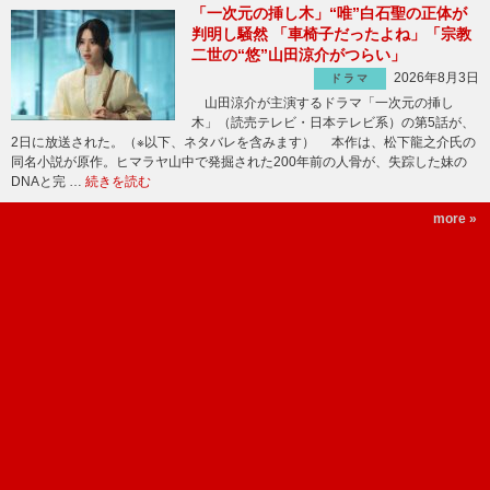
「一次元の挿し木」“唯”白石聖の正体が
判明し騒然 「車椅子だったよね」「宗教
二世の“悠”山田涼介がつらい」
2026年8月3日
ドラマ
山田涼介が主演するドラマ「一次元の挿し
木」（読売テレビ・日本テレビ系）の第5話が、
2日に放送された。（※以下、ネタバレを含みます） 本作は、松下龍之介氏の
同名小説が原作。ヒマラヤ山中で発掘された200年前の人骨が、失踪した妹の
DNAと完 …
続きを読む
more »