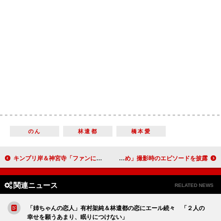
のん
林遣都
橋本愛
キンプリ岸＆神宮寺「ファンに会えるのがうれしい」 ジャニーさんの思いを堂本光一が「演出」で継承
吉高由里子「横浜流星に勝てることがあった！」 「きみのめ」撮影時のエピソードを披露
関連ニュース
RELATED NEWS
「姉ちゃんの恋人」有村架純＆林遣都の恋にエール続々 「２人の
幸せを願うあまり、眠りにつけない」