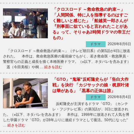
「クロスロード ～救命救急の約束～」
「人間関係、特に人を指導するのはすご
く難しいと感じた」「船越英一郎さんが
『刑事面に似ていると言われたことがあ
る』って、そりゃあ2時間ドラマの帝王だ
もの」
2026年8月6日
ドラマ
「クロスロード ～救命救急の約束～」（テレビ朝日系）の第5話が4日に放送
された。 本作は、救命救急医療の最前線でもがく、若き救命医・救急隊員・
警察官らの正義と成長を描く本格医療ドラマ。（※以下、ネタバレを含みます）
遥（今田美桜）や桐 …
続きを読む
「GTO」“鬼塚”反町隆史らが「告白大作
戦」を決行 「カジサックの娘・梶原叶渚
は華がある」「黒幕の正体は誰」
2026年8月4日
ドラマ
反町隆史が主演するドラマ「GTO」（カンテ
レ・フジテレビ系）の第3話が、3日に放送され
た。（※以下、ネタバレを含みます） 本作は、1998年に放送されて人気を博
した学園ドラマ「GTO」が28年ぶりに連続ドラマとして復活。50代になった“
…
続きを読む