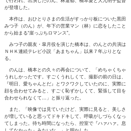
で行われ、出演したのん、林遣都、橋本愛と大九明子監督
が登壇した。
本作は、おひとりさまの生活がすっかり板についた黒田
みつ子（のん）が、年下の営業マン（林）に恋をしたこと
から始まる“崖っぷちロマンス”。
みつ子の親友・皐月役を演じた橋本は、のんとの共演は
ＮＨＫ連続テレビ小説「あまちゃん」以来７年ぶりとな
る。
のんは、橋本との久々の再会について、「めちゃくちゃ
うれしかったです。すごくうれしくて、撮影の前の日は、
『明日、愛ちゃんとだ』とワクワクしていたのに、実際に
顔を合わせてみると、すごく恥ずかしくて、緊張して目を
合わせられなくて…」と振り返った。
また、「映像では見ていたけど、実際に見ると、美しさ
が増していると思ってドキドキして、呼吸がしづらくなっ
てしまった。待ち時間になったら、控室で『ハァハァ。息
してなかった』みたいな…」と明かした。