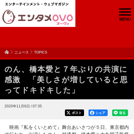
MENU
ニュース
TOPICS
のん、橋本愛と７年ぶりの共演に
感激 「美しさが増していると思
ってドキドキした」
2020年11月6日 / 07:35
ポスト
シェア
送る
映画『私をくいとめて』舞台あいさつが５日、東京都内