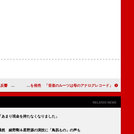
ぎて泣けた」
Ｙａｅが母・加藤登紀子プロデュースでアルバムを発売 「音楽のルーツは母のアナログレコード」
RELATED NEWS
「あまり現金を持たなくなりました」
騒然 綾野剛＆星野源の演技に「鳥肌もの」の声も