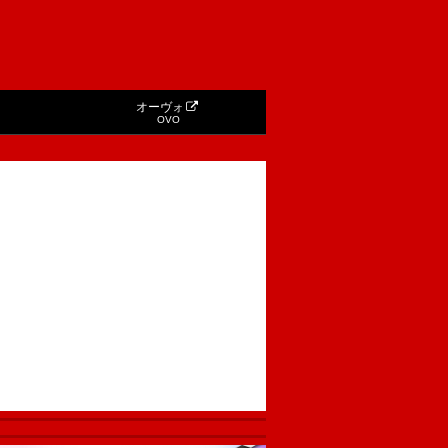
オーヴォ
OVO