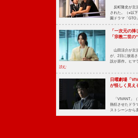
反町隆史が主演
された。（※以
園ドラマ「GTO
「一次元の挿
「宗教二世の
山田涼介が主演
が、2日に放送
説が原作。ヒマラ
読む
日曜劇場「V
が怪しく見え
「VIVANT」
熱狂させたドラ
ストシーンから直