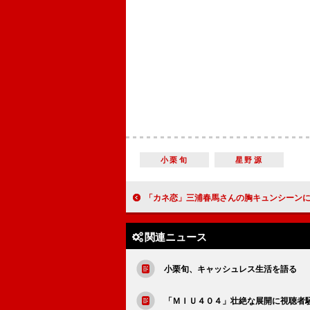
小栗旬
星野源
「カネ恋」三浦春馬さんの胸キュンシーンに反響 「春馬くんがかわい過
関連ニュース
小栗旬、キャッシュレス生活を語る 
「ＭＩＵ４０４」壮絶な展開に視聴者