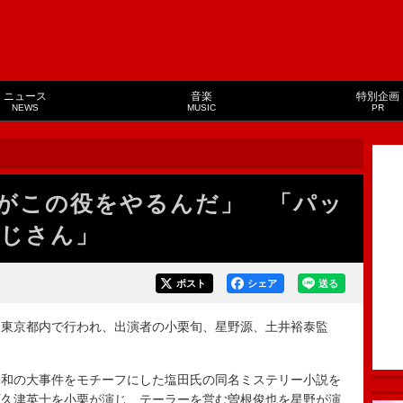
ニュース
音楽
特別企画
NEWS
MUSIC
PR
がこの役をやるんだ」 「パッ
じさん」
ポスト
シェア
送る
東京都内で行われ、出演者の小栗旬、星野源、土井裕泰監
和の大事件をモチーフにした塩田氏の同名ミステリー小説を
阿久津英士を小栗が演じ、テーラーを営む曽根俊也を星野が演