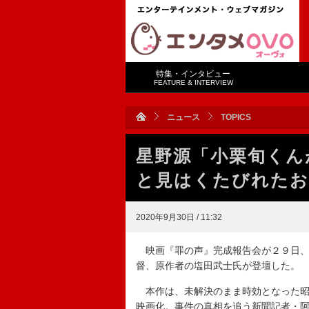
特集・インタビュー
FEATURE & INTERVIEW
ニュース
TOPICS
星野源「小栗旬くん
と見はくたびれたお
2020年9月30日 / 11:32
映画『罪の声』完成報告会が２９日、
督、原作者の塩田武士氏が登壇した。
本作は、未解決のまま時効となった昭
映画化。事件の真相を追う新聞記者・