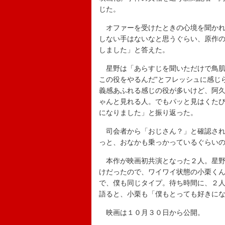
じた。
オファーを受けたときの心境を聞かれ
しない手はないなと思うぐらい、原作
しました」と答えた。
星野は「あらすじを聞いただけで鳥肌
この役をやるんだ”とフレッシュに感じ
義感あふれる感じの役が多いけど、阿
ゃんと見れる人。でもパッと見はくた
になりました」と振り返った。
司会者から「おじさん？」と確認され
っと、おなかも乗っかっているぐらい
本作が映画初共演となった２人。星野
けだったので、ワイワイ状態の小栗く
で、僕も同じタイプ。待ち時間に、２
語ると、小栗も「僕もとっても好きに
映画は１０月３０日から公開。