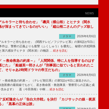
NEWS
アルキラーと待ち合わせ」「磯貝（横山裕）とヒナタ（関水
係が深まってきているのがいい」「縦山裕二さんのグッズ欲し
2026年8月6日
ドラマ
ルキラーと待ち合わせ」（関西テレビ／フジテレビ系）の第6話が5日に
本作は、警察の正義よりも復讐（ふくしゅう）を優先し、秘密の共犯関係
と第六感女子ヒナタ（関水渚）の物語 …
続きを読む
ド ～救命救急の約束～」「人間関係、特に人を指導するのはす
感じた」「船越英一郎さんが『刑事面に似ていると言われたこ
て、そりゃあ2時間ドラマの帝王だもの」
2026年8月6日
ドラマ
 ～救命救急の約束～」（テレビ朝日系）の第5話が4日に放送された。
急医療の最前線でもがく、若き救命医・救急隊員・警察官らの正義と成
を含みます） 遥（今田美桜）や桐 …
続きを読む
鬼塚”反町隆史らが「告白大作戦」を決行 「カジサックの娘・梶原
る」「黒幕の正体は誰」