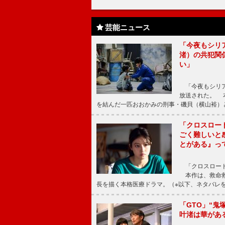
芸能ニュース
「今夜もシリ
渚）の共犯関
い」
「今夜もシリア
放送された。 
を結んだ一匹おおかみの刑事・磯貝（横山裕）
「クロスロー
ごく難しいと
とがある』っ
「クロスロード
本作は、救命救
長を描く本格医療ドラマ。（※以下、ネタバレ
「GTO」“
叶渚は華があ