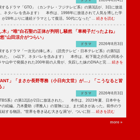
2026年8月4日
ドラマ
するドラマ「GTO」（カンテレ・フジテレビ系）の第3話が、3日に放送
下、ネタバレを含みます） 本作は、1998年に放送されて人気を博した学
」が28年ぶりに連続ドラマとして復活。50代になった“ …
続きを読む
し木」“唯”白石聖の正体が判明し騒然 「車椅子だったよね」
“悠”山田涼介がつらい」
2026年8月3日
ドラマ
するドラマ「一次元の挿し木」（読売テレビ・日本テレビ系）の第5話
された。（※以下、ネタバレを含みます） 本作は、松下龍之介氏の同名小
ヤ山中で発掘された200年前の人骨が、失踪した妹のDNAと完 …
続きを
IVANT」「まさか長野専務（小日向文世）が…」「こうなると皆
る」
2026年8月3日
ドラマ
（TBS系）の第12話が2日に放送された。 本作は、2023年夏、日本中を
マの続編。乃木憂助（堺雅人）の冒険には、まだ続きがあった。前作のラ
結する物語。“世界を巻き込む大きな渦”が、ついに別 …
続きを読む
more »