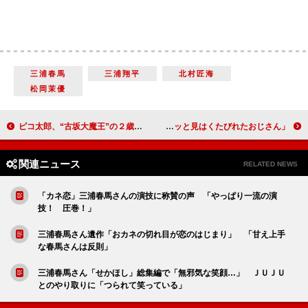
三浦春馬
三浦翔平
北村匠海
松岡茉優
ピコ太郎、“古坂大魔王”の２歳の娘に泣かれる 「想像よりも大きいみたいで…」
星野源「小栗旬くんがこの役をやるんだ」 「パッと見はくたびれたおじさん」
関連ニュース
RELATED NEWS
「カネ恋」三浦春馬さんの演技に称賛の声 「やっぱり一流の演
技！ 圧巻！」
三浦春馬さん遺作「おカネの切れ目が恋のはじまり」 「甘え上手
な春馬さんは反則」
三浦春馬さん「せかほし」総集編で「無邪気な笑顔…」 ＪＵＪＵ
とのやり取りに「つられて笑っている」