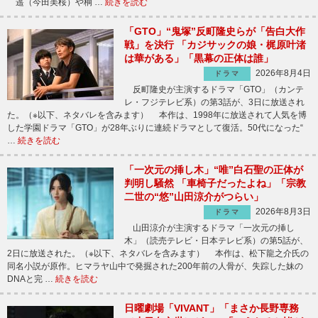
遥（今田美桜）や桐 …
続きを読む
「GTO」“鬼塚”反町隆史らが「告白大作
戦」を決行 「カジサックの娘・梶原叶渚
は華がある」「黒幕の正体は誰」
2026年8月4日
ドラマ
反町隆史が主演するドラマ「GTO」（カンテ
レ・フジテレビ系）の第3話が、3日に放送され
た。（※以下、ネタバレを含みます） 本作は、1998年に放送されて人気を博
した学園ドラマ「GTO」が28年ぶりに連続ドラマとして復活。50代になった“
…
続きを読む
「一次元の挿し木」“唯”白石聖の正体が
判明し騒然 「車椅子だったよね」「宗教
二世の“悠”山田涼介がつらい」
2026年8月3日
ドラマ
山田涼介が主演するドラマ「一次元の挿し
木」（読売テレビ・日本テレビ系）の第5話が、
2日に放送された。（※以下、ネタバレを含みます） 本作は、松下龍之介氏の
同名小説が原作。ヒマラヤ山中で発掘された200年前の人骨が、失踪した妹の
DNAと完 …
続きを読む
日曜劇場「VIVANT」「まさか長野専務