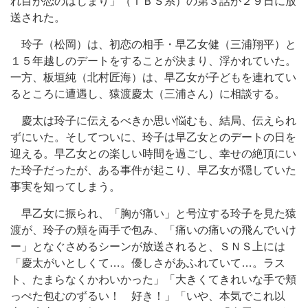
れ目が恋のはじまり」（ＴＢＳ系）の第３話が２９日に放
送された。
玲子（松岡）は、初恋の相手・早乙女健（三浦翔平）と
１５年越しのデートをすることが決まり、浮かれていた。
一方、板垣純（北村匠海）は、早乙女が子どもを連れてい
るところに遭遇し、猿渡慶太（三浦さん）に相談する。
慶太は玲子に伝えるべきか思い悩むも、結局、伝えられ
ずにいた。そしてついに、玲子は早乙女とのデートの日を
迎える。早乙女との楽しい時間を過ごし、幸せの絶頂にい
た玲子だったが、ある事件が起こり、早乙女が隠していた
事実を知ってしまう。
早乙女に振られ、「胸が痛い」と号泣する玲子を見た猿
渡が、玲子の頬を両手で包み、「痛いの痛いの飛んでいけ
ー」となぐさめるシーンが放送されると、ＳＮＳ上には
「慶太がいとしくて…。優しさがあふれていて…。ラス
ト、たまらなくかわいかった」「大きくてきれいな手で頬
っぺた包むのずるい！ 好き！」「いや、本気でこれ以