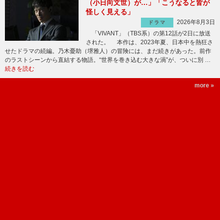
（小日向文世）が…」「こうなると皆が
怪しく見える」
2026年8月3日
ドラマ
「VIVANT」（TBS系）の第12話が2日に放送
された。 本作は、2023年夏、日本中を熱狂さ
せたドラマの続編。乃木憂助（堺雅人）の冒険には、まだ続きがあった。前作
のラストシーンから直結する物語。“世界を巻き込む大きな渦”が、ついに別 …
続きを読む
more »