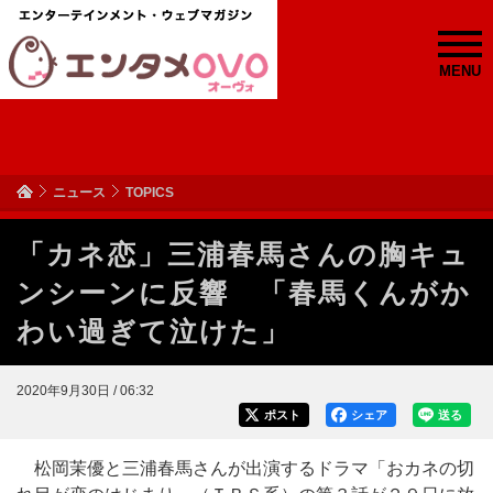
MENU
ニュース
TOPICS
「カネ恋」三浦春馬さんの胸キュ
ンシーンに反響 「春馬くんがか
わい過ぎて泣けた」
2020年9月30日 / 06:32
ポスト
シェア
送る
松岡茉優と三浦春馬さんが出演するドラマ「おカネの切