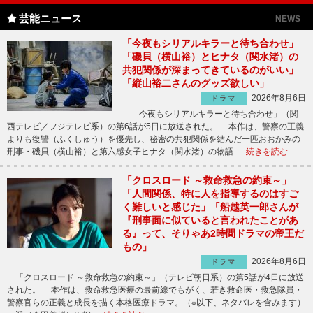
芸能ニュース
NEWS
「今夜もシリアルキラーと待ち合わせ」
「磯貝（横山裕）とヒナタ（関水渚）の
共犯関係が深まってきているのがいい」
「縦山裕二さんのグッズ欲しい」
2026年8月6日
ドラマ
「今夜もシリアルキラーと待ち合わせ」（関
西テレビ／フジテレビ系）の第6話が5日に放送された。 本作は、警察の正義
よりも復讐（ふくしゅう）を優先し、秘密の共犯関係を結んだ一匹おおかみの
刑事・磯貝（横山裕）と第六感女子ヒナタ（関水渚）の物語 …
続きを読む
「クロスロード ～救命救急の約束～」
「人間関係、特に人を指導するのはすご
く難しいと感じた」「船越英一郎さんが
『刑事面に似ていると言われたことがあ
る』って、そりゃあ2時間ドラマの帝王だ
もの」
2026年8月6日
ドラマ
「クロスロード ～救命救急の約束～」（テレビ朝日系）の第5話が4日に放送
された。 本作は、救命救急医療の最前線でもがく、若き救命医・救急隊員・
警察官らの正義と成長を描く本格医療ドラマ。（※以下、ネタバレを含みます）