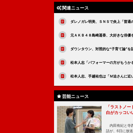
関連ニュース
ダレノガレ明美、ＳＮＳで炎上「普通
元ＡＫＢ４８島崎遥香、大好きな俳優
ダウンタウン、対照的な“子育て論”を
松本人志「パフォーマーの方がもうか
松本人志、手越祐也は「Ｍ迫さんに近
芸能ニュース
「ラストノー
白がカッコい
内田有紀と寺西
話が、6日に放