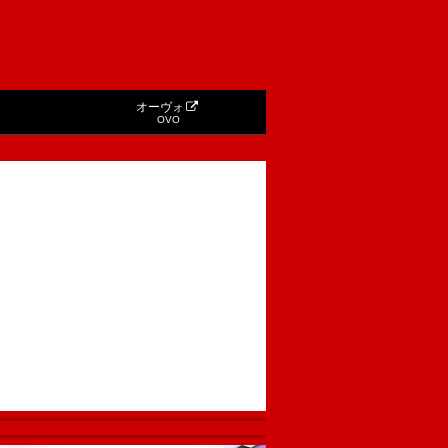
オーヴォ
OVO