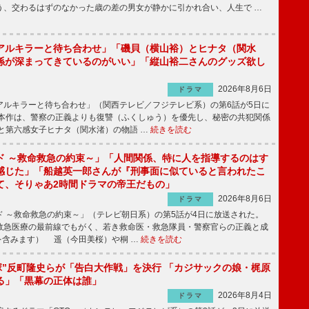
う、交わるはずのなかった歳の差の男女が静かに引かれ合い、人生で …
アルキラーと待ち合わせ」「磯貝（横山裕）とヒナタ（関水
係が深まってきているのがいい」「縦山裕二さんのグッズ欲し
2026年8月6日
ドラマ
ルキラーと待ち合わせ」（関西テレビ／フジテレビ系）の第6話が5日に
本作は、警察の正義よりも復讐（ふくしゅう）を優先し、秘密の共犯関係
と第六感女子ヒナタ（関水渚）の物語 …
続きを読む
ド ～救命救急の約束～」「人間関係、特に人を指導するのはす
感じた」「船越英一郎さんが『刑事面に似ていると言われたこ
て、そりゃあ2時間ドラマの帝王だもの」
2026年8月6日
ドラマ
 ～救命救急の約束～」（テレビ朝日系）の第5話が4日に放送された。
急医療の最前線でもがく、若き救命医・救急隊員・警察官らの正義と成
を含みます） 遥（今田美桜）や桐 …
続きを読む
鬼塚”反町隆史らが「告白大作戦」を決行 「カジサックの娘・梶原
る」「黒幕の正体は誰」
2026年8月4日
ドラマ