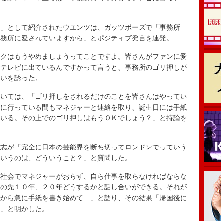
」として紹介されたウエンツは、ガッツポーズで「事務所
事務所に愛されていますから」とポジティブ発言を連発。
クはもうやめましょうってことですよ。皆さんがファンに愛
でテレビに出ているんですかって言うと、事務所のゴリ押しが
笑いを誘った。
いては、「ゴリ押しをされるだけのことを皆さんはやってい
スに行っている間もマネジャーと連絡を取り、誕生日には手紙
ている。その上でのゴリ押しはもうＯＫでしょう？」と持論を
志が「完全に日本の芸能界を断ち切ってロンドンでっていう
というのは、どういうこと？」と質問した。
社会でマネジャーがおらず、自ら仕事を取らなければならな
この先１０年、２０年どうするかと話し合いができる。それが
こから急に手紙を書き始めて…」と語り、その結果「帰国後に
た」と明かした。