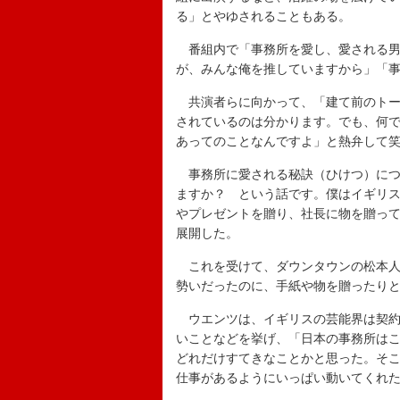
る」とやゆされることもある。
番組内で「事務所を愛し、愛される男
が、みんな俺を推していますから」「
共演者らに向かって、「建て前のトー
されているのは分かります。でも、何
あってのことなんですよ」と熱弁して
事務所に愛される秘訣（ひけつ）につ
ますか？ という話です。僕はイギリ
やプレゼントを贈り、社長に物を贈っ
展開した。
これを受けて、ダウンタウンの松本人
勢いだったのに、手紙や物を贈ったり
ウエンツは、イギリスの芸能界は契約
いことなどを挙げ、「日本の事務所は
どれだけすてきなことかと思った。そ
仕事があるようにいっぱい動いてくれ