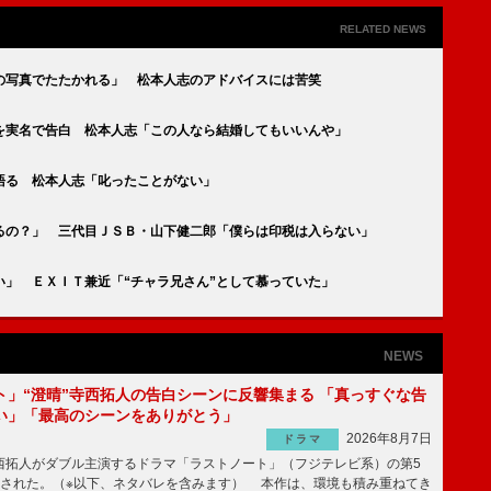
RELATED NEWS
の写真でたたかれる」 松本人志のアドバイスには苦笑
を実名で告白 松本人志「この人なら結婚してもいいんや」
語る 松本人志「叱ったことがない」
るの？」 三代目ＪＳＢ・山下健二郎「僕らは印税は入らない」
い」 ＥＸＩＴ兼近「“チャラ兄さん”として慕っていた」
NEWS
ト」“澄晴”寺西拓人の告白シーンに反響集まる 「真っすぐな告
い」「最高のシーンをありがとう」
2026年8月7日
ドラマ
拓人がダブル主演するドラマ「ラストノート」（フジテレビ系）の第5
送された。（※以下、ネタバレを含みます） 本作は、環境も積み重ねてき