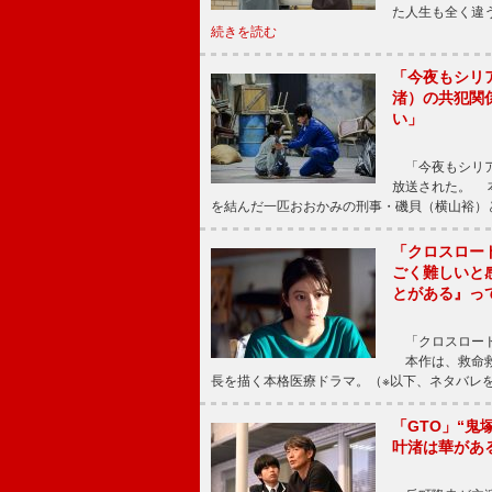
た人生も全く違
続きを読む
「今夜もシリ
渚）の共犯関
い」
「今夜もシリア
放送された。 
を結んだ一匹おおかみの刑事・磯貝（横山裕）
「クロスロー
ごく難しいと
とがある』っ
「クロスロード
本作は、救命救
長を描く本格医療ドラマ。（※以下、ネタバレ
「GTO」“
叶渚は華があ