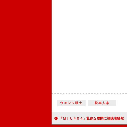
ウエンツ瑛士
松本人志
「ＭＩＵ４０４」壮絶な展開に視聴者騒然 綾野剛＆星野源の演技に「鳥肌