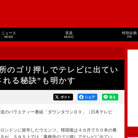
ニュース
音楽
特別企画
NEWS
MUSIC
PR
所のゴリ押しでテレビに出てい
される秘訣”も明かす
ポスト
シェア
送る
送のバラエティー番組「ダウンタウンＤＸ」（日本テレビ
ロンドンに留学したウエンツ。帰国後は４カ月で５０本の番
いるが、ＳＮＳ上では「事務所のゴリ押しでテレビに出てい