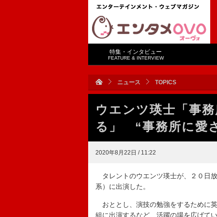
特集・インタビュー
FEATURE & INTERVIEW
ニュース
TOPICS
ウエンツ瑛士「事務
る」 “事務所に愛
2020年8月22日 / 11:22
タレントのウエンツ瑛士が、２０日放
系）に出演した。
おととし、演技の勉強をするために英
組に出演するなど、活躍の場を広げて