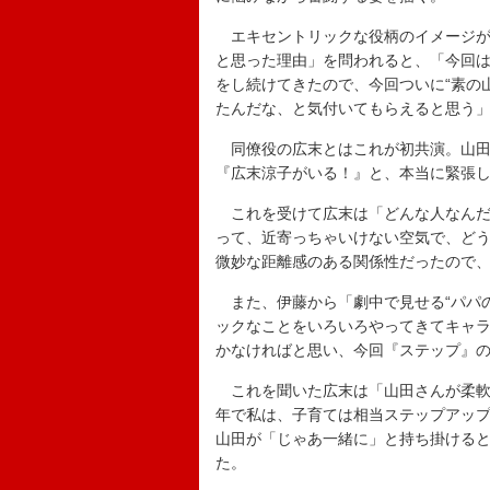
エキセントリックな役柄のイメージが
と思った理由」を問われると、「今回
をし続けてきたので、今回ついに“素の
たんだな、と気付いてもらえると思う
同僚役の広末とはこれが初共演。山田
『広末涼子がいる！』と、本当に緊張
これを受けて広末は「どんな人なんだ
って、近寄っちゃいけない空気で、ど
微妙な距離感のある関係性だったので
また、伊藤から「劇中で見せる“パパの
ックなことをいろいろやってきてキャ
かなければと思い、今回『ステップ』
これを聞いた広末は「山田さんが柔軟
年で私は、子育ては相当ステップアッ
山田が「じゃあ一緒に」と持ち掛ける
た。