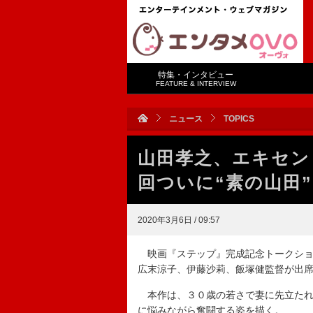
特集・インタビュー
FEATURE & INTERVIEW
ニュース
TOPICS
山田孝之、エキセン
回ついに“素の山田
2020年3月6日 / 09:57
映画『ステップ』完成記念トークショ
広末涼子、伊藤沙莉、飯塚健監督が出
本作は、３０歳の若さで妻に先立たれ
に悩みながら奮闘する姿を描く。