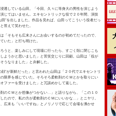
浸透している山田。「今回、久々に等身大の男性を演じよう
は演じてはいません。エキセントリックな役で２０年間、演技
山田”を出しました。作品を見れば、山田ってこういう役者だっ
」と答えて笑わせた。
は「そもそも広末さんにお会いするのが初めてだったので、
していた」と打ち明けた。
ろうと、楽しみにして現場に行ったら、すごく殻に閉じこも
うしようかと思いました」と苦笑交じりに回顧。山田は「役が
、そうなりました」と弁解した。
顔”が新鮮だった」と言われた山田は「２０代でエキセントリ
ラの限界を感じていた。そろそろ柔軟剤のＣＭとかを取りにい
のオファーを受けました」と冗談めかして返した。
剤のＣＭとか想像がつかない…」と語りながら、「この１０
プしたので、私の方が柔軟剤のＣＭにいいかな…」とニヤリ。
と、広末も「いいですね」とノリノリで応じて会場を沸かせ