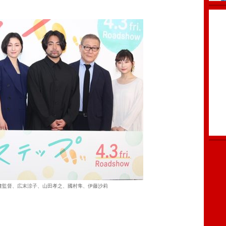
健監督、広末涼子、山田孝之、國村隼、伊藤沙莉