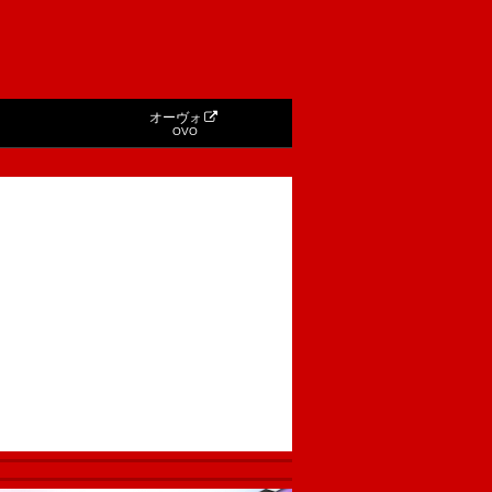
オーヴォ
OVO