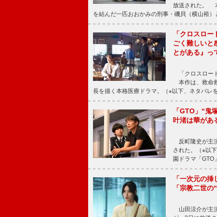
放送された。 
を結んだ一匹おおかみの刑事・磯貝（横山裕）
「クロスロー
ごく難しいと
とがある』っ
「クロスロード
本作は、救命救
長を描く本格医療ドラマ。（※以下、ネタバレ
「GTO」“
叶渚は華があ
反町隆史が主演
された。（※以
園ドラマ「GTO
「一次元の挿
「宗教二世の
山田涼介が主演