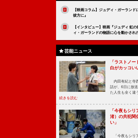
【映画コラム】ジュディ・ガーランド
彼方に』
【インタビュー】映画『ジュディ 虹の
ィ・ガーランドの物語に心を動かされ
芸能ニュース
「ラストノー
白がカッコい
内田有紀と寺西
話が、6日に放
た人生も全く違
続きを読む
「今夜もシリ
渚）の共犯関
い」
「今夜もシリア