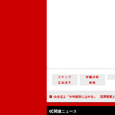
ステップ
伊藤沙莉
広末涼子
映画
ゆきぽよ「今年絶対にはやる」 花澤香菜と“悪カワ”なコ
関連ニュース