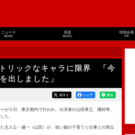
ニュース
音楽
特別企画
NEWS
MUSIC
PR
トリックなキャラに限界 「今
”を出しました」
ポスト
シェア
送る
ーが５日、東京都内で行われ、出演者の山田孝之、國村隼、
席した。
た主人公・健一（山田）が、幼い娘の子育てと仕事との両立