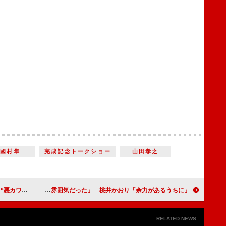
國村隼
完成記念トークショー
山田孝之
スプレで登場
石橋蓮司「“生前葬”みたいな雰囲気だった」 桃井かおり「余力があるうちに」
RELATED NEWS