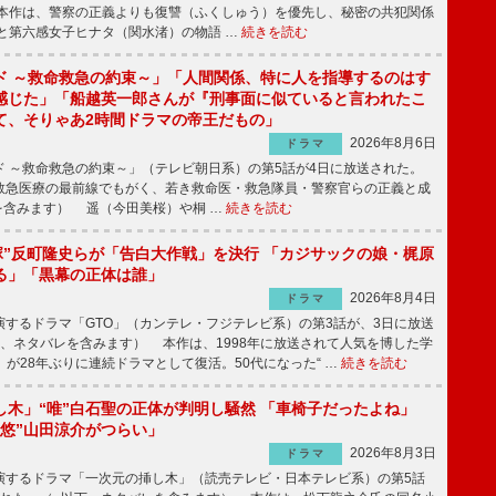
本作は、警察の正義よりも復讐（ふくしゅう）を優先し、秘密の共犯関係
と第六感女子ヒナタ（関水渚）の物語 …
続きを読む
ド ～救命救急の約束～」「人間関係、特に人を指導するのはす
感じた」「船越英一郎さんが『刑事面に似ていると言われたこ
て、そりゃあ2時間ドラマの帝王だもの」
2026年8月6日
ドラマ
 ～救命救急の約束～」（テレビ朝日系）の第5話が4日に放送された。
急医療の最前線でもがく、若き救命医・救急隊員・警察官らの正義と成
を含みます） 遥（今田美桜）や桐 …
続きを読む
鬼塚”反町隆史らが「告白大作戦」を決行 「カジサックの娘・梶原
る」「黒幕の正体は誰」
2026年8月4日
ドラマ
するドラマ「GTO」（カンテレ・フジテレビ系）の第3話が、3日に放送
下、ネタバレを含みます） 本作は、1998年に放送されて人気を博した学
」が28年ぶりに連続ドラマとして復活。50代になった“ …
続きを読む
し木」“唯”白石聖の正体が判明し騒然 「車椅子だったよね」
“悠”山田涼介がつらい」
2026年8月3日
ドラマ
するドラマ「一次元の挿し木」（読売テレビ・日本テレビ系）の第5話