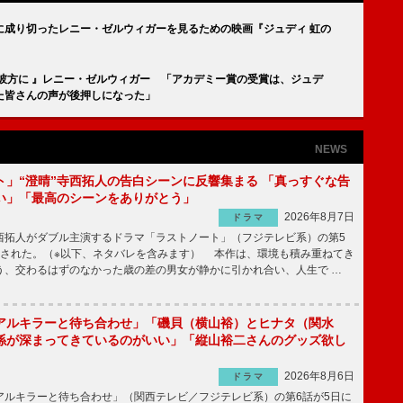
に成り切ったレニー・ゼルウィガーを見るための映画『ジュディ 虹の
彼方に 』レニー・ゼルウィガー 「アカデミー賞の受賞は、ジュデ
た皆さんの声が後押しになった」
NEWS
ト」“澄晴”寺西拓人の告白シーンに反響集まる 「真っすぐな告
い」「最高のシーンをありがとう」
2026年8月7日
ドラマ
拓人がダブル主演するドラマ「ラストノート」（フジテレビ系）の第5
送された。（※以下、ネタバレを含みます） 本作は、環境も積み重ねてき
う、交わるはずのなかった歳の差の男女が静かに引かれ合い、人生で …
アルキラーと待ち合わせ」「磯貝（横山裕）とヒナタ（関水
係が深まってきているのがいい」「縦山裕二さんのグッズ欲し
2026年8月6日
ドラマ
ルキラーと待ち合わせ」（関西テレビ／フジテレビ系）の第6話が5日に