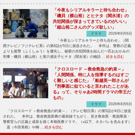
「今夜もシリアルキラーと待ち合わせ」
「磯貝（横山裕）とヒナタ（関水渚）の
共犯関係が深まってきているのがいい」
「縦山裕二さんのグッズ欲しい」
2026年8月6日
ドラマ
「今夜もシリアルキラーと待ち合わせ」（関
西テレビ／フジテレビ系）の第6話が5日に放送された。 本作は、警察の正義
よりも復讐（ふくしゅう）を優先し、秘密の共犯関係を結んだ一匹おおかみの
刑事・磯貝（横山裕）と第六感女子ヒナタ（関水渚）の物語 …
続きを読む
「クロスロード ～救命救急の約束～」
「人間関係、特に人を指導するのはすご
く難しいと感じた」「船越英一郎さんが
『刑事面に似ていると言われたことがあ
る』って、そりゃあ2時間ドラマの帝王だ
もの」
2026年8月6日
ドラマ
「クロスロード ～救命救急の約束～」（テレビ朝日系）の第5話が4日に放送
された。 本作は、救命救急医療の最前線でもがく、若き救命医・救急隊員・
警察官らの正義と成長を描く本格医療ドラマ。（※以下、ネタバレを含みます）
遥（今田美桜）や桐 …
続きを読む