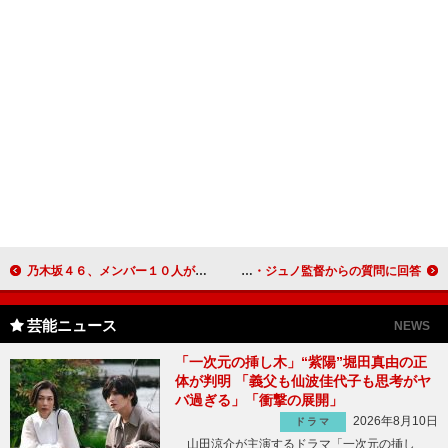
乃木坂４６、メンバー１０人が主演するドラマを配信 松村沙友理「皆さんへのクリスマスプレゼントになれば」
吉沢亮「イケメンと気付いたのは小学５年生」 ポン・ジュノ監督からの質問に回答
芸能ニュース
NEWS
「一次元の挿し木」“紫陽”堀田真由の正
体が判明 「義父も仙波佳代子も思考がヤ
バ過ぎる」「衝撃の展開」
2026年8月10日
ドラマ
山田涼介が主演するドラマ「一次元の挿し