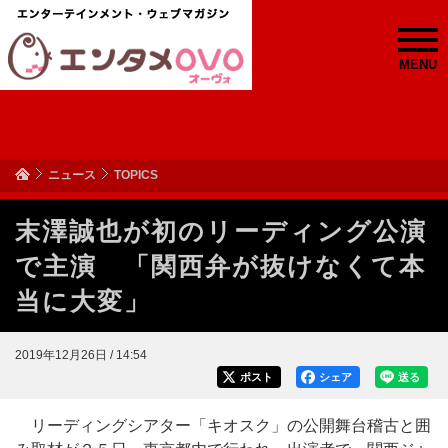
MENU
ニュース
TOPICS
末澤誠也が初のリーディング公演
で主演 「関西弁が抜けなくて本
当に大変」
2019年12月26日 / 14:54
ポスト
シェア
送る
リーディングシアター「キオスク」の公開舞台稽古と囲