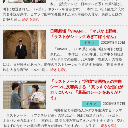
木」（読売テレビ・日本テレビ系）の第6話が、
9日に放送された。（※以下、ネタバレを含みます） 本作は、松下龍之介氏の
同名小説が原作。ヒマラヤ山中で発掘された200年前の人骨が、失踪した妹の
DNAと完 …
続きを読む
日曜劇場「VIVANT」「マジかよ野崎」
「ラストがショック過ぎてぼうぜん」
2026年8月10日
ドラマ
「VIVANT」（TBS系）の第13話が9日に放送
された。 本作は、2023年夏、日本中を熱狂さ
せたドラマの続編。乃木憂助（堺雅人）の冒険
には、まだ続きがあった。前作のラストシーンから直結する物語。“世界を巻き
込む大きな渦”が、ついに別 …
続きを読む
「ラストノート」“澄晴”寺西拓人の告白
シーンに反響集まる 「真っすぐな告白が
カッコいい」「最高のシーンをありがと
う」
2026年8月7日
ドラマ
内田有紀と寺西拓人がダブル主演するドラマ
「ラストノート」（フジテレビ系）の第5話が、6日に放送された。（※以下、
ネタバレを含みます） 本作は、環境も積み重ねてきた人生も全く違う、交わ
るはずのなかった歳の差の男女が静かに引かれ合い、人生で …
続きを読む