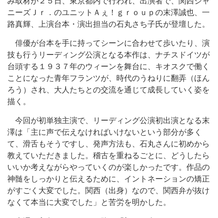
み取材が２５日、東京都内で行われ、出演者で、関西ジャ
ニーズＪｒ．のユニットＡぇ！ｇｒｏｕｐの末澤誠也、一
路真輝、上演台本・演出担当の石丸さち子氏が登壇した。
俳優が台本を手に持ってシーンに合わせて歩いたり、演
技も行うリーディング公演となる本作は、ナチスドイツが
台頭する１９３７年のウィーンを舞台に、キオスクで働く
ことになった青年フランツが、時代のうねりに翻弄（ほん
ろう）され、大人たちとの交流を通じて成長していく姿を
描く。
今回が初単独主演で、リーディング公演初出演となる末
澤は「主に声で伝えなければいけないという部分が多く
て、滑舌もそうですし、発声方法も、石丸さんに初めから
教えていただきました。稽古を重ねるごとに、どうしたら
いいか考えながらやっていくのが楽しかったです。作品の
神髄をしっかりと伝えるために、イントネーションの矯正
がすごく大変でした。関西（出身）なので、関西弁が抜け
なくて本当に大変でした」と苦労を明かした。