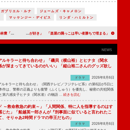
ガブリエル・ルナ
ジェームズ・キャメロン
ス
マッケンジー・デイビス
リンダ・ハミルトン
のいい所」
井ノ原快彦「Ｖ６もみんな隅っこが好き」 「楽屋の隅っこは早い者勝ちで埋まる」
NEWS
アルキラーと待ち合わせ」「磯貝（横山裕）とヒナタ（関水
係が深まってきているのがいい」「縦山裕二さんのグッズ欲し
2026年8月6日
ドラマ
ルキラーと待ち合わせ」（関西テレビ／フジテレビ系）の第6話が5日に
本作は、警察の正義よりも復讐（ふくしゅう）を優先し、秘密の共犯関係
と第六感女子ヒナタ（関水渚）の物語 …
続きを読む
ド ～救命救急の約束～」「人間関係、特に人を指導するのはす
感じた」「船越英一郎さんが『刑事面に似ていると言われたこ
て、そりゃあ2時間ドラマの帝王だもの」
2026年8月6日
ドラマ