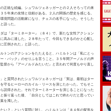
の正統な続編。シュワルツェネッガーとの２人そろっての来
は３５年来の友情と信頼がある。２人の関係の歴史を感じる。
、環境問題の活動家になり、チェスの名手になった。そうした
」と語った。
ダは『ターミネーター』（８４）で、新たな女性アクション
らに高みに達した。２８年たって、今回もできるのかと心配し
ンに圧倒された」と語った。
ルトンのアクションをたたえると、ハミルトンは「私にとっ
ビー・バック』のせりふを言うこと。３５年間アーノルドの声
ー監督から『アーノルドみたいだ』と言われて何度もやり直し
」と質問されたシュワルツェネッガーは「実は、最初はター
ラを守るヒーローのカイル・リースを演じたかった。でもそこ
から説得された。それでターミネーターを演じることになった
」と振り返った後、「自分としてはこれで終わりだと思ってい
言葉を濁した。
たい？」という質問に対し、ハミルトンは「８４年の髪形を