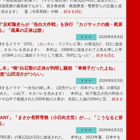
 ～救命救急の約束～」（テレビ朝日系）の第5話が4日に放送された。
急医療の最前線でもがく、若き救命医・救急隊員・警察官らの正義と成
を含みます） 遥（今田美桜）や桐 …
続きを読む
鬼塚”反町隆史らが「告白大作戦」を決行 「カジサックの娘・梶原
る」「黒幕の正体は誰」
2026年8月4日
ドラマ
するドラマ「GTO」（カンテレ・フジテレビ系）の第3話が、3日に放送
下、ネタバレを含みます） 本作は、1998年に放送されて人気を博した学
」が28年ぶりに連続ドラマとして復活。50代になった“ …
続きを読む
し木」“唯”白石聖の正体が判明し騒然 「車椅子だったよね」
“悠”山田涼介がつらい」
2026年8月3日
ドラマ
するドラマ「一次元の挿し木」（読売テレビ・日本テレビ系）の第5話
された。（※以下、ネタバレを含みます） 本作は、松下龍之介氏の同名小
ヤ山中で発掘された200年前の人骨が、失踪した妹のDNAと完 …
続きを
IVANT」「まさか長野専務（小日向文世）が…」「こうなると皆
る」
2026年8月3日
ドラマ
（TBS系）の第12話が2日に放送された。 本作は、2023年夏、日本中を