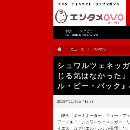
特集・インタビュー
FEATURE & INTERVIEW
ニュース
TOPICS
シュワルツェネッガ
じる気はなかった」
ル・ビー・バック』
2019年11月5日 / 18:53
映画『ターミネーター：ニュー・フェ
アーノルド・シュワルツェネッガー、
イエス、ガブリエル・ルナが登壇した