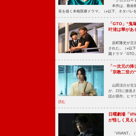
「クロスロード
本作は、救命救
長を描く本格医療ドラマ。（※以下、ネタバレ
「GTO」“
叶渚は華があ
反町隆史が主演
された。（※以
園ドラマ「GTO
「一次元の挿
「宗教二世の
山田涼介が主演
が、2日に放送
説が原作。ヒマラ
読む
日曜劇場「V
が怪しく見え
「VIVANT」