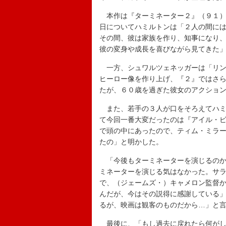
本作は『ターミネーター２』（９１）
日についてハミルトンは「２人の間に
その間、彼は家族を作り、知事になり
彼の変身や成長を喜びながら見てきた
一方、シュワルツェネッガーは「リン
ヒーロー像を作り上げ、『２』ではさ
たが、６０歳を過ぎた彼女のアクショ
また、若手の３人が口をそろえてハミ
て今回一番大変だったのは『アイル・
で頭の中にあったので、ティム・ミラ
たの」と明かした。
「今後もターミネーターを演じるのか
ミネーターを演じる気はなかった。サ
で、（ジェームズ・）キャメロン監督
んだが、今はその説得に感謝している
るが、映画は観客のものだから…」と
最後に、「もし過去に戻れたら何がし