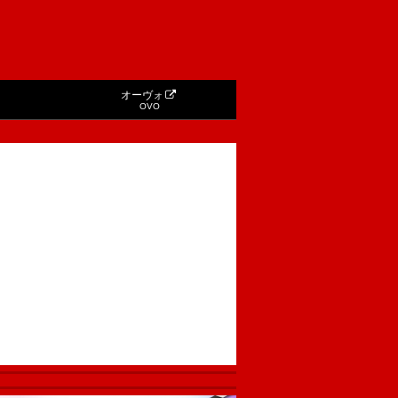
オーヴォ
OVO