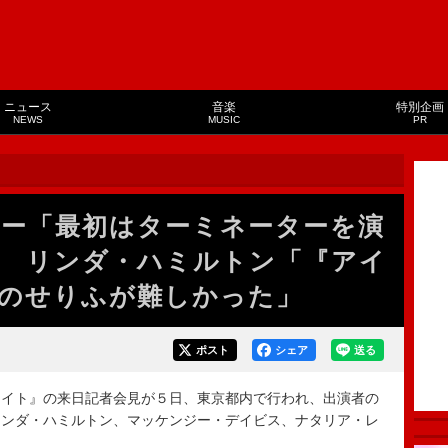
ニュース
音楽
特別企画
NEWS
MUSIC
PR
ー「最初はターミネーターを演
 リンダ・ハミルトン「『アイ
のせりふが難しかった」
ポスト
シェア
送る
イト』の来日記者会見が５日、東京都内で行われ、出演者の
リンダ・ハミルトン、マッケンジー・デイビス、ナタリア・レ
。