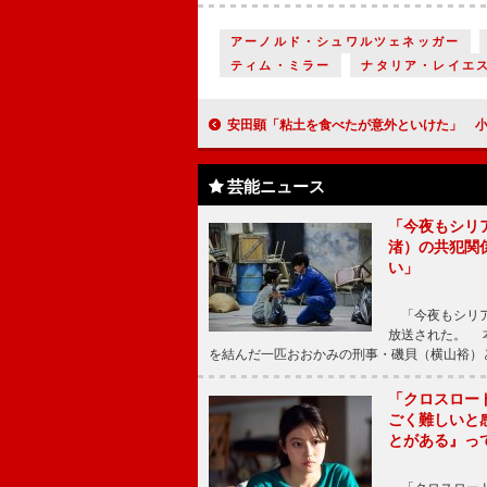
アーノルド・シュワルツェネッガー
ティム・ミラー
ナタリア・レイエ
安田顕「粘土を食べたが意外といけた」 小林豊「常滑は昔ながら
芸能ニュース
「今夜もシリ
渚）の共犯関
い」
「今夜もシリア
放送された。 
を結んだ一匹おおかみの刑事・磯貝（横山裕）
「クロスロー
ごく難しいと
とがある』っ