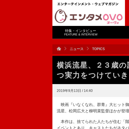
特集・インタビュー
FEATURE & INTERVIEW
ニュース
TOPICS
横浜流星、２３歳の
つ実力をつけていき
2019年9月13日 / 14:40
映画『いなくなれ、群青』大ヒット御
流星、松岡広大と柳明菜監督ほかが登
本作は、捨てられた人たちが住む「階
イベントとあり、キャストたちがネタ