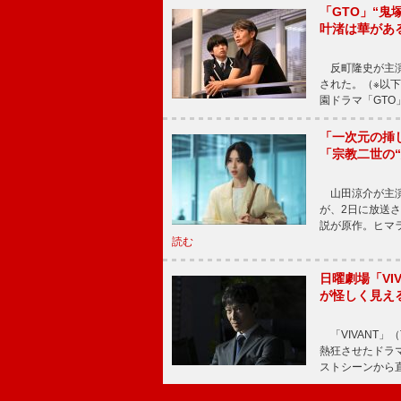
「GTO」“
叶渚は華があ
反町隆史が主演
された。（※以
園ドラマ「GTO
「一次元の挿
「宗教二世の
山田涼介が主演
が、2日に放送
説が原作。ヒマラ
読む
日曜劇場「V
が怪しく見え
「VIVANT」
熱狂させたドラ
ストシーンから直