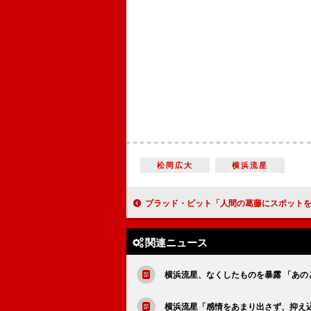
松岡広大
横浜流星
ブラッド・ピット「人間の葛藤にスポットを当てられることが映画の魅力」 「コイの話なら１時
関連ニュース
横浜流星、なくしたものを暴露 「あ
横浜流星「感情をあまり出さず、抑え