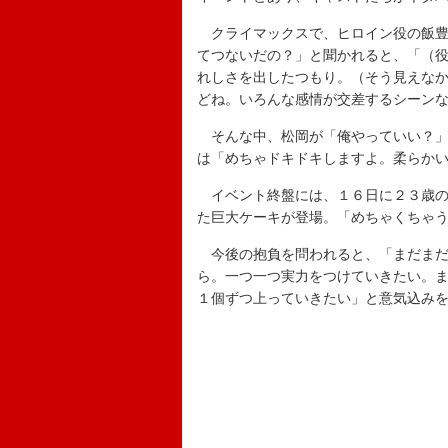
クライマックスで、ヒロイン役の飯豊ま
てつないだの？」と聞かれると、「（
れしさを出したつもり。（そう見えな
どね。いろんな感情が交差するシーン
そんな中、松岡が「俺やっていい？」
は「めちゃドキドキしますよ。柔らか
イベント終盤には、１６日に２３歳の
た巨大ケーキが登場。「めちゃくちゃ
今後の抱負を問われると、「まだまだ
ら。一つ一つ実力をつけていきたい。
１個ずつ上っていきたい」と意気込み