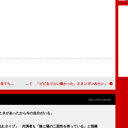
間でもできる」
平野紫耀、橋本環奈の指キスに驚く 「ビビるぐらい痛かった。スタンガンみたい」
RELATED NEWS
のときがあったから今の自分がいる」
込むタイプ」 共演者も「陰と陽の二面性を持っている」と指摘