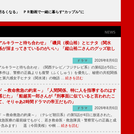
るくなる」 ＰＲ動画で一緒に暮らす“カップル”に
NEWS
アルキラーと待ち合わせ」「磯貝（横山裕）とヒナタ（関水
係が深まってきているのがいい」「縦山裕二さんのグッズ欲し
2026年8月6日
ドラマ
ルキラーと待ち合わせ」（関西テレビ／フジテレビ系）の第6話が5日に
本作は、警察の正義よりも復讐（ふくしゅう）を優先し、秘密の共犯関係
と第六感女子ヒナタ（関水渚）の物語 …
続きを読む
ド ～救命救急の約束～」「人間関係、特に人を指導するのはす
感じた」「船越英一郎さんが『刑事面に似ていると言われたこ
て、そりゃあ2時間ドラマの帝王だもの」
2026年8月6日
ドラマ
 ～救命救急の約束～」（テレビ朝日系）の第5話が4日に放送された。
急医療の最前線でもがく、若き救命医・救急隊員・警察官らの正義と成
を含みます） 遥（今田美桜）や桐 …
続きを読む