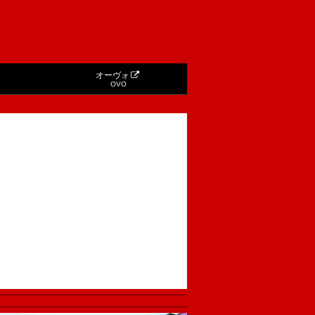
オーヴォ
OVO