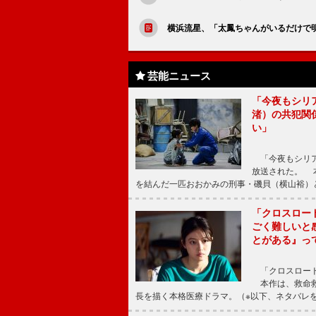
横浜流星、「太鳳ちゃんがいるだけで明
芸能ニュース
「今夜もシリ
渚）の共犯関
い」
「今夜もシリア
放送された。 
を結んだ一匹おおかみの刑事・磯貝（横山裕）
「クロスロー
ごく難しいと
とがある』っ
「クロスロード
本作は、救命救
長を描く本格医療ドラマ。（※以下、ネタバレ