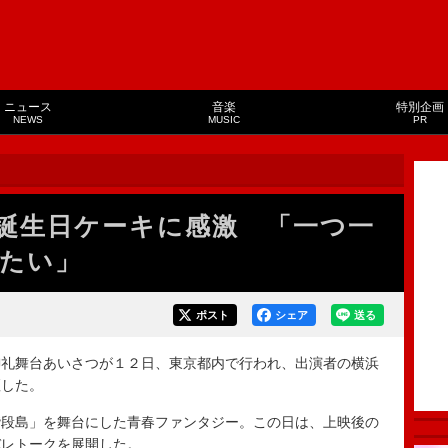
ニュース
音楽
特別企画
NEWS
MUSIC
PR
誕生日ケーキに感激 「一つ一
たい」
ポスト
シェア
送る
礼舞台あいさつが１２日、東京都内で行われ、出演者の横浜
壇した。
段島」を舞台にした青春ファンタジー。この日は、上映後の
バレトークを展開した。