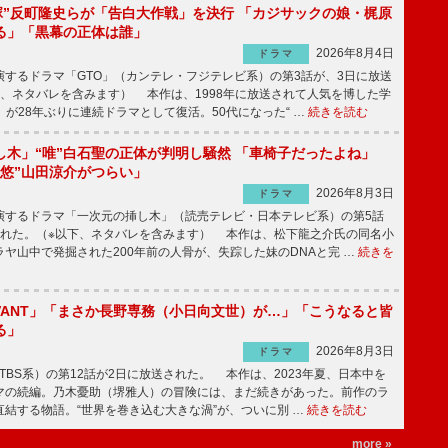
鬼塚”反町隆史らが「告白大作戦」を決行 「カジサックの娘・梶原
る」「黒幕の正体は誰」
2026年8月4日
ドラマ
するドラマ「GTO」（カンテレ・フジテレビ系）の第3話が、3日に放送
下、ネタバレを含みます） 本作は、1998年に放送されて人気を博した学
」が28年ぶりに連続ドラマとして復活。50代になった“ …
続きを読む
し木」“唯”白石聖の正体が判明し騒然 「車椅子だったよね」
“悠”山田涼介がつらい」
2026年8月3日
ドラマ
するドラマ「一次元の挿し木」（読売テレビ・日本テレビ系）の第5話
された。（※以下、ネタバレを含みます） 本作は、松下龍之介氏の同名小
ヤ山中で発掘された200年前の人骨が、失踪した妹のDNAと完 …
続きを
IVANT」「まさか長野専務（小日向文世）が…」「こうなると皆
る」
2026年8月3日
ドラマ
（TBS系）の第12話が2日に放送された。 本作は、2023年夏、日本中を
マの続編。乃木憂助（堺雅人）の冒険には、まだ続きがあった。前作のラ
結する物語。“世界を巻き込む大きな渦”が、ついに別 …
続きを読む
more »