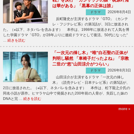
は華がある」「黒幕の正体は誰」
2026年8月4日
ドラマ
反町隆史が主演するドラマ「GTO」（カンテ
レ・フジテレビ系）の第3話が、3日に放送され
た。（※以下、ネタバレを含みます） 本作は、1998年に放送されて人気を博
した学園ドラマ「GTO」が28年ぶりに連続ドラマとして復活。50代になった“
…
続きを読む
「一次元の挿し木」“唯”白石聖の正体が
判明し騒然 「車椅子だったよね」「宗教
二世の“悠”山田涼介がつらい」
2026年8月3日
ドラマ
山田涼介が主演するドラマ「一次元の挿し
木」（読売テレビ・日本テレビ系）の第5話が、
2日に放送された。（※以下、ネタバレを含みます） 本作は、松下龍之介氏の
同名小説が原作。ヒマラヤ山中で発掘された200年前の人骨が、失踪した妹の
DNAと完 …
続きを読む
more »