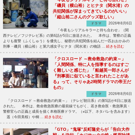
「磯貝（横山裕）とヒナタ（関水渚）の
共犯関係が深まってきているのがいい」
「縦山裕二さんのグッズ欲しい」
2026年8月6日
ドラマ
「今夜もシリアルキラーと待ち合わせ」（関
西テレビ／フジテレビ系）の第6話が5日に放送された。 本作は、警察の正義
よりも復讐（ふくしゅう）を優先し、秘密の共犯関係を結んだ一匹おおかみの
刑事・磯貝（横山裕）と第六感女子ヒナタ（関水渚）の物語 …
続きを読む
「クロスロード ～救命救急の約束～」
「人間関係、特に人を指導するのはすご
く難しいと感じた」「船越英一郎さんが
『刑事面に似ていると言われたことがあ
る』って、そりゃあ2時間ドラマの帝王だ
もの」
2026年8月6日
ドラマ
「クロスロード ～救命救急の約束～」（テレビ朝日系）の第5話が4日に放送
された。 本作は、救命救急医療の最前線でもがく、若き救命医・救急隊員・
警察官らの正義と成長を描く本格医療ドラマ。（※以下、ネタバレを含みます）
遥（今田美桜）や桐 …
続きを読む
「GTO」“鬼塚”反町隆史らが「告白大作
戦」を決行 「カジサックの娘・梶原叶渚