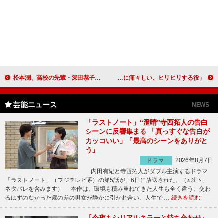
松本潤、高校の先輩・深田恭子と２０年ぶり共演 「深田さんは腹くくってるカッコいい女性」
高良健吾、変質的に女性を愛する男に 「久しぶりに痛々しい、ヒリヒリする役」
芸能ニュース
NEWS
「ラストノート」“澄晴”寺西拓人の告白
シーンに反響集まる 「真っすぐな告白が
カッコいい」「最高のシーンをありがと
う」
2026年8月7日
ドラマ
内田有紀と寺西拓人がダブル主演するドラマ
「ラストノート」（フジテレビ系）の第5話が、6日に放送された。（※以下、
ネタバレを含みます） 本作は、環境も積み重ねてきた人生も全く違う、交わ
るはずのなかった歳の差の男女が静かに引かれ合い、人生で …
続きを読む
「今夜もシリアルキラーと待ち合わせ」