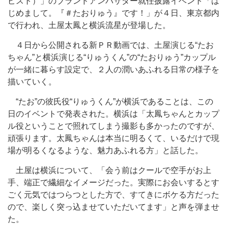
ピスト）」のブランドアンバサダー就任披露イベント「は
じめまして。『＃たおりゅう』です！」が４日、東京都内
で行われ、土屋太鳳と横浜流星が登場した。
４日から公開される新ＰＲ動画では、土屋演じる“たお
ちゃん”と横浜演じる“りゅうくん”の“たおりゅう”カップル
が一緒に暮らす設定で、２人の潤いあふれる日常の様子を
描いていく。
“たお”の彼氏役“りゅうくん”が横浜であることは、この
日のイベントで発表された。横浜は「太鳳ちゃんとカップ
ル役ということで照れてしまう撮影も多かったのですが、
頑張ります。太鳳ちゃんは本当に明るくて、いるだけで現
場が明るくなるような、魅力あふれる方」と話した。
土屋は横浜について、「会う前はクールで空手がお上
手、端正で繊細なイメージだった。実際にお会いするとす
ごく元気ではつらつとした方で、すてきにボケる方だった
ので、楽しく突っ込ませていただいてます」と声を弾ませ
た。