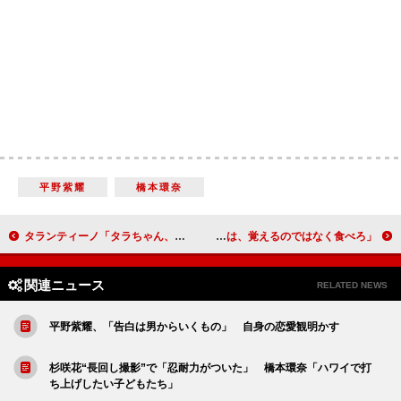
平野紫耀
橋本環奈
タランティーノ「タラちゃん、ベリー・ハッピー」 レオ様「今日のファンは最高」
西島秀俊、西田敏行からのアドバイスを明かす 「せりふは、覚えるのではなく食べろ」
関連ニュース
RELATED NEWS
平野紫耀、「告白は男からいくもの」 自身の恋愛観明かす
杉咲花“長回し撮影”で「忍耐力がついた」 橋本環奈「ハワイで打
ち上げしたい子どもたち」