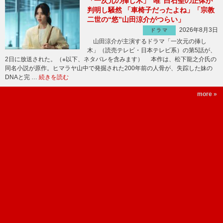
「一次元の挿し木」“唯”白石聖の正体が
判明し騒然 「車椅子だったよね」「宗教
二世の“悠”山田涼介がつらい」
2026年8月3日
ドラマ
山田涼介が主演するドラマ「一次元の挿し
木」（読売テレビ・日本テレビ系）の第5話が、
2日に放送された。（※以下、ネタバレを含みます） 本作は、松下龍之介氏の
同名小説が原作。ヒマラヤ山中で発掘された200年前の人骨が、失踪した妹の
DNAと完 …
続きを読む
more »