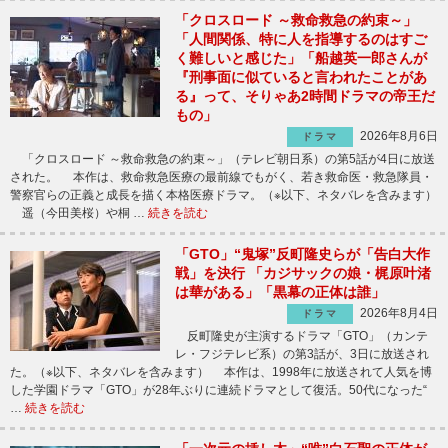
「クロスロード ～救命救急の約束～」
「人間関係、特に人を指導するのはすご
く難しいと感じた」「船越英一郎さんが
『刑事面に似ていると言われたことがあ
る』って、そりゃあ2時間ドラマの帝王だ
もの」
2026年8月6日
ドラマ
「クロスロード ～救命救急の約束～」（テレビ朝日系）の第5話が4日に放送
された。 本作は、救命救急医療の最前線でもがく、若き救命医・救急隊員・
警察官らの正義と成長を描く本格医療ドラマ。（※以下、ネタバレを含みます）
遥（今田美桜）や桐 …
続きを読む
「GTO」“鬼塚”反町隆史らが「告白大作
戦」を決行 「カジサックの娘・梶原叶渚
は華がある」「黒幕の正体は誰」
2026年8月4日
ドラマ
反町隆史が主演するドラマ「GTO」（カンテ
レ・フジテレビ系）の第3話が、3日に放送され
た。（※以下、ネタバレを含みます） 本作は、1998年に放送されて人気を博
した学園ドラマ「GTO」が28年ぶりに連続ドラマとして復活。50代になった“
…
続きを読む