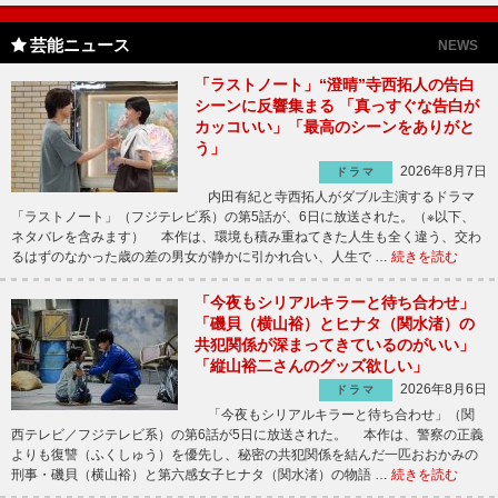
芸能ニュース
NEWS
「ラストノート」“澄晴”寺西拓人の告白
シーンに反響集まる 「真っすぐな告白が
カッコいい」「最高のシーンをありがと
う」
2026年8月7日
ドラマ
内田有紀と寺西拓人がダブル主演するドラマ
「ラストノート」（フジテレビ系）の第5話が、6日に放送された。（※以下、
ネタバレを含みます） 本作は、環境も積み重ねてきた人生も全く違う、交わ
るはずのなかった歳の差の男女が静かに引かれ合い、人生で …
続きを読む
「今夜もシリアルキラーと待ち合わせ」
「磯貝（横山裕）とヒナタ（関水渚）の
共犯関係が深まってきているのがいい」
「縦山裕二さんのグッズ欲しい」
2026年8月6日
ドラマ
「今夜もシリアルキラーと待ち合わせ」（関
西テレビ／フジテレビ系）の第6話が5日に放送された。 本作は、警察の正義
よりも復讐（ふくしゅう）を優先し、秘密の共犯関係を結んだ一匹おおかみの
刑事・磯貝（横山裕）と第六感女子ヒナタ（関水渚）の物語 …
続きを読む