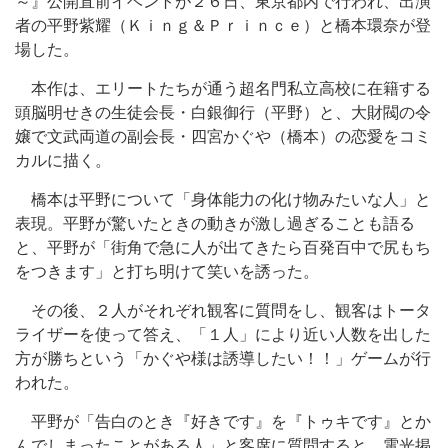
～』公開直前イベントが２６日、東京都内で行われ、出演
者の平野紫耀（Ｋｉｎｇ＆Ｐｒｉｎｃｅ）と橋本環奈が登
場した。
本作は、エリートたちが通う超名門私立高校に在籍する
頭脳明せきの生徒会長・白銀御行（平野）と、大財閥の令
嬢で文武両道の副会長・四宮かぐや（橋本）の恋愛をコミ
カルに描く。
橋本は平野について「身体能力の化け物みたいな人」と
表現。平野が驚いたときの動きが激し過ぎることも語る
と、平野が「街角で急に人が出てきたら百発百中で尻もち
をつきます」と打ち明けて笑いを誘った。
その後、２人がそれぞれ観客に質問をし、観客はトータ
ライザーを使って答え、「１人」により近い人数を出した
方が勝ちという「かぐや様は誘導したい！！」ゲームが行
われた。
平野が「告白のとき『好きです』を『トゥキです』とか
んでしまったことがある人」と客席に質問すると、電光掲