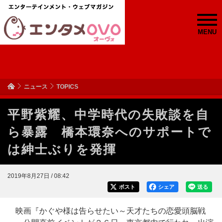
MENU
ニュース
TOPICS
平野紫耀、中学時代の失敗談を自
ら暴露 橋本環奈へのサポートで
は紳士ぶりを発揮
2019年8月27日 / 08:42
ポスト
シェア
送る
映画『かぐや様は告らせたい～天才たちの恋愛頭脳戦