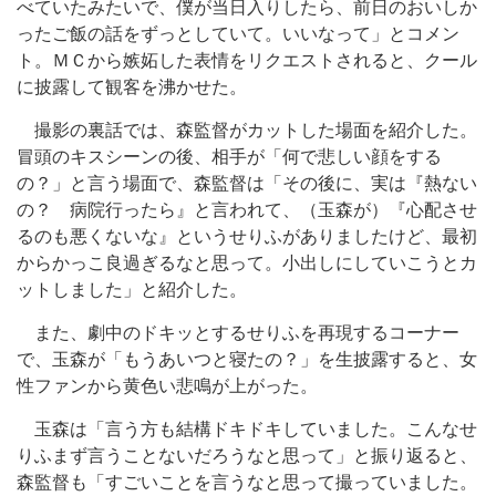
べていたみたいで、僕が当日入りしたら、前日のおいしか
ったご飯の話をずっとしていて。いいなって」とコメン
ト。ＭＣから嫉妬した表情をリクエストされると、クール
に披露して観客を沸かせた。
撮影の裏話では、森監督がカットした場面を紹介した。
冒頭のキスシーンの後、相手が「何で悲しい顔をする
の？」と言う場面で、森監督は「その後に、実は『熱ない
の？ 病院行ったら』と言われて、（玉森が）『心配させ
るのも悪くないな』というせりふがありましたけど、最初
からかっこ良過ぎるなと思って。小出しにしていこうとカ
ットしました」と紹介した。
また、劇中のドキッとするせりふを再現するコーナー
で、玉森が「もうあいつと寝たの？」を生披露すると、女
性ファンから黄色い悲鳴が上がった。
玉森は「言う方も結構ドキドキしていました。こんなせ
りふまず言うことないだろうなと思って」と振り返ると、
森監督も「すごいことを言うなと思って撮っていました。