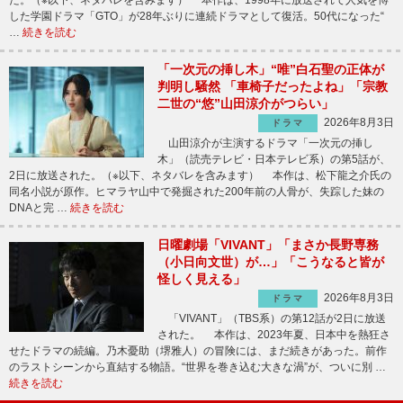
た。（※以下、ネタバレを含みます） 本作は、1998年に放送されて人気を博
した学園ドラマ「GTO」が28年ぶりに連続ドラマとして復活。50代になった“
…
続きを読む
「一次元の挿し木」“唯”白石聖の正体が
判明し騒然 「車椅子だったよね」「宗教
二世の“悠”山田涼介がつらい」
2026年8月3日
ドラマ
山田涼介が主演するドラマ「一次元の挿し
木」（読売テレビ・日本テレビ系）の第5話が、
2日に放送された。（※以下、ネタバレを含みます） 本作は、松下龍之介氏の
同名小説が原作。ヒマラヤ山中で発掘された200年前の人骨が、失踪した妹の
DNAと完 …
続きを読む
日曜劇場「VIVANT」「まさか長野専務
（小日向文世）が…」「こうなると皆が
怪しく見える」
2026年8月3日
ドラマ
「VIVANT」（TBS系）の第12話が2日に放送
された。 本作は、2023年夏、日本中を熱狂さ
せたドラマの続編。乃木憂助（堺雅人）の冒険には、まだ続きがあった。前作
のラストシーンから直結する物語。“世界を巻き込む大きな渦”が、ついに別 …
続きを読む