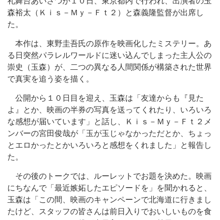
礼舞台あいさつが１０日、東京都内で行われ、出演者の玉
森裕太（Ｋｉｓ－Ｍｙ－Ｆｔ２）と森義隆監督が出席し
た。
本作は、東野圭吾氏の原作を映画化したミステリー。あ
る日突然パラレルワールドに迷い込んでしまった主人公の
崇史（玉森）が、二つの異なる人間関係が構築された世界
で真実を追う姿を描く。
公開から１０日目を迎え、玉森は「友達からも『見た
よ』とか、映画の半券の写真を送ってくれたり、いろいろ
な感想が届いています」と話し、Ｋｉｓ－Ｍｙ－Ｆｔ２メ
ンバーの宮田俊哉が「玉が玉じゃなかっただとか、ちょっ
とエロかったとかいろいろと感想をくれました」と報告し
た。
その後のトークでは、ルーレットでお題を決めた。映画
にちなんで「最近嫉妬したエピソードを」を聞かれると、
玉森は「この間、映画のキャンペーンで北海道に行きまし
たけど、スタッフの皆さんは前日入りでおいしいものを食