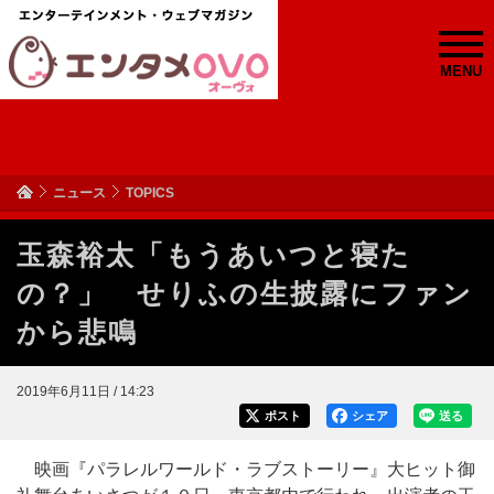
MENU
ニュース
TOPICS
玉森裕太「もうあいつと寝た
の？」 せりふの生披露にファン
から悲鳴
2019年6月11日 / 14:23
ポスト
シェア
送る
映画『パラレルワールド・ラブストーリー』大ヒット御