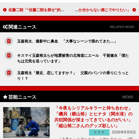
佐藤二朗「“佐藤二朗を探せ”的な感じが面白い」 佐久間由衣「二つの世界観が楽しめる作品」
中村勘九郎「宝物になりました」 阿部サダヲ「何をするか分からない感じでやりたい」
関連ニュース
RELATED NEWS
玉森裕太、撮影中に鼻血 「大事なシーンで垂れてきた…」
キスマイ玉森裕太らが地震被害の北海道にエール 千賀健永「僕た
ちは元気を送っています」
玉森裕太「最近、恋してますか？」 父親のパンツの香りにうっと
り！？
芸能ニュース
NEWS
「今夜もシリアルキラーと待ち合わせ」
「磯貝（横山裕）とヒナタ（関水渚）の
共犯関係が深まってきているのがいい」
「縦山裕二さんのグッズ欲しい」
2026年8月6日
ドラマ