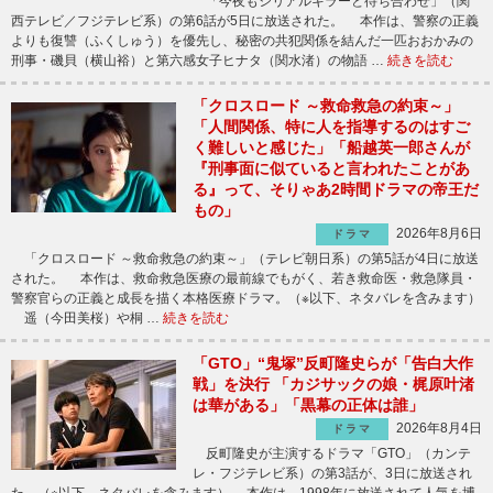
「今夜もシリアルキラーと待ち合わせ」（関
西テレビ／フジテレビ系）の第6話が5日に放送された。 本作は、警察の正義
よりも復讐（ふくしゅう）を優先し、秘密の共犯関係を結んだ一匹おおかみの
刑事・磯貝（横山裕）と第六感女子ヒナタ（関水渚）の物語 …
続きを読む
「クロスロード ～救命救急の約束～」
「人間関係、特に人を指導するのはすご
く難しいと感じた」「船越英一郎さんが
『刑事面に似ていると言われたことがあ
る』って、そりゃあ2時間ドラマの帝王だ
もの」
2026年8月6日
ドラマ
「クロスロード ～救命救急の約束～」（テレビ朝日系）の第5話が4日に放送
された。 本作は、救命救急医療の最前線でもがく、若き救命医・救急隊員・
警察官らの正義と成長を描く本格医療ドラマ。（※以下、ネタバレを含みます）
遥（今田美桜）や桐 …
続きを読む
「GTO」“鬼塚”反町隆史らが「告白大作
戦」を決行 「カジサックの娘・梶原叶渚
は華がある」「黒幕の正体は誰」
2026年8月4日
ドラマ
反町隆史が主演するドラマ「GTO」（カンテ
レ・フジテレビ系）の第3話が、3日に放送され