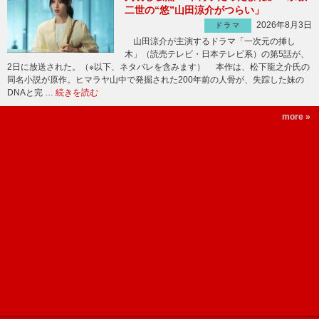
二世の“悠”山田涼介がつらい」
2026年8月3日
ドラマ
山田涼介が主演するドラマ「一次元の挿し
木」（読売テレビ・日本テレビ系）の第5話が、
2日に放送された。（※以下、ネタバレを含みます） 本作は、松下龍之介氏の
同名小説が原作。ヒマラヤ山中で発掘された200年前の人骨が、失踪した妹の
DNAと完 …
続きを読む
more »