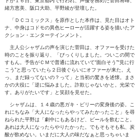
トが１６日、東京都内で行われ、声優を務めた菅田将暉、
緒方恵美、阪口大助、平野綾が登壇した。
「ＤＣコミックス」を原作とした本作は、見た目はオト
ナ、中身はコドモの異色ヒーローが活躍する姿を描いたア
クション・エンターテインメント。
主人公シャザムの声を演じた菅田は、オファーを受けた
時のことを振り返り、「びっくりしました。ついこの間で
すもん。予告がＣＭで普通に流れていて“面白そう”“見に行
こう”と思っていたら２日後ぐらいにオファーが来た。え
っ、まだ録ってないの？って」と当初の驚きを述懐。まさ
かの大役に「逆に悩みました。詐欺じゃないかと。光栄で
す。ありがたいです」と笑顔を見せた。
シャザムは、１４歳の悪ガキ・ビリーの変身後の姿。こ
れにちなみ「大人になったらやってみたかったこと」を尋
ねられた平野は「劇中にもあるけど、ビールを飲むこと。
あれは大人になったらやりたかった。でもそもそも私、炭
酸が飲めない。いまだに大人の味だなぁと思っちゃいま