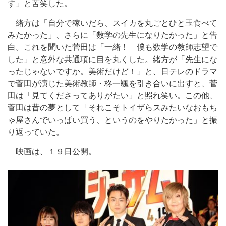
す」と苦笑した。
緒方は「自分で稼いだら、スイカを丸ごとひと玉食べて
みたかった」、さらに「数学の先生になりたかった」と告
白。これを聞いた菅田は「一緒！ 僕も数学の教師志望で
した」と意外な共通項に目を丸くした。緒方が「先生にな
ったじゃないですか。美術だけど！」と、日テレのドラマ
で菅田が演じた美術教師・柊一颯を引き合いに出すと、菅
田は「見てくださってありがたい」と照れ笑い。この他、
菅田は昔の夢として「それこそトイザらスみたいなおもち
ゃ屋さんでいっぱい買う、というのをやりたかった」と振
り返っていた。
映画は、１９日公開。