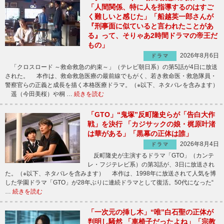
「人間関係、特に人を指導するのはすご
く難しいと感じた」「船越英一郎さんが
『刑事面に似ていると言われたことがあ
る』って、そりゃあ2時間ドラマの帝王だ
もの」
2026年8月6日
ドラマ
「クロスロード ～救命救急の約束～」（テレビ朝日系）の第5話が4日に放送
された。 本作は、救命救急医療の最前線でもがく、若き救命医・救急隊員・
警察官らの正義と成長を描く本格医療ドラマ。（※以下、ネタバレを含みます）
遥（今田美桜）や桐 …
続きを読む
「GTO」“鬼塚”反町隆史らが「告白大作
戦」を決行 「カジサックの娘・梶原叶渚
は華がある」「黒幕の正体は誰」
2026年8月4日
ドラマ
反町隆史が主演するドラマ「GTO」（カンテ
レ・フジテレビ系）の第3話が、3日に放送され
た。（※以下、ネタバレを含みます） 本作は、1998年に放送されて人気を博
した学園ドラマ「GTO」が28年ぶりに連続ドラマとして復活。50代になった“
…
続きを読む
「一次元の挿し木」“唯”白石聖の正体が
判明し騒然 「車椅子だったよね」「宗教