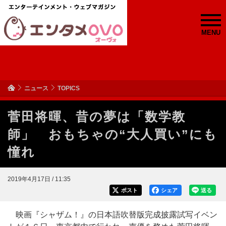
MENU
ニュース
TOPICS
菅田将暉、昔の夢は「数学教
師」 おもちゃの“大人買い”にも
憧れ
2019年4月17日 / 11:35
ポスト
シェア
送る
映画『シャザム！』の日本語吹替版完成披露試写イベン