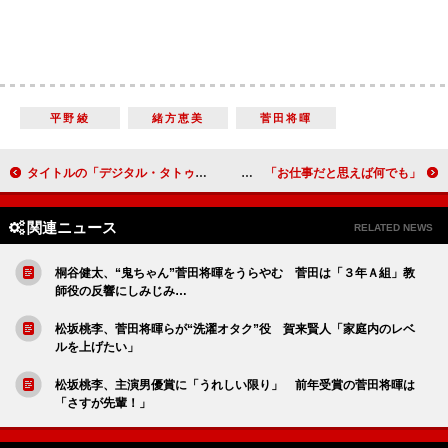
平野綾
緒方恵美
菅田将暉
タイトルの「デジタル・タトゥー」に対照的な突っ込み 高橋克実「われわれ世代が考える名前」、瀬戸康史「かっこいいな」
デヴィ夫人、ネズミの“ジェリー夫人”に変身 「お仕事だと思えば何でも」
関連ニュース
RELATED NEWS
桐谷健太、“鬼ちゃん”菅田将暉をうらやむ 菅田は「３年Ａ組」教
師役の反響にしみじみ…
松坂桃李、菅田将暉らが“洗濯オタク”役 賀来賢人「家庭内のレベ
ルを上げたい」
松坂桃李、主演男優賞に「うれしい限り」 前年受賞の菅田将暉は
「さすが先輩！」