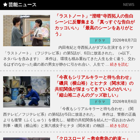
芸能ニュース
NEWS
「ラストノート」“澄晴”寺西拓人の告白
シーンに反響集まる 「真っすぐな告白が
カッコいい」「最高のシーンをありがと
う」
2026年8月7日
ドラマ
内田有紀と寺西拓人がダブル主演するドラマ
「ラストノート」（フジテレビ系）の第5話が、6日に放送された。（※以下、
ネタバレを含みます） 本作は、環境も積み重ねてきた人生も全く違う、交わ
るはずのなかった歳の差の男女が静かに引かれ合い、人生で …
続きを読む
「今夜もシリアルキラーと待ち合わせ」
「磯貝（横山裕）とヒナタ（関水渚）の
共犯関係が深まってきているのがいい」
「縦山裕二さんのグッズ欲しい」
2026年8月6日
ドラマ
「今夜もシリアルキラーと待ち合わせ」（関
西テレビ／フジテレビ系）の第6話が5日に放送された。 本作は、警察の正義
よりも復讐（ふくしゅう）を優先し、秘密の共犯関係を結んだ一匹おおかみの
刑事・磯貝（横山裕）と第六感女子ヒナタ（関水渚）の物語 …
続きを読む
「クロスロード ～救命救急の約束～」