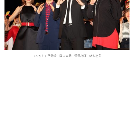
（左から）平野綾、阪口大助、菅田将暉、緒方恵美