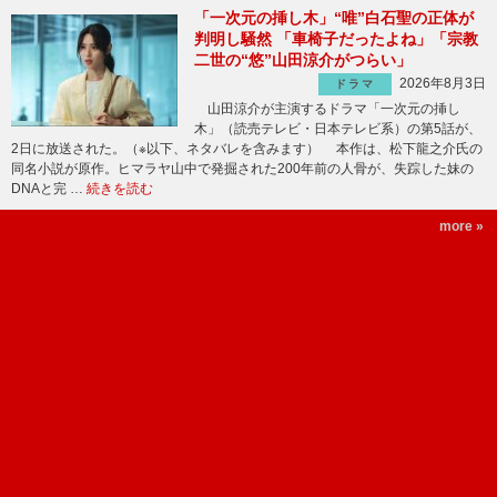
「一次元の挿し木」“唯”白石聖の正体が
判明し騒然 「車椅子だったよね」「宗教
二世の“悠”山田涼介がつらい」
2026年8月3日
ドラマ
山田涼介が主演するドラマ「一次元の挿し
木」（読売テレビ・日本テレビ系）の第5話が、
2日に放送された。（※以下、ネタバレを含みます） 本作は、松下龍之介氏の
同名小説が原作。ヒマラヤ山中で発掘された200年前の人骨が、失踪した妹の
DNAと完 …
続きを読む
more »