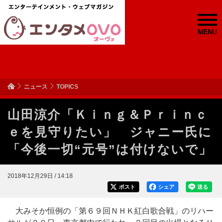
MENU
ニュース
TOPICS
山田涼介「Ｋｉｎｇ＆Ｐｒｉｎｃ
ｅを見守りたい」 ジャニー氏に
「今後一切“元号”は付けないで」
2018年12月29日 / 14:18
ポスト
シェア
送る
大みそか恒例の「第６９回ＮＨＫ紅白歌合戦」のリハー