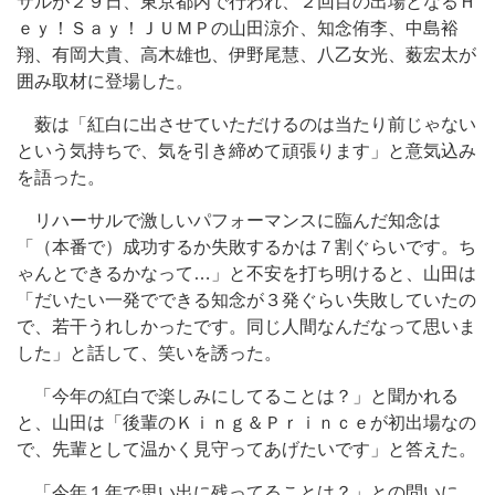
サルが２９日、東京都内で行われ、２回目の出場となるＨ
ｅｙ！Ｓａｙ！ＪＵＭＰの山田涼介、知念侑李、中島裕
翔、有岡大貴、高木雄也、伊野尾慧、八乙女光、薮宏太が
囲み取材に登場した。
薮は「紅白に出させていただけるのは当たり前じゃない
という気持ちで、気を引き締めて頑張ります」と意気込み
を語った。
リハーサルで激しいパフォーマンスに臨んだ知念は
「（本番で）成功するか失敗するかは７割ぐらいです。ち
ゃんとできるかなって…」と不安を打ち明けると、山田は
「だいたい一発でできる知念が３発ぐらい失敗していたの
で、若干うれしかったです。同じ人間なんだなって思いま
した」と話して、笑いを誘った。
「今年の紅白で楽しみにしてることは？」と聞かれる
と、山田は「後輩のＫｉｎｇ＆Ｐｒｉｎｃｅが初出場なの
で、先輩として温かく見守ってあげたいです」と答えた。
「今年１年で思い出に残ってることは？」との問いに