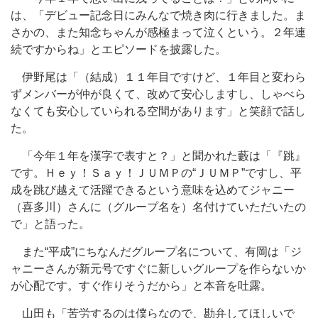
は、「デビュー記念日にみんなで焼き肉に行きました。ま
さかの、また知念ちゃんが感極まって泣くという。２年連
続ですからね」とエピソードを披露した。
伊野尾は「（結成）１１年目ですけど、１年目と変わら
ずメンバーが仲が良くて、改めて安心しますし、しゃべら
なくても安心していられる空間があります」と笑顔で話し
た。
「今年１年を漢字で表すと？」と聞かれた藪は「『跳』
です。Ｈｅｙ！Ｓａｙ！ＪＵＭＰの“ＪＵＭＰ”ですし、平
成を跳び越えて活躍できるという意味を込めてジャニー
（喜多川）さんに（グループ名を）名付けていただいたの
で」と語った。
また“平成”にちなんだグループ名について、有岡は「ジ
ャニーさんが新元号ですぐに新しいグループを作らないか
が心配です。すぐ作りそうだから」と本音を吐露。
山田も「苦労するのは僕らなので、勘弁してほしいで