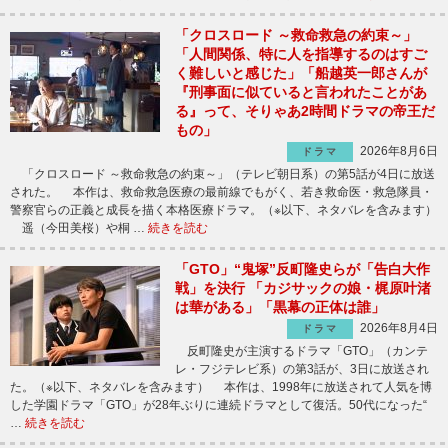
「クロスロード ～救命救急の約束～」
「人間関係、特に人を指導するのはすご
く難しいと感じた」「船越英一郎さんが
『刑事面に似ていると言われたことがあ
る』って、そりゃあ2時間ドラマの帝王だ
もの」
2026年8月6日
ドラマ
「クロスロード ～救命救急の約束～」（テレビ朝日系）の第5話が4日に放送
された。 本作は、救命救急医療の最前線でもがく、若き救命医・救急隊員・
警察官らの正義と成長を描く本格医療ドラマ。（※以下、ネタバレを含みます）
遥（今田美桜）や桐 …
続きを読む
「GTO」“鬼塚”反町隆史らが「告白大作
戦」を決行 「カジサックの娘・梶原叶渚
は華がある」「黒幕の正体は誰」
2026年8月4日
ドラマ
反町隆史が主演するドラマ「GTO」（カンテ
レ・フジテレビ系）の第3話が、3日に放送され
た。（※以下、ネタバレを含みます） 本作は、1998年に放送されて人気を博
した学園ドラマ「GTO」が28年ぶりに連続ドラマとして復活。50代になった“
…
続きを読む