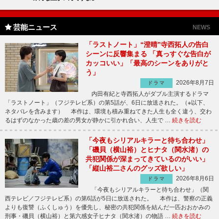
芸能ニュース
NEWS
「ラストノート」“澄晴”寺西拓人の告白
シーンに反響集まる 「真っすぐな告白が
カッコいい」「最高のシーンをありがと
う」
2026年8月7日
ドラマ
内田有紀と寺西拓人がダブル主演するドラマ
「ラストノート」（フジテレビ系）の第5話が、6日に放送された。（※以下、
ネタバレを含みます） 本作は、環境も積み重ねてきた人生も全く違う、交わ
るはずのなかった歳の差の男女が静かに引かれ合い、人生で …
続きを読む
「今夜もシリアルキラーと待ち合わせ」
「磯貝（横山裕）とヒナタ（関水渚）の
共犯関係が深まってきているのがいい」
「縦山裕二さんのグッズ欲しい」
2026年8月6日
ドラマ
「今夜もシリアルキラーと待ち合わせ」（関
西テレビ／フジテレビ系）の第6話が5日に放送された。 本作は、警察の正義
よりも復讐（ふくしゅう）を優先し、秘密の共犯関係を結んだ一匹おおかみの
刑事・磯貝（横山裕）と第六感女子ヒナタ（関水渚）の物語 …
続きを読む