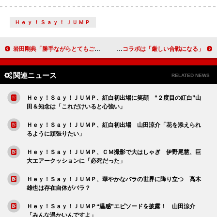
Ｈｅｙ！Ｓａｙ！ＪＵＭＰ
岩田剛典「勝手ながらとてもご縁を感じている」 「石原裕次郎新人賞」受賞に笑顔
刀剣男士、今年を漢字一字で表すと「刀」 山内惠介とのコラボは「厳しい合戦になる」
関連ニュース
RELATED NEWS
Ｈｅｙ！Ｓａｙ！ＪＵＭＰ、紅白初出場に笑顔 “２度目の紅白”山
田＆知念は「これだけいると心強い」
Ｈｅｙ！Ｓａｙ！ＪＵＭＰ、紅白初出場 山田涼介「花を添えられ
るように頑張りたい」
Ｈｅｙ！Ｓａｙ！ＪＵＭＰ、ＣＭ撮影で大はしゃぎ 伊野尾慧、巨
大エアークッションに「必死だった」
Ｈｅｙ！Ｓａｙ！ＪＵＭＰ、華やかなバラの世界に降り立つ 髙木
雄也は存在自体がバラ？
Ｈｅｙ！Ｓａｙ！ＪＵＭＰ“温感”エピソードを披露！ 山田涼介
「みんな温かいんですよ」