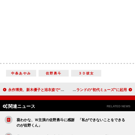
中条あやみ
佐野勇斗
３Ｄ彼女
永作博美、新木優子と浴衣姿で“夏祭り” 「小学生のころは型抜きにハマって…」
藤原紀香、夫・愛之助にも「勧めてみます」 コスメブランドの“初代ミューズ”に起用
関連ニュース
RELATED NEWS
葵わかな、Ｗ主演の佐野勇斗に感謝 「私ができないことをできる
のが佐野くん」