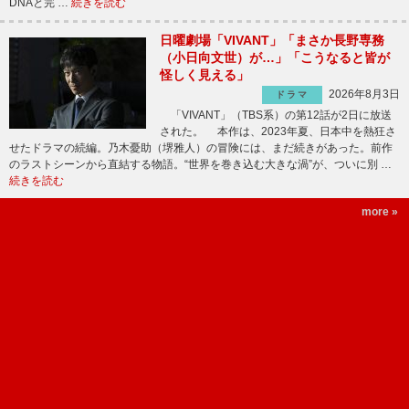
DNAと完 …
続きを読む
日曜劇場「VIVANT」「まさか長野専務
（小日向文世）が…」「こうなると皆が
怪しく見える」
2026年8月3日
ドラマ
「VIVANT」（TBS系）の第12話が2日に放送
された。 本作は、2023年夏、日本中を熱狂さ
せたドラマの続編。乃木憂助（堺雅人）の冒険には、まだ続きがあった。前作
のラストシーンから直結する物語。“世界を巻き込む大きな渦”が、ついに別 …
続きを読む
more »