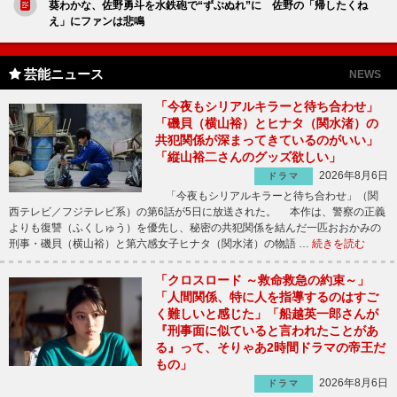
葵わかな、佐野勇斗を水鉄砲で“ずぶぬれ”に 佐野の「帰したくね
え」にファンは悲鳴
芸能ニュース
NEWS
「今夜もシリアルキラーと待ち合わせ」
「磯貝（横山裕）とヒナタ（関水渚）の
共犯関係が深まってきているのがいい」
「縦山裕二さんのグッズ欲しい」
2026年8月6日
ドラマ
「今夜もシリアルキラーと待ち合わせ」（関
西テレビ／フジテレビ系）の第6話が5日に放送された。 本作は、警察の正義
よりも復讐（ふくしゅう）を優先し、秘密の共犯関係を結んだ一匹おおかみの
刑事・磯貝（横山裕）と第六感女子ヒナタ（関水渚）の物語 …
続きを読む
「クロスロード ～救命救急の約束～」
「人間関係、特に人を指導するのはすご
く難しいと感じた」「船越英一郎さんが
『刑事面に似ていると言われたことがあ
る』って、そりゃあ2時間ドラマの帝王だ
もの」
2026年8月6日
ドラマ