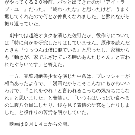
がやってくる２０秒前。パッと出てきたのが『アイ・ラ
ブ・ユー』だった。『終わったな』と思ったけど、うまく
返してくれたので何とか仲良くなれました」と照れながら
振り返っていた。
劇中では超絶オタクを演じた佐野だが、役作りについて
は「特に何かを研究したりはしていません。原作を読んだ
ときも『つっつんは僕に似ている』と思ったし、家族から
も『動きが、家でふざけている時のあんたじゃん』と言わ
れたぐらいです」と答えた。
一方、完璧超絶美少女を演じた中条は、プレッシャーが
相当あったようで、「漫画だからこそこんなにもかわいい
わけで、『これをやれ！と言われるこっちの気持ちにもな
れ』と思いました」と苦笑い。「いつもはいっぱい食べる
のに腹八分目にしたり、鏡を見て表情の研究をしたりしま
した」と役作りの苦労を明かしていた。
映画は９月１４日から公開。