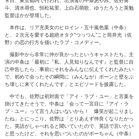
８日、東京都内で行われ、出演者の中条あやみ、佐野勇
斗、清水尋也、恒松祐里、上白石萌歌、ゆうたろうと英勉
監督ほかが登壇した。
本作は、リア充美女のヒロイン・五十嵐色葉（中条）
と、２次元を愛する超絶オタク“つっつん”こと筒井光（佐
野）の恋の行方を描いたラブ・コメディー。
撮影中から非常に仲が良かったというキャストたち。主
演の中条は「最初に『私、人見知りなんです』と監督に自
己申告したら、事前にそれをみんなに伝えてくれたみたい
で、初めて会ったその瞬間に（みんなが）ボーンと壁をぶ
ち壊しに来てくれたんです」とエピソードを披露した。
中でも、佐野は初対面で「アイ・ラブ・ユー」と言葉を
掛けてきたそうで、中条は「会って一言目に『アイ・ラ
ブ・ユー』って言う人はいないから！ 爆笑が起こりまし
たね」とにっこり。佐野は「とりあえず仲良くなりたかっ
た。英語がしゃべれると聞いていたので、英語で言いたい
と思ったけど、それを思いついたのがポーちゃん（中条）