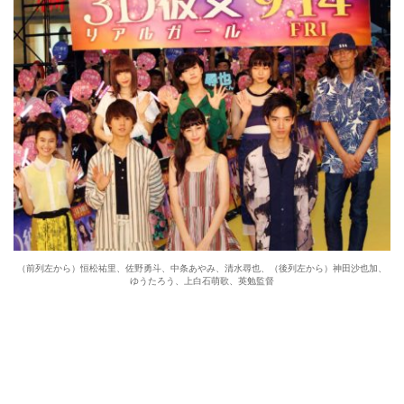
（前列左から）恒松祐里、佐野勇斗、中条あやみ、清水尋也、（後列左から）神田沙也加、
ゆうたろう、上白石萌歌、英勉監督