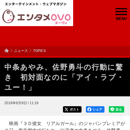
MENU
ニュース
TOPICS
中条あやみ、佐野勇斗の行動に驚
き 初対面なのに「アイ・ラブ・
ユー！」
2018年8月9日 / 11:16
ポスト
シェア
送る
映画『３Ｄ彼女 リアルガール』のジャパンプレミアが