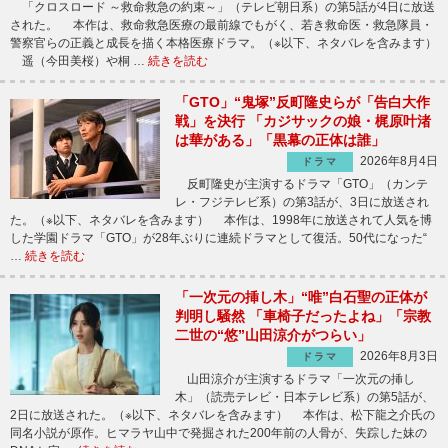
「クロスロード ～救命救急の約束～」（テレビ朝日系）の第5話が4日に放送
された。 本作は、救命救急医療の最前線でもがく、若き救命医・救急隊員・
警察官らの正義と成長を描く本格医療ドラマ。（※以下、ネタバレを含みます）
遥（今田美桜）や桐 …
続きを読む
「GTO」“鬼塚”反町隆史らが「告白大作
戦」を決行 「カジサックの娘・梶原叶渚
は華がある」「黒幕の正体は誰」
2026年8月4日
ドラマ
反町隆史が主演するドラマ「GTO」（カンテ
レ・フジテレビ系）の第3話が、3日に放送され
た。（※以下、ネタバレを含みます） 本作は、1998年に放送されて人気を博
した学園ドラマ「GTO」が28年ぶりに連続ドラマとして復活。50代になった“
…
続きを読む
「一次元の挿し木」“唯”白石聖の正体が
判明し騒然 「車椅子だったよね」「宗教
二世の“悠”山田涼介がつらい」
2026年8月3日
ドラマ
山田涼介が主演するドラマ「一次元の挿し
木」（読売テレビ・日本テレビ系）の第5話が、
2日に放送された。（※以下、ネタバレを含みます） 本作は、松下龍之介氏の
同名小説が原作。ヒマラヤ山中で発掘された200年前の人骨が、失踪した妹の