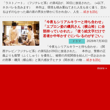
「ラストノート」（フジテレビ系）の第4話が、30日に放送された。（※以下、
ネタバレを含みます） 本作は、環境も積み重ねてきた人生も全く違う、交わ
るはずのなかった歳の差の男女が静かに引かれ合い、人生 …
続きを読む
「今夜もシリアルキラーと待ち合わせ」
「エプロン姿の磯貝さん（横山裕）に全
部持っていかれた」「使う絵文字だけで
若者か中年かすぐにバレるのがすごい」
2026年7月30日
ドラマ
「今夜もシリアルキラーと待ち合わせ」（関
西テレビ／フジテレビ系）の第5話が29日に放送された。 本作は、警察の正
義よりも復讐（ふくしゅう）を優先し、秘密の共犯関係を結んだ一匹おおかみ
の刑事・磯貝（横山裕）と第六感女子ヒナタ（関水渚）の物 …
続きを読む
more »