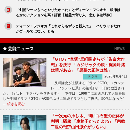
「剣術シーンもっとやりたかった」とディーン・フジオカ 綾瀬は
るかのアクションを高く評価【精霊の守り人 悲しき破壊神】
ディーン・フジオカ「これからもずっと新人で」 ハリウッドだけ
がゴールではない、とも
芸能ニュース
NEWS
「GTO」“鬼塚”反町隆史らが「告白大作
戦」を決行 「カジサックの娘・梶原叶渚
は華がある」「黒幕の正体は誰」
2026年8月4日
ドラマ
反町隆史が主演するドラマ「GTO」（カンテ
レ・フジテレビ系）の第3話が、3日に放送され
た。（※以下、ネタバレを含みます） 本作は、1998年に放送されて人気を博
した学園ドラマ「GTO」が28年ぶりに連続ドラマとして復活。50代になった“
…
続きを読む
「一次元の挿し木」“唯”白石聖の正体が
判明し騒然 「車椅子だったよね」「宗教
二世の“悠”山田涼介がつらい」