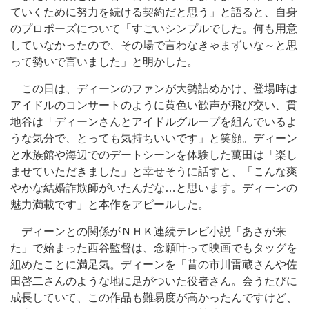
ていくために努力を続ける契約だと思う」と語ると、自身
のプロポーズについて「すごいシンプルでした。何も用意
していなかったので、その場で言わなきゃまずいな～と思
って勢いで言いました」と明かした。
この日は、ディーンのファンが大勢詰めかけ、登場時は
アイドルのコンサートのように黄色い歓声が飛び交い、貫
地谷は「ディーンさんとアイドルグループを組んでいるよ
うな気分で、とっても気持ちいいです」と笑顔。ディーン
と水族館や海辺でのデートシーンを体験した萬田は「楽し
ませていただきました」と幸せそうに話すと、「こんな爽
やかな結婚詐欺師がいたんだな…と思います。ディーンの
魅力満載です」と本作をアピールした。
ディーンとの関係がＮＨＫ連続テレビ小説「あさが来
た」で始まった西谷監督は、念願叶って映画でもタッグを
組めたことに満足気。ディーンを「昔の市川雷蔵さんや佐
田啓二さんのような地に足がついた役者さん。会うたびに
成長していて、この作品も難易度が高かったんですけど、