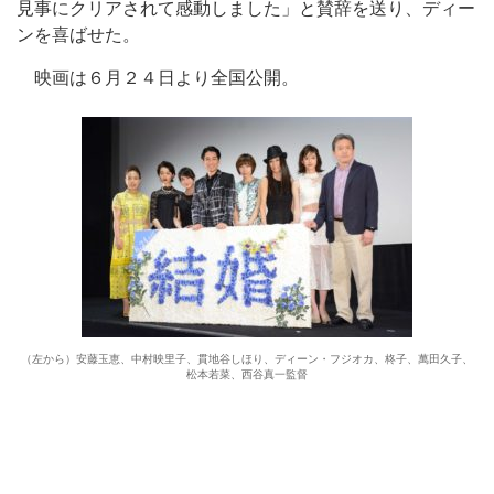
見事にクリアされて感動しました」と賛辞を送り、ディー
ンを喜ばせた。
映画は６月２４日より全国公開。
（左から）安藤玉恵、中村映里子、貫地谷しほり、ディーン・フジオカ、柊子、萬田久子、
松本若菜、西谷真一監督