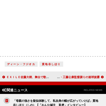
ディーン・フジオカ
貫地谷しほり
ＥＸＩＬＥ佐藤大樹、舞台で歌にも初挑戦 稽古積み重ね「不安要素は消えました」
福士蒼汰、ビスラマ語に初挑戦、英語に加え「スペイン語も勉強したい」 工藤阿須加は父・工藤公康監督譲りの速球披露
関連ニュース
RELATED NEWS
「母親の強さを疑似体験して、私自身の幅が広がっていけば」貫地
谷しほり（しの）【「おんな城主 直虎」インタビュー】