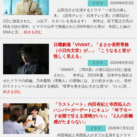
2026年8月3日
ドラマ
山田涼介が主演するドラマ「一次元の挿し
木」（読売テレビ・日本テレビ系）の第5話が、
2日に放送された。（※以下、ネタバレを含みます） 本作は、松下龍之介氏の
同名小説が原作。ヒマラヤ山中で発掘された200年前の人骨が、失踪した妹の
DNAと完 …
続きを読む
日曜劇場「VIVANT」「まさか長野専務
（小日向文世）が…」「こうなると皆が
怪しく見える」
2026年8月3日
ドラマ
「VIVANT」（TBS系）の第12話が2日に放送
された。 本作は、2023年夏、日本中を熱狂さ
せたドラマの続編。乃木憂助（堺雅人）の冒険には、まだ続きがあった。前作
のラストシーンから直結する物語。“世界を巻き込む大きな渦”が、ついに別 …
続きを読む
「ラストノート」内田有紀と寺西拓人の
ハンバーガーデートにキュン 「年下モー
ド全開で甘える澄晴がいい」「2人の距離
感がたまらない」
2026年7月31日
ドラマ
内田有紀と寺西拓人がダブル主演するドラマ