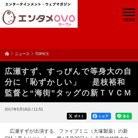
MENU
ニュース
TOPICS
広瀬すず、すっぴんで等身大の自
分に「恥ずかしい」 是枝裕和
監督と“海街”タッグの新ＴＶＣＭ
2017年5月18日 / 11:51
ポスト
シェア
送る
広瀬すずが出演する、ファイブミニ（大塚製薬）の新