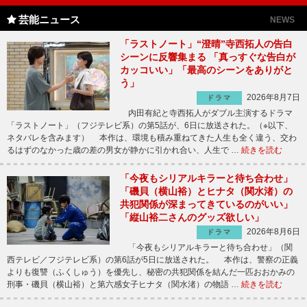
芸能ニュース
NEWS
「ラストノート」“澄晴”寺西拓人の告白
シーンに反響集まる 「真っすぐな告白が
カッコいい」「最高のシーンをありがと
う」
2026年8月7日
ドラマ
内田有紀と寺西拓人がダブル主演するドラマ
「ラストノート」（フジテレビ系）の第5話が、6日に放送された。（※以下、
ネタバレを含みます） 本作は、環境も積み重ねてきた人生も全く違う、交わ
るはずのなかった歳の差の男女が静かに引かれ合い、人生で …
続きを読む
「今夜もシリアルキラーと待ち合わせ」
「磯貝（横山裕）とヒナタ（関水渚）の
共犯関係が深まってきているのがいい」
「縦山裕二さんのグッズ欲しい」
2026年8月6日
ドラマ
「今夜もシリアルキラーと待ち合わせ」（関
西テレビ／フジテレビ系）の第6話が5日に放送された。 本作は、警察の正義
よりも復讐（ふくしゅう）を優先し、秘密の共犯関係を結んだ一匹おおかみの
刑事・磯貝（横山裕）と第六感女子ヒナタ（関水渚）の物語 …
続きを読む