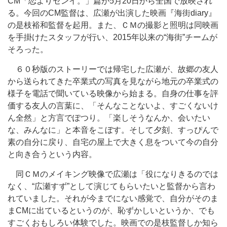
CM「恋よりセンイ。」篇が5月20日から全国で放映され
る。今回のCM監督は、広瀬が出演した映画『海街diary』
の是枝裕和監督を起用。また、ＣＭの撮影と照明は同映画
を手掛けたスタッフが行い、2015年以来の“海街”チームが
そろった。
６０秒版のストーリーでは帰宅した広瀬が、故郷の友人
から送られてきた卒業式の写真を見ながら地元の卒業式の
様子を電話で聞いている映像から始まる。自身の仕事を評
価する友人の言葉に、「そんなことないよ、すごくないけ
ん全然」と方言でぽつり。「楽しそうなんか、会いたい
な、みんなに」と本音をこぼす。そして夕刻、すっぴんで
素の自分に戻り、自宅の屋上で大きく息をついて今の自分
と向き合うという内容。
同ＣＭのメイキング映像で広瀬は「役になりきるのでは
なく、“広瀬すず”として演じてもらいたいと監督から言わ
れていました。それが今までにない感覚で、自分がそのま
まCMに出ているというのが、恥ずかしいというか、でも
すごくおもしろい体験でした。映画での是枝監督しか知ら