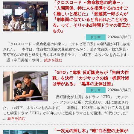
「クロスロード ～救命救急の約束～」
「人間関係、特に人を指導するのはすご
く難しいと感じた」「船越英一郎さんが
『刑事面に似ていると言われたことがあ
る』って、そりゃあ2時間ドラマの帝王だ
もの」
2026年8月6日
ドラマ
「クロスロード ～救命救急の約束～」（テレビ朝日系）の第5話が4日に放送
された。 本作は、救命救急医療の最前線でもがく、若き救命医・救急隊員・
警察官らの正義と成長を描く本格医療ドラマ。（※以下、ネタバレを含みます）
遥（今田美桜）や桐 …
続きを読む
「GTO」“鬼塚”反町隆史らが「告白大作
戦」を決行 「カジサックの娘・梶原叶渚
は華がある」「黒幕の正体は誰」
2026年8月4日
ドラマ
反町隆史が主演するドラマ「GTO」（カンテ
レ・フジテレビ系）の第3話が、3日に放送され
た。（※以下、ネタバレを含みます） 本作は、1998年に放送されて人気を博
した学園ドラマ「GTO」が28年ぶりに連続ドラマとして復活。50代になった“
…
続きを読む
「一次元の挿し木」“唯”白石聖の正体が