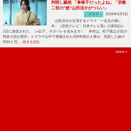
判明し騒然 「車椅子だったよね」「宗教
二世の“悠”山田涼介がつらい」
2026年8月3日
ドラマ
山田涼介が主演するドラマ「一次元の挿し
木」（読売テレビ・日本テレビ系）の第5話が、
2日に放送された。（※以下、ネタバレを含みます） 本作は、松下龍之介氏の
同名小説が原作。ヒマラヤ山中で発掘された200年前の人骨が、失踪した妹の
DNAと完 …
続きを読む
more »