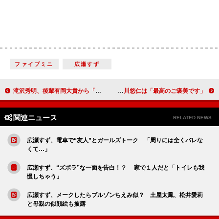
ファイブミニ
広瀬すず
滝沢秀明、後輩有岡大貴から「不気味で近寄れなかった」 共演現場で「一言もしゃべっていない」
有村架純、ゆずの新曲「前向きになれる」 ゆず・北川悠仁は「最高のご褒美です」
関連ニュース
RELATED NEWS
広瀬すず、電車で“友人”とガールズトーク 「周りには全くバレな
くて…」
広瀬すず、“ズボラ”な一面を告白！？ 家で１人だと「トイレも我
慢しちゃう」
広瀬すず、メークしたらブルゾンちえみ似？ 土屋太鳳、松井愛莉
と母親の似顔絵も披露