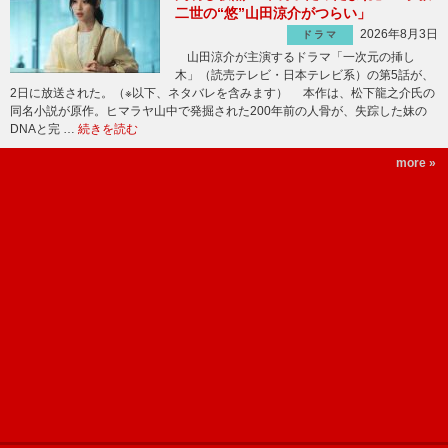
二世の“悠”山田涼介がつらい」
2026年8月3日
ドラマ
山田涼介が主演するドラマ「一次元の挿し
木」（読売テレビ・日本テレビ系）の第5話が、
2日に放送された。（※以下、ネタバレを含みます） 本作は、松下龍之介氏の
同名小説が原作。ヒマラヤ山中で発掘された200年前の人骨が、失踪した妹の
DNAと完 …
続きを読む
more »