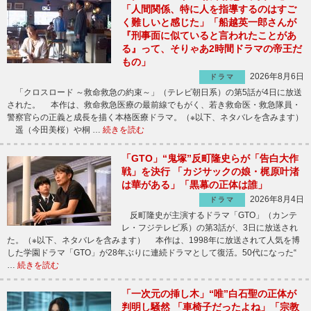
「人間関係、特に人を指導するのはすご
く難しいと感じた」「船越英一郎さんが
『刑事面に似ていると言われたことがあ
る』って、そりゃあ2時間ドラマの帝王だ
もの」
2026年8月6日
ドラマ
「クロスロード ～救命救急の約束～」（テレビ朝日系）の第5話が4日に放送
された。 本作は、救命救急医療の最前線でもがく、若き救命医・救急隊員・
警察官らの正義と成長を描く本格医療ドラマ。（※以下、ネタバレを含みます）
遥（今田美桜）や桐 …
続きを読む
「GTO」“鬼塚”反町隆史らが「告白大作
戦」を決行 「カジサックの娘・梶原叶渚
は華がある」「黒幕の正体は誰」
2026年8月4日
ドラマ
反町隆史が主演するドラマ「GTO」（カンテ
レ・フジテレビ系）の第3話が、3日に放送され
た。（※以下、ネタバレを含みます） 本作は、1998年に放送されて人気を博
した学園ドラマ「GTO」が28年ぶりに連続ドラマとして復活。50代になった“
…
続きを読む
「一次元の挿し木」“唯”白石聖の正体が
判明し騒然 「車椅子だったよね」「宗教