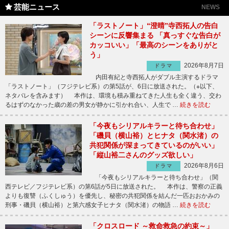
芸能ニュース
NEWS
「ラストノート」“澄晴”寺西拓人の告白
シーンに反響集まる 「真っすぐな告白が
カッコいい」「最高のシーンをありがと
う」
2026年8月7日
ドラマ
内田有紀と寺西拓人がダブル主演するドラマ
「ラストノート」（フジテレビ系）の第5話が、6日に放送された。（※以下、
ネタバレを含みます） 本作は、環境も積み重ねてきた人生も全く違う、交わ
るはずのなかった歳の差の男女が静かに引かれ合い、人生で …
続きを読む
「今夜もシリアルキラーと待ち合わせ」
「磯貝（横山裕）とヒナタ（関水渚）の
共犯関係が深まってきているのがいい」
「縦山裕二さんのグッズ欲しい」
2026年8月6日
ドラマ
「今夜もシリアルキラーと待ち合わせ」（関
西テレビ／フジテレビ系）の第6話が5日に放送された。 本作は、警察の正義
よりも復讐（ふくしゅう）を優先し、秘密の共犯関係を結んだ一匹おおかみの
刑事・磯貝（横山裕）と第六感女子ヒナタ（関水渚）の物語 …
続きを読む
「クロスロード ～救命救急の約束～」