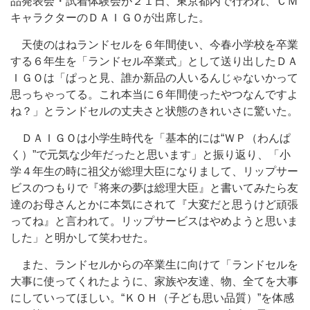
品発表会・試着体験会が２１日、東京都内で行われ、ＣＭ
キャラクターのＤＡＩＧＯが出席した。
天使のはねランドセルを６年間使い、今春小学校を卒業
する６年生を「ランドセル卒業式」として送り出したＤＡ
ＩＧＯは「ぱっと見、誰か新品の人いるんじゃないかって
思っちゃってる。これ本当に６年間使ったやつなんですよ
ね？」とランドセルの丈夫さと状態のきれいさに驚いた。
ＤＡＩＧＯは小学生時代を「基本的には“ＷＰ（わんぱ
く）”で元気な少年だったと思います」と振り返り、「小
学４年生の時に祖父が総理大臣になりまして、リップサー
ビスのつもりで『将来の夢は総理大臣』と書いてみたら友
達のお母さんとかに本気にされて『大変だと思うけど頑張
ってね』と言われて。リップサービスはやめようと思いま
した」と明かして笑わせた。
また、ランドセルからの卒業生に向けて「ランドセルを
大事に使ってくれたように、家族や友達、物、全てを大事
にしていってほしい。“ＫＯＨ（子ども思い品質）”を体感