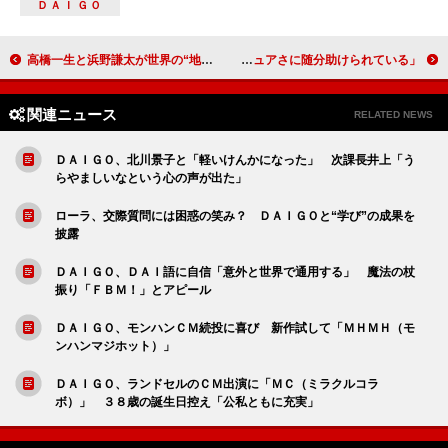
ＤＡＩＧＯ
高橋一生と浜野謙太が世界の“地元メシ”を堪能 「旅する氷結」新ＣＭキャラクターに
溝端淳平、平祐奈とキスシーン？ 「彼女のピュアさに随分助けられている」
関連ニュース
RELATED NEWS
ＤＡＩＧＯ、北川景子と「軽いけんかになった」 次課長井上「う
らやましいなという心の声が出た」
ローラ、交際質問には困惑の笑み？ ＤＡＩＧＯと“学び”の成果を
披露
ＤＡＩＧＯ、ＤＡＩ語に自信「意外と世界で通用する」 魔法の杖
振り「ＦＢＭ！」とアピール
ＤＡＩＧＯ、モンハンＣＭ続投に喜び 新作試して「ＭＨＭＨ（モ
ンハンマジホット）」
ＤＡＩＧＯ、ランドセルのＣＭ出演に「ＭＣ（ミラクルコラ
ボ）」 ３８歳の誕生日控え「公私ともに充実」