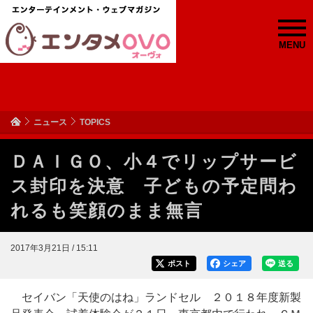
MENU
ニュース
TOPICS
ＤＡＩＧＯ、小４でリップサービ
ス封印を決意 子どもの予定問わ
れるも笑顔のまま無言
2017年3月21日 / 15:11
ポスト
シェア
送る
セイバン「天使のはね」ランドセル ２０１８年度新製