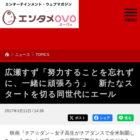
MENU
ニュース
TOPICS
広瀬すず「努力することを忘れず
に、一緒に頑張ろう」 新たなス
タートを切る同世代にエール
2017年3月11日 / 14:38
ポスト
シェア
送る
映画『チア☆ダン～女子高生がチアダンスで全米制覇し