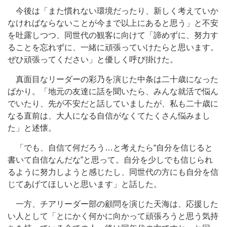
今後は「また慣れない環境だったり、新しく考えていか
なければならないことが今まで以上にあると思う」と不安
を吐露しつつ、同世代の観客に向けて「諦めずに、努力す
ることを忘れずに、一緒に頑張っていけたらと思います。
ぜひ頑張ってください」と優しく呼び掛けた。
真面目なリーダーの彩乃を演じた中条は二十歳になった
ばかり。「地元の友達に話を聞いたら、みんな就活で悩ん
でいたり、先が不安だと話していましたが、私も二十歳に
なる直前は、大人になる自信がなくてたくさん悩みまし
た」と述懐。
「でも、自信て何だろう…と考えたら“自分を信じると
書いて自信なんだな”と思って。自分を少しでも信じられ
るように努力しようと感じたし、同世代の方にも自分を信
じてあげてほしいと思います」と話した。
一方、チアリーダー部の顧問を演じた天海は、応援した
い人として「とにかく何かに向かって頑張ろうと思う気持