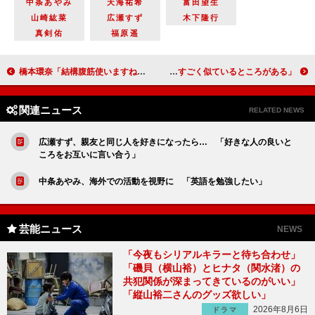
中条あやみ
天海祐希
富田望生
山崎紘菜
広瀬すず
木下隆行
真剣佑
福原遥
橋本環奈「結構腹筋使いますね」 ＣＭでニースライディングを披露
吉岡里帆「カルテット」の現場エピソードを披露 「一生さんと家森さんは、すごく似ているところがある」
関連ニュース
RELATED NEWS
広瀬すず、親友と同じ人を好きになったら… 「好きな人の良いと
ころをお互いに言い合う」
中条あやみ、海外での活動を視野に 「英語を勉強したい」
芸能ニュース
NEWS
「今夜もシリアルキラーと待ち合わせ」
「磯貝（横山裕）とヒナタ（関水渚）の
共犯関係が深まってきているのがいい」
「縦山裕二さんのグッズ欲しい」
2026年8月6日
ドラマ