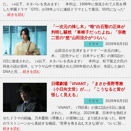
た。（※以下、ネタバレを含みます） 本作は、1998年に放送されて人気を博
した学園ドラマ「GTO」が28年ぶりに連続ドラマとして復活。50代になった“
…
続きを読む
「一次元の挿し木」“唯”白石聖の正体が
判明し騒然 「車椅子だったよね」「宗教
二世の“悠”山田涼介がつらい」
2026年8月3日
ドラマ
山田涼介が主演するドラマ「一次元の挿し
木」（読売テレビ・日本テレビ系）の第5話が、
2日に放送された。（※以下、ネタバレを含みます） 本作は、松下龍之介氏の
同名小説が原作。ヒマラヤ山中で発掘された200年前の人骨が、失踪した妹の
DNAと完 …
続きを読む
日曜劇場「VIVANT」「まさか長野専務
（小日向文世）が…」「こうなると皆が
怪しく見える」
2026年8月3日
ドラマ
「VIVANT」（TBS系）の第12話が2日に放送
された。 本作は、2023年夏、日本中を熱狂さ
せたドラマの続編。乃木憂助（堺雅人）の冒険には、まだ続きがあった。前作
のラストシーンから直結する物語。“世界を巻き込む大きな渦”が、ついに別 …
続きを読む