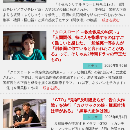
「今夜もシリアルキラーと待ち合わせ」（関
西テレビ／フジテレビ系）の第6話が5日に放送された。 本作は、警察の正義
よりも復讐（ふくしゅう）を優先し、秘密の共犯関係を結んだ一匹おおかみの
刑事・磯貝（横山裕）と第六感女子ヒナタ（関水渚）の物語 …
続きを読む
「クロスロード ～救命救急の約束～」
「人間関係、特に人を指導するのはすご
く難しいと感じた」「船越英一郎さんが
『刑事面に似ていると言われたことがあ
る』って、そりゃあ2時間ドラマの帝王だ
もの」
2026年8月6日
ドラマ
「クロスロード ～救命救急の約束～」（テレビ朝日系）の第5話が4日に放送
された。 本作は、救命救急医療の最前線でもがく、若き救命医・救急隊員・
警察官らの正義と成長を描く本格医療ドラマ。（※以下、ネタバレを含みます）
遥（今田美桜）や桐 …
続きを読む
「GTO」“鬼塚”反町隆史らが「告白大作
戦」を決行 「カジサックの娘・梶原叶渚
は華がある」「黒幕の正体は誰」
2026年8月4日
ドラマ
反町隆史が主演するドラマ「GTO」（カンテ
レ・フジテレビ系）の第3話が、3日に放送され