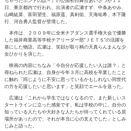
ちゃったホントの話～』の公開初日舞台あいさつが１１
日、東京都内で行われ、出演者の広瀬すず、中条あやみ、
山崎紘菜、富田望生、福原遥、真剣佑、天海祐希、木下隆
行、河合勇人監督が登壇した。
本作は、２００９年に全米チアダンス選手権大会で優勝
した福井商業高等学校チアリーダー部“ＪＥＴＳ”の活躍を
基にした物語。広瀬は、笑顔が取り柄の天真らんまんな少
女ひかりを演じた。
映画の内容にちなみ「今自分が応援したい人は誰？」と
尋ねられた広瀬は、自身が今年３月に高校を卒業したこと
に触れ「同じように不安に思っているかもしれない同世代
の方を応援したいと思います」と笑顔でエールを送った。
広瀬は「これから学生ではなくなるので、また新しいス
タートラインに立った感覚です。私は学校の中に、自分の
知っている人たちや大好きな人たちが待ってくれている居
場所があったので、それが本当に心の支えでした」としみ
じみと語った。