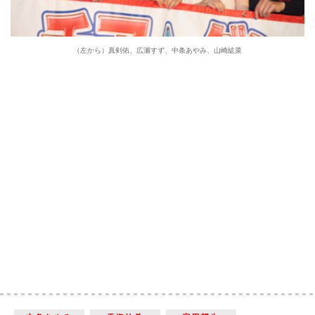
（左から）真剣佑、広瀬すず、中条あやみ、山崎紘菜